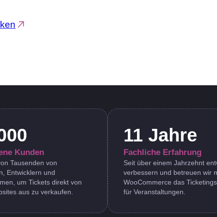
cken
000
11 Jahre
dene Kunden
Fachliche Erfahrung
 von Tausenden von
Seit über einem Jahrzehnt ent
n, Entwicklern und
verbessern und betreuen wir m
men, um Tickets direkt von
WooCommerce das Ticketing
sites aus zu verkaufen.
für Veranstaltungen.