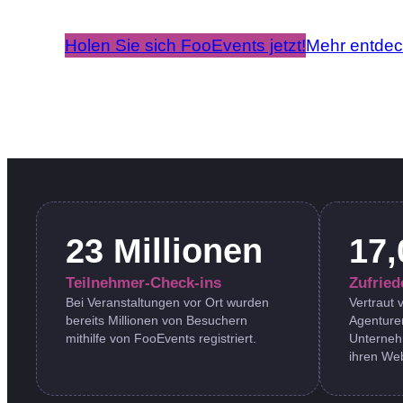
Holen Sie sich FooEvents jetzt!
Mehr entde
23 Millionen
17,
Teilnehmer-Check-ins
Zufrie
Bei Veranstaltungen vor Ort wurden
Vertraut
bereits Millionen von Besuchern
Agenture
mithilfe von FooEvents registriert.
Unterneh
ihren Web