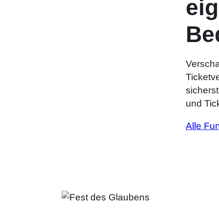
ei
Be
Verschaf
Ticketv
sichers
und Tick
Alle Fu