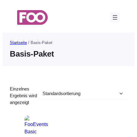
Zum
Inhalt
springen
Startseite
/ Basis-Paket
Basis-Paket
Einzelnes
Ergebnis wird
angezeigt