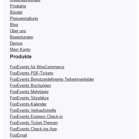
Produkte
Bündel
Preisgestaltung
Blog
Über uns
Bewertungen
Demos
Mein Konto
Produkte
FooEvents für WooCommerce
FooEvents PDF-Tickets
FooEvents Benutzerdefinierte Teilnehmerfelder
FooEvents Buchungen
FooEvents Mehrtägig
FooEvents Sitzplätze
FooEvents-Kalender
FooEvents Verkaufsstelle
FooEvents Express Check-in
FooEvents Ticket-Themen
FooEvents Check-ins App
FooEmail