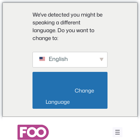
We've detected you might be
speaking a different
language. Do you want to
change to:
English
                        Change 
Language                    
Μετάβαση
στο
περιεχόμενο