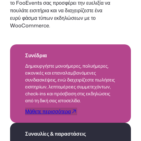
το FooEvents σας προσφέρει την ευελιξία να
πουλάτε εισιτήρια και να διαχειρίζεστε ένα
ευρύ φάσμα τύπων εκδηλώσεων με το
WooCommerce.
Συνέδρια
Δημιουργήστε μονοήμερες, πολυήμερες,
εικονικές και επαναλαμβανόμενες
συνδιασκέψεις, ενώ διαχειρίζεστε πωλήσεις
εισιτηρίων, λεπτομέρειες συμμετεχόντων,
check-ins και πρόσβαση στις εκδηλώσεις
από τη δική σας ιστοσελίδα.
Μάθετε περισσότερα
Συναυλίες & παραστάσεις