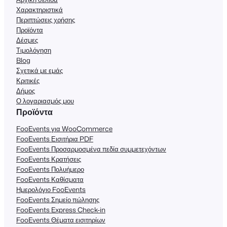
Χαρακτηριστικά
Περιπτώσεις χρήσης
Προϊόντα
Δέσμες
Τιμολόγηση
Blog
Σχετικά με εμάς
Κριτικές
Δήμος
Ο λογαριασμός μου
Προϊόντα
FooEvents για WooCommerce
FooEvents Εισιτήρια PDF
FooEvents Προσαρμοσμένα πεδία συμμετεχόντων
FooEvents Κρατήσεις
FooEvents Πολυήμερο
FooEvents Καθίσματα
Ημερολόγιο FooEvents
FooEvents Σημείο πώλησης
FooEvents Express Check-in
FooEvents Θέματα εισιτηρίων