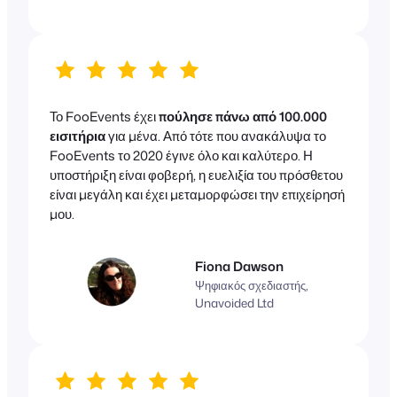
Το FooEvents έχει
πούλησε πάνω από 100.000
εισιτήρια
για μένα. Από τότε που ανακάλυψα το
FooEvents το 2020 έγινε όλο και καλύτερο. Η
υποστήριξη είναι φοβερή, η ευελιξία του πρόσθετου
είναι μεγάλη και έχει μεταμορφώσει την επιχείρησή
μου.
Fiona Dawson
Ψηφιακός σχεδιαστής,
Unavoided Ltd