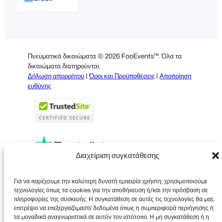
English
German
Dutch
Πνευματικά δικαιώματα © 2026 FooEvents™. Όλα τα
Spanish
δικαιώματα διατηρούνται.
Δήλωση απορρήτου
|
Όροι και Προϋποθέσεις
|
Αποποίηση
Italian
ευθύνης
Portuguese
French
Polish
Διαχείριση συγκατάθεσης
Faceboo
X
YouT
Για να παρέχουμε την καλύτερη δυνατή εμπειρία χρήστη, χρησιμοποιούμε
τεχνολογίες όπως τα cookies για την αποθήκευση ή/και την πρόσβαση σε
πληροφορίες της συσκευής. Η συγκατάθεση σε αυτές τις τεχνολογίες θα μας
επιτρέψει να επεξεργαζόμαστε δεδομένα όπως η συμπεριφορά περιήγησης ή
τα μοναδικά αναγνωριστικά σε αυτόν τον ιστότοπο. Η μη συγκατάθεση ή η