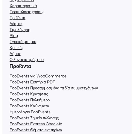
Χαρακτηριστικά
Περιπτώσεις χρήσης
Προϊόντα
Δέσμες
Τιμολόγηση
Blog
Σχετικά με εμάς
Κριτικές
Δήμος
Ο λογαριασμός μου
Προϊόντα
FooEvents για WooCommerce
FooEvents Εισιτήρια PDF
FooEvents Προσαρμοσμένα πεδία συμμετεχόντων
FooEvents Κρατήσεις
FooEvents Πολυήμερο
FooEvents Καθίσματα
Ημερολόγιο FooEvents
FooEvents Σημείο πώλησης
FooEvents Express Check-in
FooEvents Θέματα εισιτηρίων