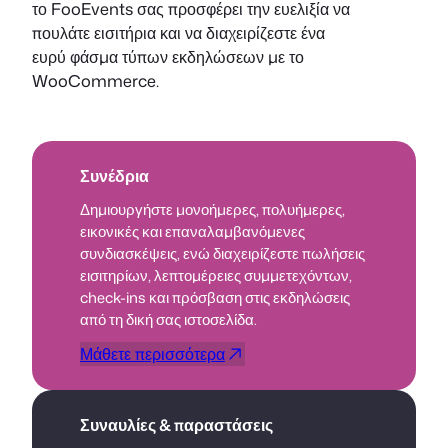
το FooEvents σας προσφέρει την ευελιξία να
πουλάτε εισιτήρια και να διαχειρίζεστε ένα
ευρύ φάσμα τύπων εκδηλώσεων με το
WooCommerce.
Συνέδρια
Δημιουργήστε μονοήμερες, πολυήμερες,
εικονικές και επαναλαμβανόμενες
συνδιασκέψεις, ενώ διαχειρίζεστε πωλήσεις
εισιτηρίων, λεπτομέρειες συμμετεχόντων,
check-ins και πρόσβαση στις εκδηλώσεις
από τη δική σας ιστοσελίδα.
Μάθετε περισσότερα
Συναυλίες & παραστάσεις