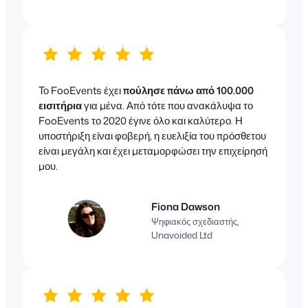
Το FooEvents έχει
πούλησε πάνω από 100.000
εισιτήρια
για μένα. Από τότε που ανακάλυψα το
FooEvents το 2020 έγινε όλο και καλύτερο. Η
υποστήριξη είναι φοβερή, η ευελιξία του πρόσθετου
είναι μεγάλη και έχει μεταμορφώσει την επιχείρησή
μου.
Fiona Dawson
Ψηφιακός σχεδιαστής,
Unavoided Ltd