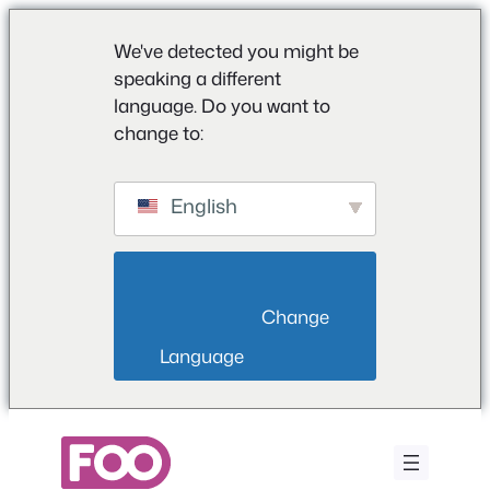
We've detected you might be
speaking a different
language. Do you want to
change to:
English
                        Change 
Language                    
Μετάβαση
στο
περιεχόμενο