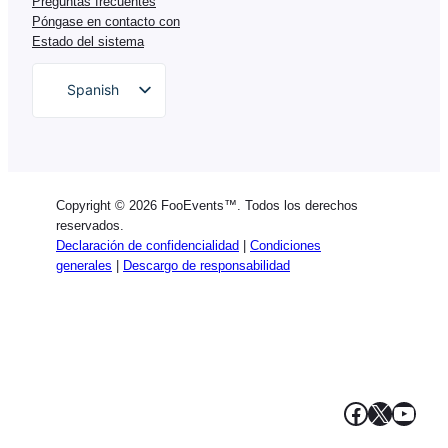
Preguntas frecuentes
Póngase en contacto con
Estado del sistema
Spanish
English
German
Dutch
Copyright © 2026 FooEvents™. Todos los derechos
Italian
reservados.
Declaración de confidencialidad
|
Condiciones
Portuguese
generales
|
Descargo de responsabilidad
French
Polish
Greek
Facebook
X
YouT