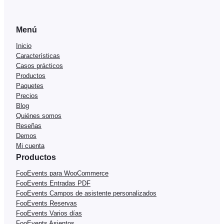
Menú
Inicio
Características
Casos prácticos
Productos
Paquetes
Precios
Blog
Quiénes somos
Reseñas
Demos
Mi cuenta
Productos
FooEvents para WooCommerce
FooEvents Entradas PDF
FooEvents Campos de asistente personalizados
FooEvents Reservas
FooEvents Varios días
FooEvents Asientos