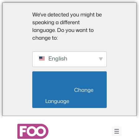
We've detected you might be
speaking a different
language. Do you want to
change to:
English
                        Change 
Language                    
Vai
al
contenuto