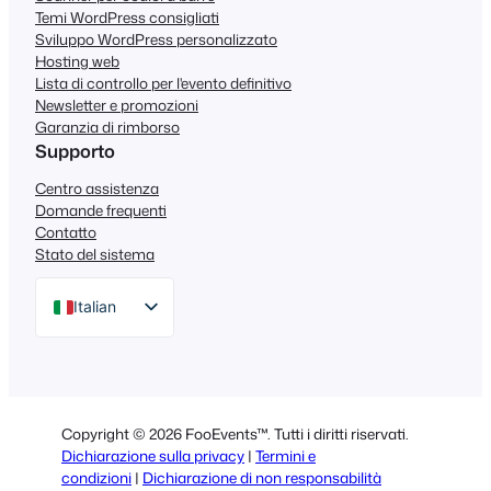
Temi WordPress consigliati
Sviluppo WordPress personalizzato
Hosting web
Lista di controllo per l'evento definitivo
Newsletter e promozioni
Garanzia di rimborso
Supporto
Centro assistenza
Domande frequenti
Contatto
Stato del sistema
Italian
English
German
Dutch
Copyright © 2026 FooEvents™. Tutti i diritti riservati.
Spanish
Dichiarazione sulla privacy
|
Termini e
condizioni
|
Dichiarazione di non responsabilità
Portuguese