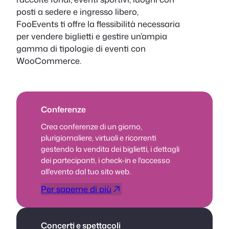
posti a sedere e ingresso libero,
FooEvents ti offre la flessibilità necessaria
per vendere biglietti e gestire un’ampia
gamma di tipologie di eventi con
WooCommerce.
Conferenze
Crea conferenze di un giorno,
plurigiornaliere, virtuali e ricorrenti
gestendo la vendita dei biglietti, i dettagli
dei partecipanti, i check-in e l'accesso
all'evento dal tuo sito web.
Per saperne di più
Concerti e spettacoli