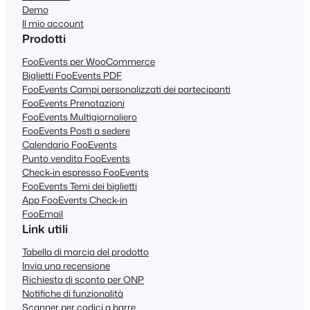
Demo
Il mio account
Prodotti
FooEvents per WooCommerce
Biglietti FooEvents PDF
FooEvents Campi personalizzati dei partecipanti
FooEvents Prenotazioni
FooEvents Multigiornaliero
FooEvents Posti a sedere
Calendario FooEvents
Punto vendita FooEvents
Check-in espresso FooEvents
FooEvents Temi dei biglietti
App FooEvents Check-in
FooEmail
Link utili
Tabella di marcia del prodotto
Invia una recensione
Richiesta di sconto per ONP
Notifiche di funzionalità
Scanner per codici a barre