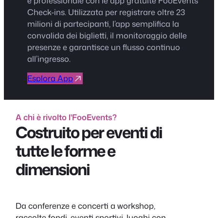
e professionale con le app gratuite FooEvents
Check-ins. Utilizzata per registrare oltre 23
milioni di partecipanti, l’app semplifica la
convalida dei biglietti, il monitoraggio delle
presenze e garantisce un flusso continuo
all’ingresso.
Esplora App
A chi è rivolto l'FooEvents?
Costruito per eventi di
tutte le forme e
dimensioni
Da conferenze e concerti a workshop,
raccolte fondi, eventi sportivi, luoghi con