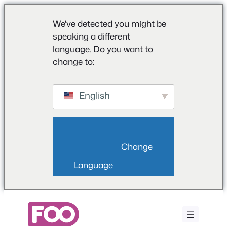
We've detected you might be
speaking a different
language. Do you want to
change to:
English
                        Change 
Language                    
Vai
al
contenuto