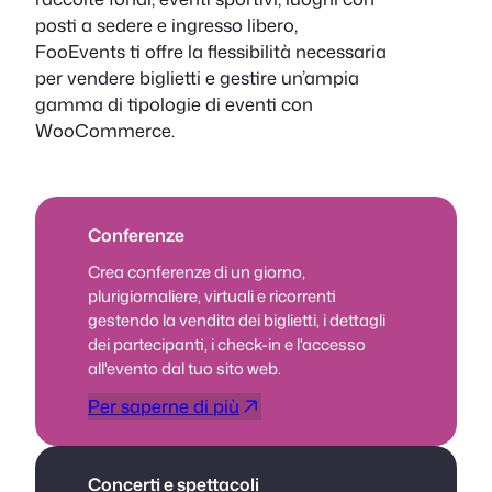
posti a sedere e ingresso libero,
FooEvents ti offre la flessibilità necessaria
per vendere biglietti e gestire un’ampia
gamma di tipologie di eventi con
WooCommerce.
Conferenze
Crea conferenze di un giorno,
plurigiornaliere, virtuali e ricorrenti
gestendo la vendita dei biglietti, i dettagli
dei partecipanti, i check-in e l'accesso
all'evento dal tuo sito web.
Per saperne di più
Concerti e spettacoli