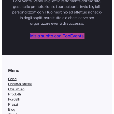
FooEvents. Vendi i biglietti direttamente dal tuo sito,
gestisci le prenotazioni e i partecipanti, invia biglietti
personalizzati con il tuo marchio ed effettua il check-
in degli ospiti: avrai tutto ciò che ti serve per
organizzare eventi di successo.
Inizia subito con FooEvents!
Menu
Casa
Caratteristiche
Casi d'uso
Prodotti
Fardelli
Prezzi
Blog