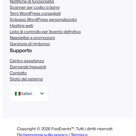
Notifiche di funzionalità
Scanner per codici a barre
Temi WordPress consigliati
Sviluppo WordPress personalizzato
Hosting web
Lista di controllo per l'evento definitivo
Newsletter e promozioni
Garanzia di rimborso
Supporto
Centro assistenza
Domande frequenti
Contatto
Stato del sistema
Italian
English
German
Dutch
Copyright © 2026 FooEvents™. Tutti i diritti riservati.
Spanish
Dichiarazione sulla privacy
|
Termini e