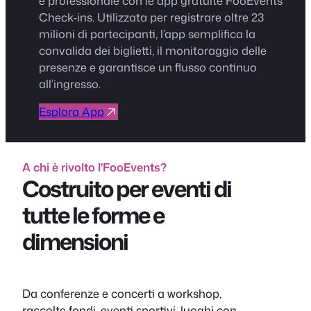
e professionale con le app gratuite FooEvents
Check-ins. Utilizzata per registrare oltre 23
milioni di partecipanti, l’app semplifica la
convalida dei biglietti, il monitoraggio delle
presenze e garantisce un flusso continuo
all’ingresso.
Esplora App
A chi è rivolto l'FooEvents?
Costruito per eventi di
tutte le forme e
dimensioni
Da conferenze e concerti a workshop,
raccolte fondi, eventi sportivi, luoghi con