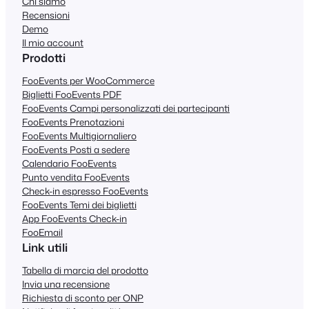
Chi siamo
Recensioni
Demo
Il mio account
Prodotti
FooEvents per WooCommerce
Biglietti FooEvents PDF
FooEvents Campi personalizzati dei partecipanti
FooEvents Prenotazioni
FooEvents Multigiornaliero
FooEvents Posti a sedere
Calendario FooEvents
Punto vendita FooEvents
Check-in espresso FooEvents
FooEvents Temi dei biglietti
App FooEvents Check-in
FooEmail
Link utili
Tabella di marcia del prodotto
Invia una recensione
Richiesta di sconto per ONP