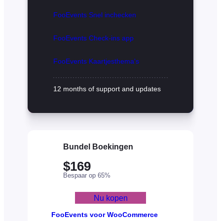
FooEvents Snel inchecken
FooEvents Check-ins app
FooEvents Kaartjesthema's
12 months of support and updates
Bundel Boekingen
$169
Bespaar op 65%
Nu kopen
FooEvents voor WooCommerce