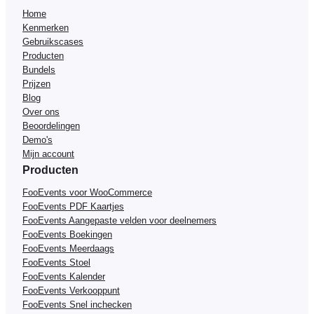
Home
Kenmerken
Gebruikscases
Producten
Bundels
Prijzen
Blog
Over ons
Beoordelingen
Demo's
Mijn account
Producten
FooEvents voor WooCommerce
FooEvents PDF Kaartjes
FooEvents Aangepaste velden voor deelnemers
FooEvents Boekingen
FooEvents Meerdaags
FooEvents Stoel
FooEvents Kalender
FooEvents Verkooppunt
FooEvents Snel inchecken