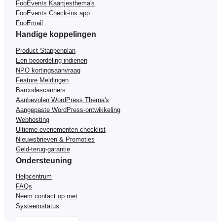
FooEvents Kaartjesthema's
FooEvents Check-ins app
FooEmail
Handige koppelingen
Product Stappenplan
Een beoordeling indienen
NPO kortingsaanvraag
Feature Meldingen
Barcodescanners
Aanbevolen WordPress Thema's
Aangepaste WordPress-ontwikkeling
Webhosting
Ultieme evenementen checklist
Nieuwsbrieven & Promoties
Geld-terug-garantie
Ondersteuning
Helpcentrum
FAQs
Neem contact op met
Systeemstatus