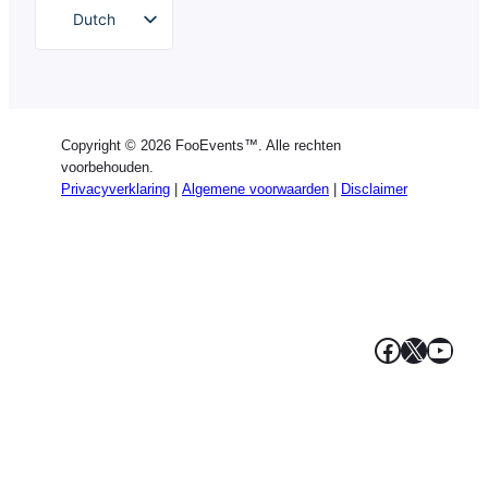
Dutch
English
German
Spanish
Copyright © 2026 FooEvents™. Alle rechten
Italian
voorbehouden.
Privacyverklaring
|
Algemene voorwaarden
|
Disclaimer
Portuguese
French
Polish
Greek
Facebook
X
YouT