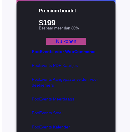
Premium bundel
$199
Bespaar meer dan 80%
Nu kopen
FooEvents voor WooCommerce
FooEvents PDF Kaartjes
FooEvents Aangepaste velden voor
deelnemers
FooEvents Meerdaags
FooEvents Stoel
FooEvents Kalender