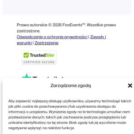
German
Dutch
Prawa autorskie © 2026 FooEvents™. Wszelkie prawa
Spanish
zastrzeżone.
Oświadczenie o ochronie prywatności
|
Zasady i
Italian
warunki
|
Zastrzeżenie
Portuguese
French
Greek
Zarządzanie zgodą
Faceboo
X
YouT
Aby zapewnić najlepszą obsługę użytkownika, używamy technologii takich
jak pliki cookie do przechowywania i/lub uzyskiwania dostępu do
informacji o urządzeniu. Wyrażenie zgody na te technologie umożliwi nam
przetwarzanie danych, takich jak zachowanie podczas przeglądania lub
unikalne identyfikatory na tej stronie. Brak zgody lub jej wycofanie może
negatywnie wpłynąć na niektóre funkcje.