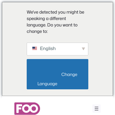
We've detected you might be
speaking a different
language. Do you want to
change to:
English
                        Change 
Language                    
Przejdź
do
treści