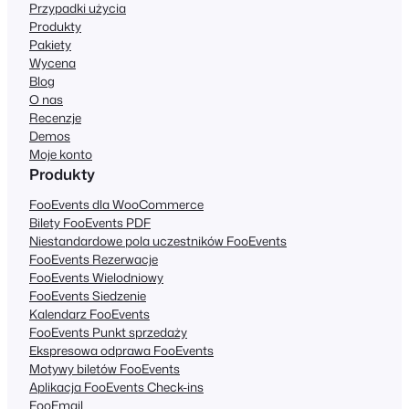
Przypadki użycia
Produkty
Pakiety
Wycena
Blog
O nas
Recenzje
Demos
Moje konto
Produkty
FooEvents dla WooCommerce
Bilety FooEvents PDF
Niestandardowe pola uczestników FooEvents
FooEvents Rezerwacje
FooEvents Wielodniowy
FooEvents Siedzenie
Kalendarz FooEvents
FooEvents Punkt sprzedaży
Ekspresowa odprawa FooEvents
Motywy biletów FooEvents
Aplikacja FooEvents Check-ins
FooEmail