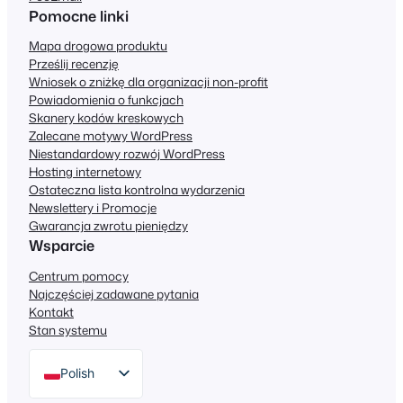
Pomocne linki
Mapa drogowa produktu
Prześlij recenzję
Wniosek o zniżkę dla organizacji non-profit
Powiadomienia o funkcjach
Skanery kodów kreskowych
Zalecane motywy WordPress
Niestandardowy rozwój WordPress
Hosting internetowy
Ostateczna lista kontrolna wydarzenia
Newslettery i Promocje
Gwarancja zwrotu pieniędzy
Wsparcie
Centrum pomocy
Najczęściej zadawane pytania
Kontakt
Stan systemu
Polish
English