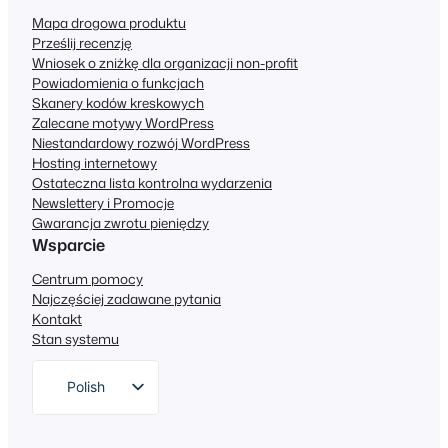
Mapa drogowa produktu
Prześlij recenzję
Wniosek o zniżkę dla organizacji non-profit
Powiadomienia o funkcjach
Skanery kodów kreskowych
Zalecane motywy WordPress
Niestandardowy rozwój WordPress
Hosting internetowy
Ostateczna lista kontrolna wydarzenia
Newslettery i Promocje
Gwarancja zwrotu pieniędzy
Wsparcie
Centrum pomocy
Najczęściej zadawane pytania
Kontakt
Stan systemu
Polish
English