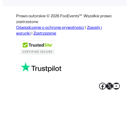
German
Dutch
Prawa autorskie © 2026 FooEvents™. Wszelkie prawa
Spanish
zastrzeżone.
Oświadczenie o ochronie prywatności
|
Zasady i
Italian
warunki
|
Zastrzeżenie
Portuguese
French
Greek
Faceboo
X
YouT