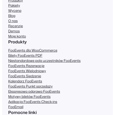
Produkty
Pakiety
Wycena
Blog
O nas
Recenzje
Demos
Moje konto
Produkty
FooEvents dla WooCommerce
Bilety FooEvents PDF
Niestandardowe pola uczestników FooEvents
FooEvents Rezerwacje
FooEvents Wielodniowy
FooEvents Siedzenie
Kalendarz FooEvents
FooEvents Punkt sprzedaży
Ekspresowa odprawa FooEvents
Motywy biletów FooEvents
Aplikacja FooEvents Check-ins
FooEmail
Pomocne linki