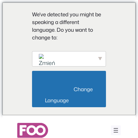
We've detected you might be
speaking a different
language. Do you want to
change to:
English
                        Change 
Language                    
Przejdź
do
treści