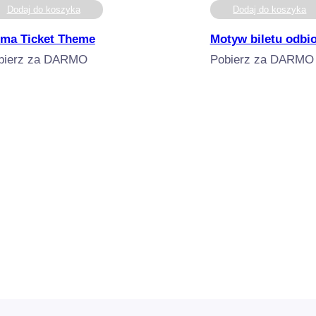
Dodaj do koszyka
Dodaj do koszyka
ima Ticket Theme
Motyw biletu odbi
bierz za DARMO
Pobierz za DARMO