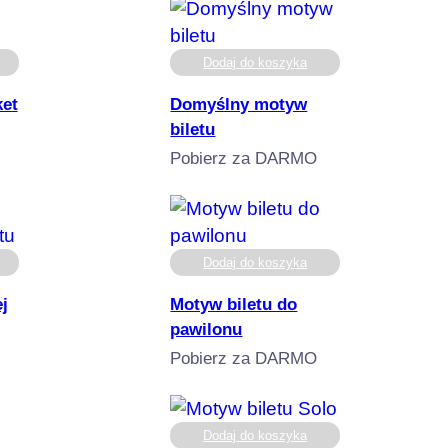
Dodaj do koszyka
et
Domyślny motyw
biletu
Pobierz za DARMO
Dodaj do koszyka
j
Motyw biletu do
pawilonu
Pobierz za DARMO
Dodaj do koszyka