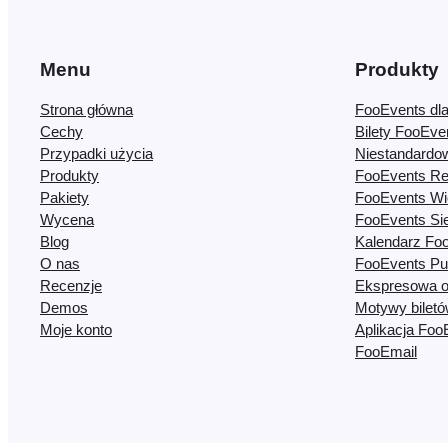
Menu
Produkty
Strona główna
FooEvents d
Cechy
Bilety FooEv
Przypadki użycia
Niestandardo
Produkty
FooEvents Re
Pakiety
FooEvents Wi
Wycena
FooEvents Si
Blog
Kalendarz Fo
O nas
FooEvents Pu
Recenzje
Ekspresowa o
Demos
Motywy bilet
Moje konto
Aplikacja Foo
FooEmail