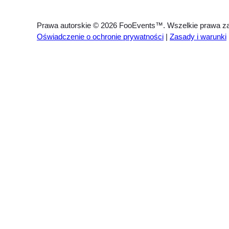
Prawa autorskie © 2026 FooEvents™. Wszelkie prawa za
Oświadczenie o ochronie prywatności
|
Zasady i warunki