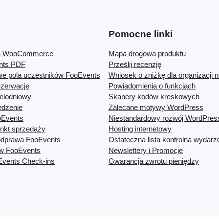
Pomocne linki
la WooCommerce
Mapa drogowa produktu
ents PDF
Prześlij recenzję
we pola uczestników FooEvents
Wniosek o zniżkę dla organizacji n
zerwacje
Powiadomienia o funkcjach
elodniowy
Skanery kodów kreskowych
edzenie
Zalecane motywy WordPress
oEvents
Niestandardowy rozwój WordPres
nkt sprzedaży
Hosting internetowy
dprawa FooEvents
Ostateczna lista kontrolna wydarz
ów FooEvents
Newslettery i Promocje
Events Check-ins
Gwarancja zwrotu pieniędzy