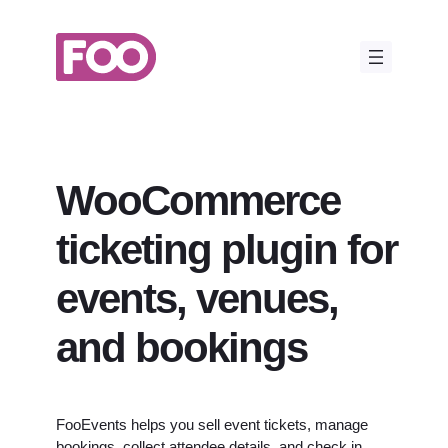
Przejdź
do
treści
WooCommerce
ticketing plugin for
events, venues,
and bookings
FooEvents helps you sell event tickets, manage
bookings, collect attendee details, and check in