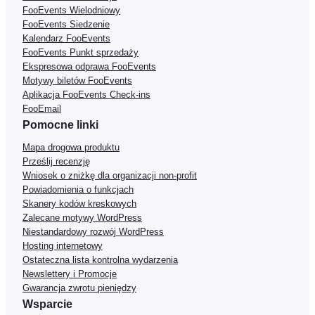
FooEvents Wielodniowy
FooEvents Siedzenie
Kalendarz FooEvents
FooEvents Punkt sprzedaży
Ekspresowa odprawa FooEvents
Motywy biletów FooEvents
Aplikacja FooEvents Check-ins
FooEmail
Pomocne linki
Mapa drogowa produktu
Prześlij recenzję
Wniosek o zniżkę dla organizacji non-profit
Powiadomienia o funkcjach
Skanery kodów kreskowych
Zalecane motywy WordPress
Niestandardowy rozwój WordPress
Hosting internetowy
Ostateczna lista kontrolna wydarzenia
Newslettery i Promocje
Gwarancja zwrotu pieniędzy
Wsparcie