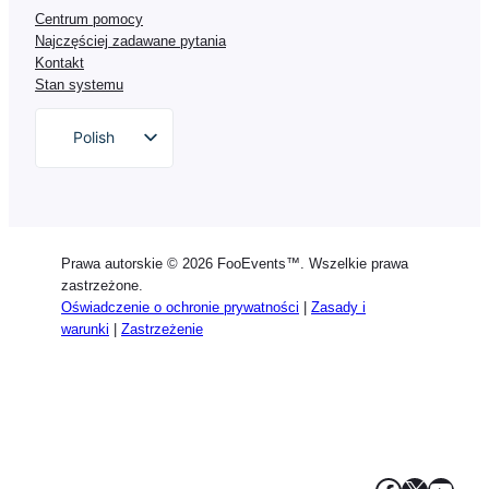
Centrum pomocy
Najczęściej zadawane pytania
Kontakt
Stan systemu
Polish
English
German
Dutch
Prawa autorskie © 2026 FooEvents™. Wszelkie prawa
Spanish
zastrzeżone.
Oświadczenie o ochronie prywatności
|
Zasady i
Italian
warunki
|
Zastrzeżenie
Portuguese
French
Greek
Facebook
X
YouT