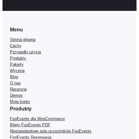
Menu
Strona główna
Cechy
Przypadki użycia
Produkty
Pakiety
Wycena
Blog
O nas
Recenzje
Demos
Moje konto
Produkty
FooEvents dla WooCommerce
Bilety FooEvents PDF
Niestandardowe pola uczestników FooEvents
FooEvents Rezerwacje