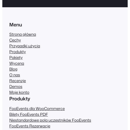
Menu
Strona główna
Cechy
Przypadki użycia
Produkty
Pakiety
Wycena
Blog
O nas
Recenzje
Demos
Moje konto
Produkty
FooEvents dla WooCommerce
Bilety FooEvents PDF
Niestandardowe pola uczestników FooEvents
FooEvents Rezerwacje