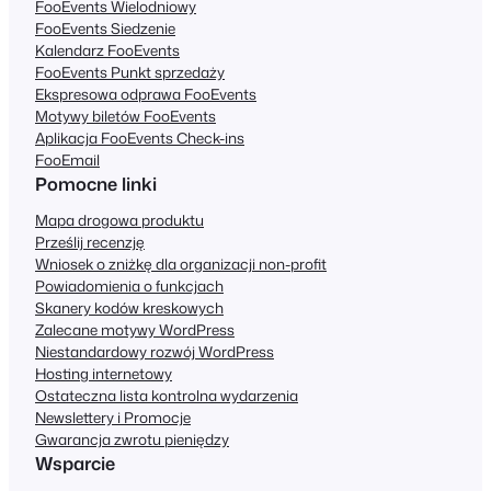
FooEvents Wielodniowy
FooEvents Siedzenie
Kalendarz FooEvents
FooEvents Punkt sprzedaży
Ekspresowa odprawa FooEvents
Motywy biletów FooEvents
Aplikacja FooEvents Check-ins
FooEmail
Pomocne linki
Mapa drogowa produktu
Prześlij recenzję
Wniosek o zniżkę dla organizacji non-profit
Powiadomienia o funkcjach
Skanery kodów kreskowych
Zalecane motywy WordPress
Niestandardowy rozwój WordPress
Hosting internetowy
Ostateczna lista kontrolna wydarzenia
Newslettery i Promocje
Gwarancja zwrotu pieniędzy
Wsparcie