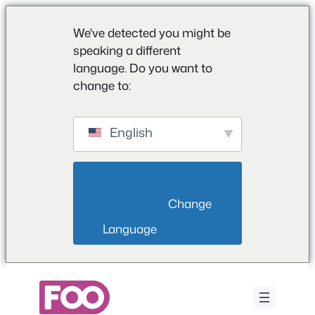
We've detected you might be
speaking a different
language. Do you want to
change to:
English
                        Change 
Language                    
Przejdź
do
treści