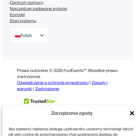
Centrum pomocy
Najczęściej zadawane pytania
Kontakt
Stan systemu
Polish
English
German
Dutch
Prawa autorskie © 2026 FooEvents™. Wszelkie prawa
Spanish
zastrzeżone.
Oświadczenie o ochronie prywatności
|
Zasady i
Italian
warunki
|
Zastrzeżenie
Portuguese
French
Zarządzanie zgodą
Greek
Aby zapewnić najlepszą obsługę użytkownika, używamy technologii takich
jak pliki cookie do przechowywania i/lub uzyskiwania dostępu do