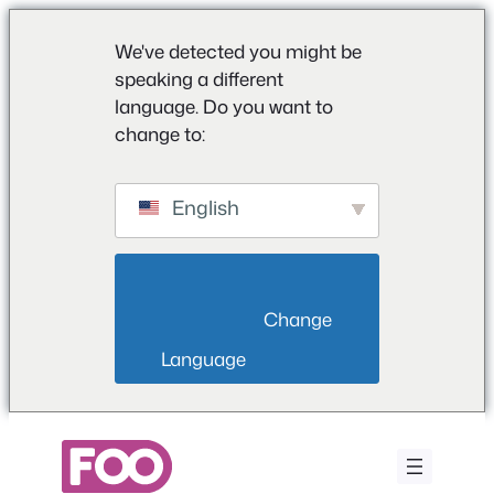
We've detected you might be
speaking a different
language. Do you want to
change to:
English
                        Change 
Language                    
Przejdź
do
treści