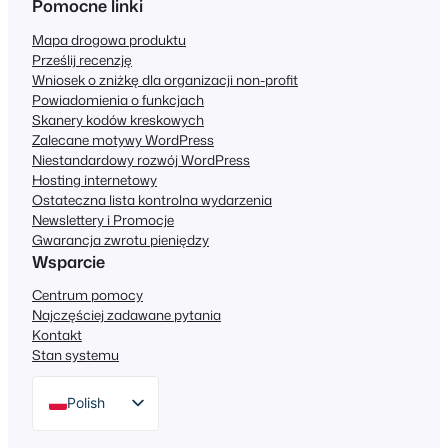
Pomocne linki
Mapa drogowa produktu
Prześlij recenzję
Wniosek o zniżkę dla organizacji non-profit
Powiadomienia o funkcjach
Skanery kodów kreskowych
Zalecane motywy WordPress
Niestandardowy rozwój WordPress
Hosting internetowy
Ostateczna lista kontrolna wydarzenia
Newslettery i Promocje
Gwarancja zwrotu pieniędzy
Wsparcie
Centrum pomocy
Najczęściej zadawane pytania
Kontakt
Stan systemu
Polish
English