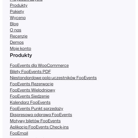
Produkty
Pakiety
Wycena
Blog
O nas
Recenzje
Demos
Moje konto
Produkty
FooEvents dla WooCommerce
Bilety FooEvents PDF
Niestandardowe pola uczestników FooEvents
FooEvents Rezerwacje
FooEvents Wielodniowy
FooEvents Siedzenie
Kalendarz FooEvents
FooEvents Punkt sprzedaży
Ekspresowa odprawa FooEvents
Motywy biletów FooEvents
Aplikacja FooEvents Check-ins
FooEmail