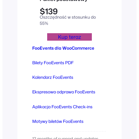
$139
Oszczędność w stosunku do
55%
Kup teraz
FooEvents dla WooCommerce
Bilety FooEvents PDF
Kalendarz FooEvents
Ekspresowa odprawa FooEvents
Aplikacja FooEvents Check-ins
Motywy biletów FooEvents
12 months of support and updates