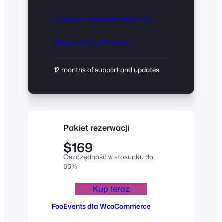
Aplikacja FooEvents Check-ins
Motywy biletów FooEvents
12 months of support and updates
Pakiet rezerwacji
$169
Oszczędność w stosunku do
65%
Kup teraz
FooEvents dla WooCommerce