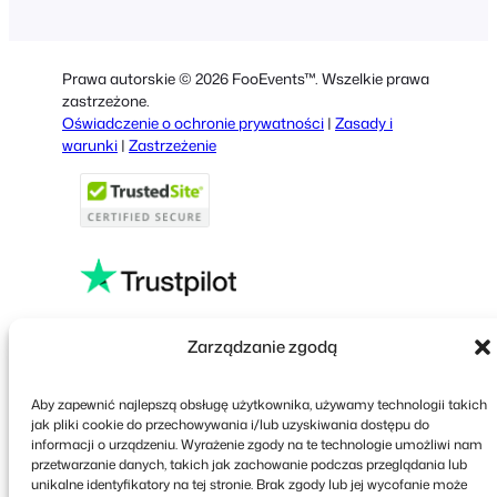
German
Dutch
Prawa autorskie © 2026 FooEvents™. Wszelkie prawa
Spanish
zastrzeżone.
Oświadczenie o ochronie prywatności
|
Zasady i
Italian
warunki
|
Zastrzeżenie
Portuguese
French
Greek
Faceboo
X
YouT
Zarządzanie zgodą
Aby zapewnić najlepszą obsługę użytkownika, używamy technologii takich
jak pliki cookie do przechowywania i/lub uzyskiwania dostępu do
informacji o urządzeniu. Wyrażenie zgody na te technologie umożliwi nam
przetwarzanie danych, takich jak zachowanie podczas przeglądania lub
unikalne identyfikatory na tej stronie. Brak zgody lub jej wycofanie może