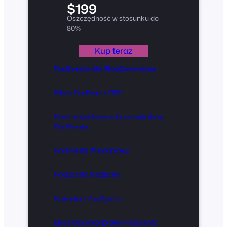
$199
Oszczędność w stosunku do
80%
Kup teraz
FooEvents dla WooCommerce
Bilety FooEvents PDF
Niestandardowe pola uczestników
FooEvents
FooEvents Wielodniowy
FooEvents Siedzenie
Kalendarz FooEvents
Ekspresowa odprawa FooEvents