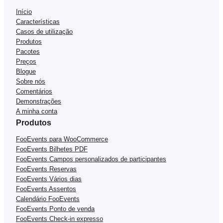
Início
Características
Casos de utilização
Produtos
Pacotes
Preços
Blogue
Sobre nós
Comentários
Demonstrações
A minha conta
Produtos
FooEvents para WooCommerce
FooEvents Bilhetes PDF
FooEvents Campos personalizados de participantes
FooEvents Reservas
FooEvents Vários dias
FooEvents Assentos
Calendário FooEvents
FooEvents Ponto de venda
FooEvents Check-in expresso