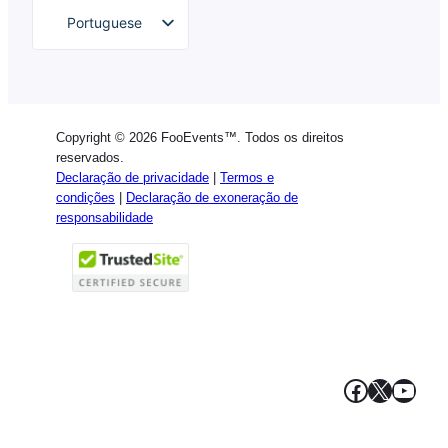
Portuguese
English
German
Dutch
Copyright © 2026 FooEvents™. Todos os direitos
Spanish
reservados.
Declaração de privacidade
|
Termos e
Italian
condições
|
Declaração de exoneração de
responsabilidade
French
Polish
Greek
Facebook
X
YouT