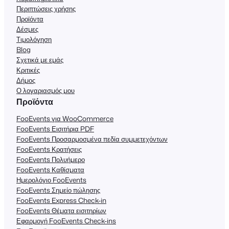
Περιπτώσεις χρήσης
Προϊόντα
Δέσμες
Τιμολόγηση
Blog
Σχετικά με εμάς
Κριτικές
Δήμος
Ο λογαριασμός μου
Προϊόντα
FooEvents για WooCommerce
FooEvents Εισιτήρια PDF
FooEvents Προσαρμοσμένα πεδία συμμετεχόντων
FooEvents Κρατήσεις
FooEvents Πολυήμερο
FooEvents Καθίσματα
Ημερολόγιο FooEvents
FooEvents Σημείο πώλησης
FooEvents Express Check-in
FooEvents Θέματα εισιτηρίων
Εφαρμογή FooEvents Check-ins