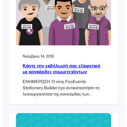
Νοέμβριος 14, 2018
Κάντε την εκδήλωσή σας εξαιρετική
με κονκάρδες συμμετεχόντων
ΕΝΗΜΕΡΩΣΗ: Ο νέος FooEvents
Stationery Builder έχει αντικαταστήσει τη
λειτουργικότητα της κονκάρδας των
συμμετεχόντων και μπορείτε τώρα να
σχεδιάζετε και να εκτυπώνετε
προσαρμοσμένες ετικέτες ονομάτων,
βραχιολάκια, εισιτήρια, κονκάρδες και
εξατομικευμένες ετικέτες μέσω ενός