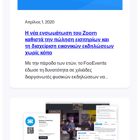
Απρίλιος 1, 2020
Η νέα ενσωμάτωση του Zoom
καθιστά την πώληση εισιτηρίων και
τη διαχείριση εικονικών εκδηλώσεων
χωρίς κόπο
Με την πάροδο των ετών, το FooEvents
έδωσε τη δυνατότητα σε χιλιάδες
διοργανωτές φυσικών εκδηλώσεων να
πωλούν εισιτήρια και να διαχειρίζονται τους
συμμετέχοντες. Δυστυχώς, λόγω της
πανδημίας COVID-19, πολλές φυσικές
εκδηλώσεις αναγκάστηκαν να αναβάλουν
ή να μεταφερθούν στο διαδίκτυο ως
εικονικές εκδηλώσεις. Είμαστε πλήρως
αφοσιωμένοι στο να βοηθήσουμε τους
διοργανωτές εκδηλώσεων να πλοηγηθούν
σε αυτά τα αχαρτογράφητα νερά και