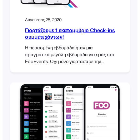
Αύγουστος 25, 2020
Γιορτάζουμε 1 εκατομμύριο Check-ins
συμμετεχόντων!
Η περασμένη εβδομάδα ήταν μια
πραγματικά μεγάλη εβδομάδα για εμάς στο
FooEvents. Όχι μόνο γιορτάσαμε την
κυκλοφορία της ανανεωμένης εφαρμογής
FooEvents Check-ins, αλλά η εφαρμογή
ξεπέρασε επίσης το 1 εκατομμύριο check-
ins συμμετεχόντων από τότε που
κυκλοφόρησε για πρώτη φορά πριν από
λίγα χρόνια! Αυτό είναι ένα τεράστιο
ορόσημο και εκ μέρους του