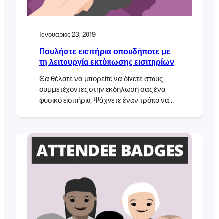
Ιανουάριος 23, 2019
Πουλήστε εισιτήρια οπουδήποτε με
τη λειτουργία εκτύπωσης εισιτηρίων
Θα θέλατε να μπορείτε να δίνετε στους
συμμετέχοντες στην εκδήλωσή σας ένα
φυσικό εισιτήριο; Ψάχνετε έναν τρόπο να
πουλήσετε φυσικά εισιτήρια στην εκδήλωσή
σας ή ίσως σε ένα μάθημα ή μια περιοδεία;
Σας καλύπτουμε! Η νέα λειτουργία
"Εκτύπωση εισιτηρίων" του FooEvents είναι
πλέον μια τυπική λειτουργία του FooEvents
για το WooCommerce, η οποία σας
επιτρέπει να