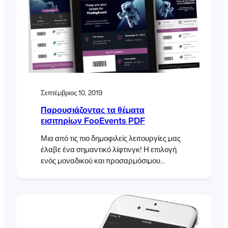
αναφορών FooEvents Η πώληση
εισιτηρίων και ο έλεγχος των
συμμετεχόντων είναι αναπόσπαστο μέρος
κάθε εκδήλωσης και κάτι που το FooEvents
κάνει ήδη εξαιρετικά καλά. Τούτου
λεχθέντος, εμείς
Σεπτέμβριος 10, 2019
Παρουσιάζοντας τα θέματα
εισιτηρίων FooEvents PDF
Μια από τις πιο δημοφιλείς λειτουργίες μας
έλαβε ένα σημαντικό λίφτινγκ! Η επιλογή
ενός μοναδικού και προσαρμόσιμου
θέματος εισιτηρίων για τα εισιτήρια HTML
σας ήταν μέρος του FooEvents εδώ και
καιρό, αλλά τώρα είναι δυνατό να κάνετε το
ίδιο και με τα εισιτήρια PDF! Διαβάστε
παρακάτω για να μάθετε πώς μπορείτε να
επωφεληθείτε από αυτό το συναρπαστικό