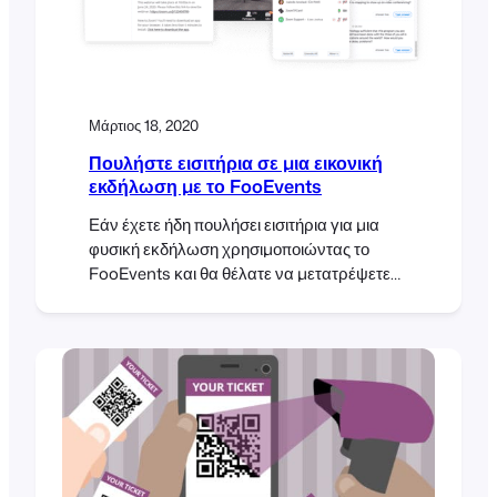
έχουμε
Μάρτιος 18, 2020
Πουλήστε εισιτήρια σε μια εικονική
εκδήλωση με το FooEvents
Εάν έχετε ήδη πουλήσει εισιτήρια για μια
φυσική εκδήλωση χρησιμοποιώντας το
FooEvents και θα θέλατε να μετατρέψετε
την εκδήλωσή σας σε εικονική εκδήλωση ή
να δώσετε στους συμμετέχοντες πρόσβαση
σε διαδικτυακά σεμινάρια σε
μεταγενέστερο στάδιο, διαβάστε
παρακάτω, αλλιώς σας συνιστούμε να
διαβάσετε αυτή την ανάρτηση στο blog
σχετικά με τη νέα ενσωμάτωση του
FooEvents Zoom, η οποία προεγγράφει
αυτόματα τους συμμετέχοντες σε