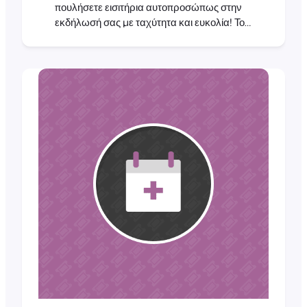
πουλήσετε εισιτήρια αυτοπροσώπως στην
εκδήλωσή σας με ταχύτητα και ευκολία! Το
FooSales είναι ένα δωρεάν σύστημα
σημείου πώλησης (POS) που βασίζεται σε
εφαρμογή για το WooCommerce από την
ίδια ομάδα που σας έφερε το FooEvents, το
οποίο μετατρέπει το iPad ή το tablet σας
Android σε κινητή ταμειακή μηχανή. Το
FooSales επιτρέπει στους ιδιοκτήτες
καταστημάτων WooCommerce να [...]