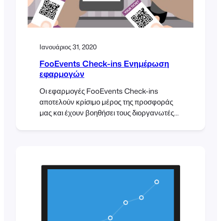
Ιανουάριος 31, 2020
FooEvents Check-ins Ενημέρωση
εφαρμογών
Οι εφαρμογές FooEvents Check-ins
αποτελούν κρίσιμο μέρος της προσφοράς
μας και έχουν βοηθήσει τους διοργανωτές
εκδηλώσεων να διαχειριστούν τη διαδικασία
check-in για εκατοντάδες χιλιάδες
συμμετέχοντες. Πρόσφατα κυκλοφορήσαμε
ενημερώσεις τόσο για τις εφαρμογές iOS
όσο και για τις εφαρμογές Android, οι οποίες
αποσκοπούν στη διασφάλιση βελτιωμένης
συνδεσιμότητας και ταχύτερης διαδικασίας
check-in. Υποστήριξη κώδικα QR
Προκειμένου να