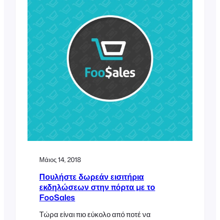
διαισθητικού περιβάλλοντος drag & drop.
Θα θέλατε ετικέτες ονομάτων, κονκάρδες ή
εξατομικευμένες ετικέτες για τους
συμμετέχοντες στην εκδήλωσή σας; Το
σκεφτήκαμε! Αυτό είναι
Μάιος 14, 2018
Πουλήστε δωρεάν εισιτήρια
εκδηλώσεων στην πόρτα με το
FooSales
Τώρα είναι πιο εύκολο από ποτέ να