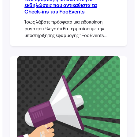
εκδηλώσεις που αντικαθιστά τα
Check-ins του FooEvents
Ίσως λάβατε πρόσφατα μια ειδοποίηση
push που έλεγε ότι θα τερματίσουμε την
υποστήριξη της εφαρμογής "FooEvents
Check-ins" και θα την αφαιρέσουμε από το
App Store στις 26 Μαρτίου 2019. Λοιπόν,
σας παρακαλούμε να μην ανησυχείτε, διότι
αυτά δεν είναι κακά νέα. Βλέπετε, αυτή τη
στιγμή υπάρχουν δύο διαφορετικές εκδόσεις
της εφαρμογής FooEvents στο