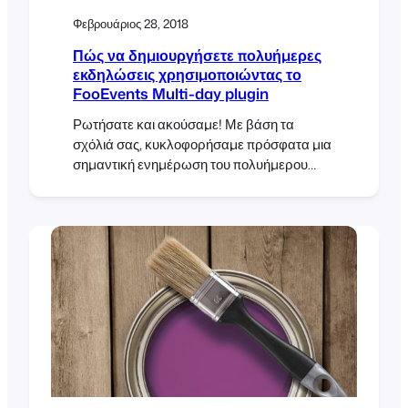
Φεβρουάριος 28, 2018
Πώς να δημιουργήσετε πολυήμερες
εκδηλώσεις χρησιμοποιώντας το
FooEvents Multi-day plugin
Ρωτήσατε και ακούσαμε! Με βάση τα
σχόλιά σας, κυκλοφορήσαμε πρόσφατα μια
σημαντική ενημέρωση του πολυήμερου
πρόσθετου FooEvents, η οποία καθιστά
δυνατή τη δημιουργία εκδηλώσεων που
επαναλαμβάνονται σε συγκεκριμένες
ημερολογιακές ημέρες. Χρησιμοποιώντας
το πρόσθετο FooEvents Multi-day μπορείτε
να πουλάτε εισιτήρια που θα δίνουν στους
συμμετέχοντες σας πρόσβαση στην
εκδήλωση για πολλές ημερολογιακές ή