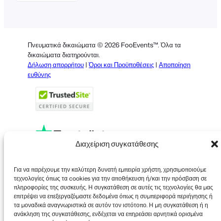
English
German
Dutch
Πνευματικά δικαιώματα © 2026 FooEvents™. Όλα τα
Spanish
δικαιώματα διατηρούνται.
Δήλωση απορρήτου
|
Όροι και Προϋποθέσεις
|
Αποποίηση
Italian
ευθύνης
Portuguese
French
Polish
Διαχείριση συγκατάθεσης
Faceboo
X
YouT
Για να παρέχουμε την καλύτερη δυνατή εμπειρία χρήστη, χρησιμοποιούμε
τεχνολογίες όπως τα cookies για την αποθήκευση ή/και την πρόσβαση σε
πληροφορίες της συσκευής. Η συγκατάθεση σε αυτές τις τεχνολογίες θα μας
επιτρέψει να επεξεργαζόμαστε δεδομένα όπως η συμπεριφορά περιήγησης ή
τα μοναδικά αναγνωριστικά σε αυτόν τον ιστότοπο. Η μη συγκατάθεση ή η
ανάκληση της συγκατάθεσης, ενδέχεται να επηρεάσει αρνητικά ορισμένα