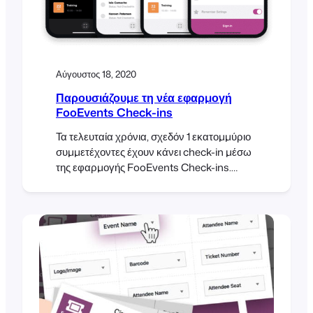
Αύγουστος 18, 2020
Παρουσιάζουμε τη νέα εφαρμογή
FooEvents Check-ins
Τα τελευταία χρόνια, σχεδόν 1 εκατομμύριο
συμμετέχοντες έχουν κάνει check-in μέσω
της εφαρμογής FooEvents Check-ins.
Όταν πρόκειται για μεγάλους αριθμούς
όπως αυτός, η εξοικονόμηση
δευτερολέπτων μπορεί να κάνει σημαντική
διαφορά και να εξοικονομήσει χιλιάδες
ώρες συλλογικά. Για να σας βοηθήσουμε να
διασφαλίσετε ότι τα check-in των
συμμετεχόντων σας θα διεκπεραιώνονται
με τον ταχύτερο και πιο αξιόπιστο τρόπο,
έχουμε