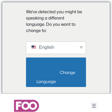
We've detected you might be
speaking a different
language. Do you want to
change to:
English
                        Change 
Language                    
Μετάβαση
στο
περιεχόμενο