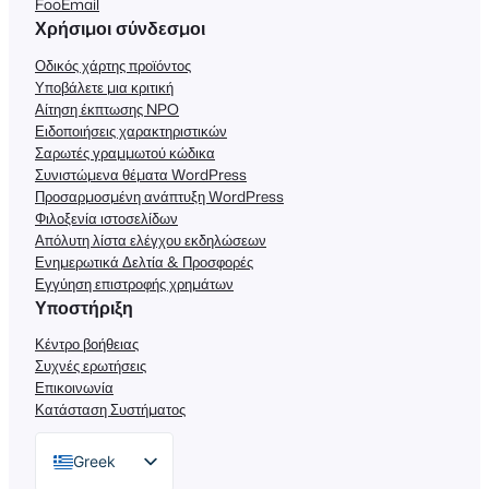
FooEmail
Χρήσιμοι σύνδεσμοι
Οδικός χάρτης προϊόντος
Υποβάλετε μια κριτική
Αίτηση έκπτωσης NPO
Ειδοποιήσεις χαρακτηριστικών
Σαρωτές γραμμωτού κώδικα
Συνιστώμενα θέματα WordPress
Προσαρμοσμένη ανάπτυξη WordPress
Φιλοξενία ιστοσελίδων
Απόλυτη λίστα ελέγχου εκδηλώσεων
Ενημερωτικά Δελτία & Προσφορές
Εγγύηση επιστροφής χρημάτων
Υποστήριξη
Κέντρο βοήθειας
Συχνές ερωτήσεις
Επικοινωνία
Κατάσταση Συστήματος
Greek