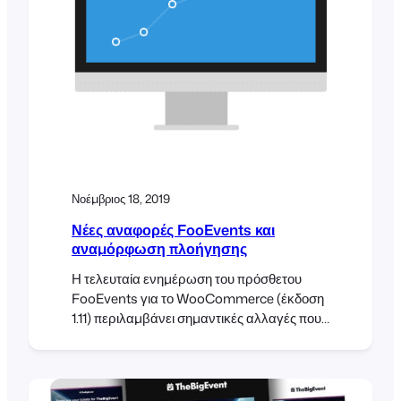
Νοέμβριος 18, 2019
Νέες αναφορές FooEvents και
αναμόρφωση πλοήγησης
Η τελευταία ενημέρωση του πρόσθετου
FooEvents για το WooCommerce (έκδοση
1.11) περιλαμβάνει σημαντικές αλλαγές που
αποσκοπούν στο να κάνουν το FooEvents
πιο εύκολο στην πλοήγηση και πιο διορατικό
πριν, κατά τη διάρκεια και μετά την
εκδήλωσή σας. Παρουσίαση των