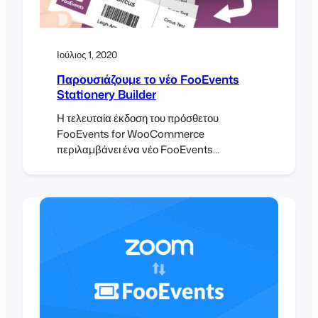
Ιούλιος 1, 2020
Παρουσιάζουμε το νέο FooEvents
Stationery Builder
Η τελευταία έκδοση του πρόσθετου
FooEvents for WooCommerce
περιλαμβάνει ένα νέο FooEvents
Stationery Builder, το οποίο επιτρέπει τον
εύκολο σχεδιασμό και εκτύπωση
προσαρμοσμένων ετικετών ονομάτων,
βραχιολιών, εισιτηρίων, κονκάρδων και
εξατομικευμένων ετικετών μέσω ενός
διαισθητικού drag & drop interface. Η
διεπαφή drag & drop σας επιτρέπει να
εισάγετε τυποποιημένες λεπτομέρειες για
την εκδήλωση και τους συμμετέχοντες,
καθώς και