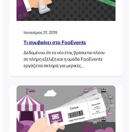
Ιανουάριος 31, 2019
Τι συμβαίνει στο FooEvents
Δεδομένου ότι το νέο έτος βρίσκεται πλέον
σε πλήρη εξέλιξη και η ομάδα FooEvents
εργάζεται σκληρά για μερικές
συναρπαστικές ενημερώσεις προϊόντων
που θα κυκλοφορήσουν φέτος, σκεφτήκαμε
ότι θα ήταν καλή ιδέα να επισημάνουμε
μερικές από τις βασικές βελτιώσεις και
επεκτάσεις που παρουσιάσαμε το 2018.
FooEvents για WooCommerce
Υλοποιήσαμε