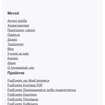
Μενού
Αρχική σελίδα
Χαρακτηριστικά
Περιπτώσεις χρήσης
Προϊόντα
Δέσμες
Τιμολόγηση
Blog
Σχετικά με εμάς
Κριτικές
Δήμος
Ο λογαριασμός μου
Προϊόντα
FooEvents για WooCommerce
FooEvents Εισιτήρια PDF
FooEvents Προσαρμοσμένα πεδία συμμετεχόντων
FooEvents Κρατήσεις
FooEvents Πολυήμερο
FooEvents Καθίσματα