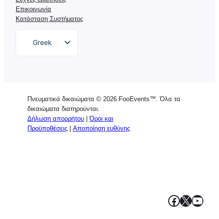
Επικοινωνία
Κατάσταση Συστήματος
Greek
English
German
Dutch
Πνευματικά δικαιώματα © 2026 FooEvents™. Όλα τα
Spanish
δικαιώματα διατηρούνται.
Δήλωση απορρήτου
|
Όροι και
Italian
Προϋποθέσεις
|
Αποποίηση ευθύνης
Portuguese
French
Polish
Facebook
X
YouT