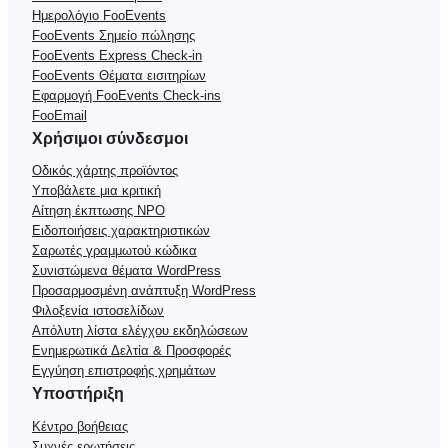
Ημερολόγιο FooEvents
FooEvents Σημείο πώλησης
FooEvents Express Check-in
FooEvents Θέματα εισιτηρίων
Εφαρμογή FooEvents Check-ins
FooEmail
Χρήσιμοι σύνδεσμοι
Οδικός χάρτης προϊόντος
Υποβάλετε μια κριτική
Αίτηση έκπτωσης NPO
Ειδοποιήσεις χαρακτηριστικών
Σαρωτές γραμμωτού κώδικα
Συνιστώμενα θέματα WordPress
Προσαρμοσμένη ανάπτυξη WordPress
Φιλοξενία ιστοσελίδων
Απόλυτη λίστα ελέγχου εκδηλώσεων
Ενημερωτικά Δελτία & Προσφορές
Εγγύηση επιστροφής χρημάτων
Υποστήριξη
Κέντρο βοήθειας
Συχνές ερωτήσεις