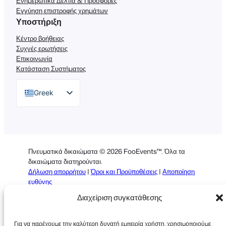
Ενημερωτικά Δελτία & Προσφορές
Εγγύηση επιστροφής χρημάτων
Υποστήριξη
Κέντρο βοήθειας
Συχνές ερωτήσεις
Επικοινωνία
Κατάσταση Συστήματος
Greek
English
German
Dutch
Πνευματικά δικαιώματα © 2026 FooEvents™. Όλα τα
Spanish
δικαιώματα διατηρούνται.
Δήλωση απορρήτου
|
Όροι και Προϋποθέσεις
|
Αποποίηση
Italian
ευθύνης
Portuguese
Διαχείριση συγκατάθεσης
French
Για να παρέχουμε την καλύτερη δυνατή εμπειρία χρήστη, χρησιμοποιούμε
Polish