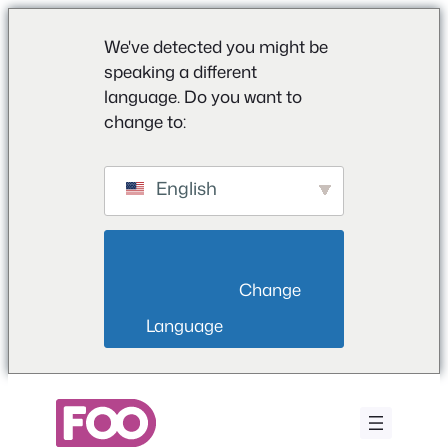
We've detected you might be
speaking a different
language. Do you want to
change to:
English
                        Change 
Language                    
Μετάβαση
στο
περιεχόμενο