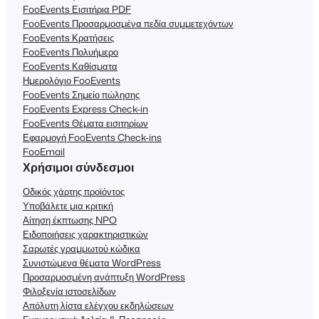
FooEvents Εισιτήρια PDF
FooEvents Προσαρμοσμένα πεδία συμμετεχόντων
FooEvents Κρατήσεις
FooEvents Πολυήμερο
FooEvents Καθίσματα
Ημερολόγιο FooEvents
FooEvents Σημείο πώλησης
FooEvents Express Check-in
FooEvents Θέματα εισιτηρίων
Εφαρμογή FooEvents Check-ins
FooEmail
Χρήσιμοι σύνδεσμοι
Οδικός χάρτης προϊόντος
Υποβάλετε μια κριτική
Αίτηση έκπτωσης NPO
Ειδοποιήσεις χαρακτηριστικών
Σαρωτές γραμμωτού κώδικα
Συνιστώμενα θέματα WordPress
Προσαρμοσμένη ανάπτυξη WordPress
Φιλοξενία ιστοσελίδων
Απόλυτη λίστα ελέγχου εκδηλώσεων