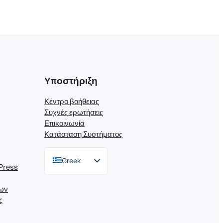
Υποστήριξη
Κέντρο βοήθειας
Συχνές ερωτήσεις
Επικοινωνία
Κατάσταση Συστήματος
Greek
Press
English
εων
German
ς
Dutch