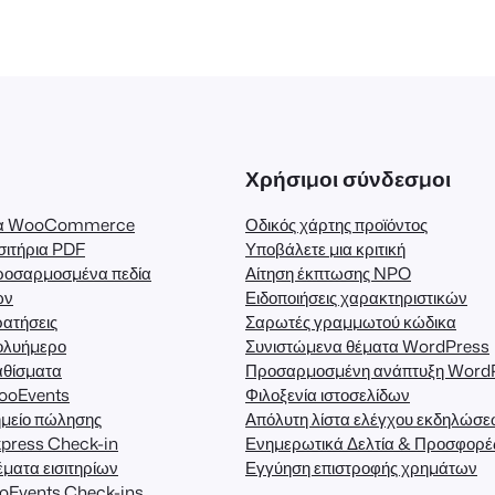
n
l
i
m
i
t
Χρήσιμοι σύνδεσμοι
e
d
για WooCommerce
Οδικός χάρτης προϊόντος
)
σιτήρια PDF
Υποβάλετε μια κριτική
π
ροσαρμοσμένα πεδία
Αίτηση έκπτωσης NPO
ων
Ειδοποιήσεις χαρακτηριστικών
ο
ατήσεις
Σαρωτές γραμμωτού κώδικα
σ
ολυήμερο
Συνιστώμενα θέματα WordPress
ό
αθίσματα
Προσαρμοσμένη ανάπτυξη Word
τ
FooEvents
Φιλοξενία ιστοσελίδων
μείο πώλησης
Απόλυτη λίστα ελέγχου εκδηλώσ
η
press Check-in
Ενημερωτικά Δελτία & Προσφορέ
τ
ματα εισιτηρίων
Εγγύηση επιστροφής χρημάτων
α
oEvents Check-ins