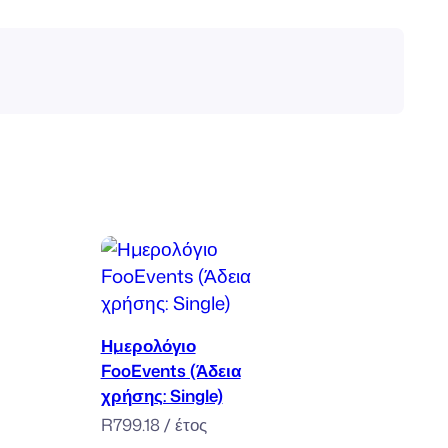
Προσθήκη στο καλάθι
Ημερολόγιο
FooEvents (Άδεια
χρήσης: Single)
R
799.18
/ έτος