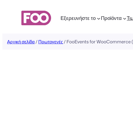
Μετάβαση
στο
Εξερευνήστε το
Προϊόντα
Τι
περιεχόμενο
Αρχική σελίδα
/
Πρωτογενές
/ FooEvents for WooCommerce (L