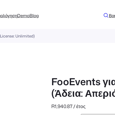
μολόγηση
Demo
Blog
Βο
icense: Unlimited)
FooEvents γ
(Άδεια: Απερι
R
1,940.87
/ έτος