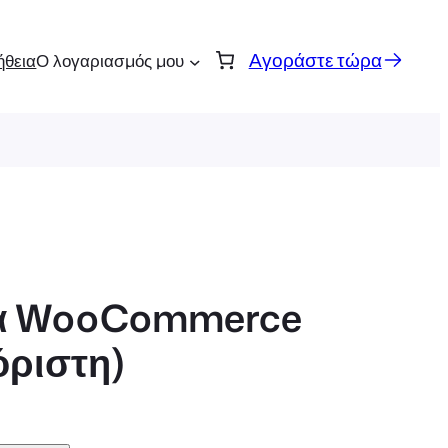
Αγοράστε τώρα
ήθεια
Ο λογαριασμός μου
ια WooCommerce
όριστη)