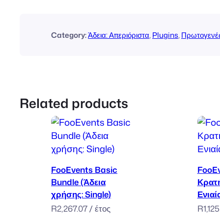
Category:
Άδεια: Απεριόριστα
, 
Plugins
, 
Πρωτογενέ
Related products
Προσθήκη στο καλάθι
FooEvents Basic
FooE
Bundle (Άδεια
Κρατή
χρήσης: Single)
Ενιαί
R
2,267.07
/ έτος
R
1,12