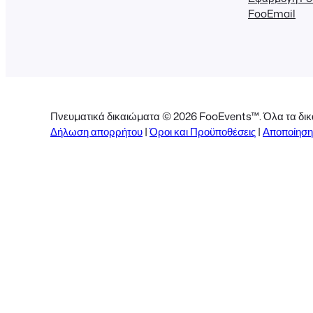
FooEmail
Πνευματικά δικαιώματα © 2026 FooEvents™. Όλα τα δικ
Δήλωση απορρήτου
|
Όροι και Προϋποθέσεις
|
Αποποίηση