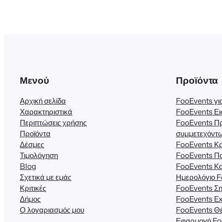
Μενού
Προϊόντα
Αρχική σελίδα
FooEvents 
Χαρακτηριστικά
FooEvents Ει
Περιπτώσεις χρήσης
FooEvents Π
Προϊόντα
συμμετεχόντ
Δέσμες
FooEvents Κρ
Τιμολόγηση
FooEvents Π
Blog
FooEvents Κ
Σχετικά με εμάς
Ημερολόγιο 
Κριτικές
FooEvents Ση
Δήμος
FooEvents Ex
Ο λογαριασμός μου
FooEvents Θέ
Εφαρμογή Fo