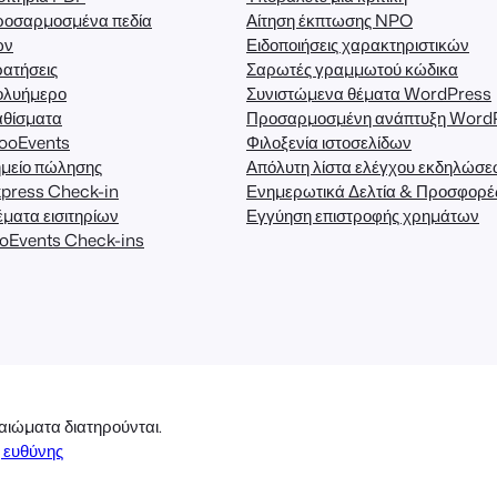
ροσαρμοσμένα πεδία
Αίτηση έκπτωσης NPO
ων
Ειδοποιήσεις χαρακτηριστικών
ατήσεις
Σαρωτές γραμμωτού κώδικα
ολυήμερο
Συνιστώμενα θέματα WordPress
αθίσματα
Προσαρμοσμένη ανάπτυξη Word
FooEvents
Φιλοξενία ιστοσελίδων
μείο πώλησης
Απόλυτη λίστα ελέγχου εκδηλώσ
press Check-in
Ενημερωτικά Δελτία & Προσφορέ
ματα εισιτηρίων
Εγγύηση επιστροφής χρημάτων
oEvents Check-ins
αιώματα διατηρούνται.
 ευθύνης