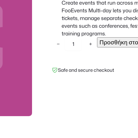
Create events that run across m
FooEvents Multi-day lets you d
tickets, manage separate check-
events such as conferences, fest
training programs.
F
Προσθήκη στο
−
+
o
o
E
Safe and secure checkout
v
e
n
t
s
M
u
l