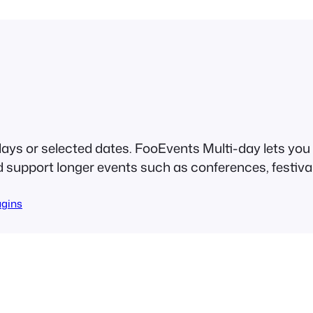
t
i
-
D
a
y
(
L
ays or selected dates. FooEvents Multi-day lets you 
i
support longer events such as conferences, festivals
c
e
ugins
n
s
e
:
S
i