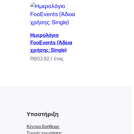
Προσθήκη στο καλάθι
Ημερολόγιο
FooEvents (Άδεια
χρήσης: Single)
R
803.82
/ έτος
Υποστήριξη
Κέντρο βοήθειας
Συχνές ερωτήσεις