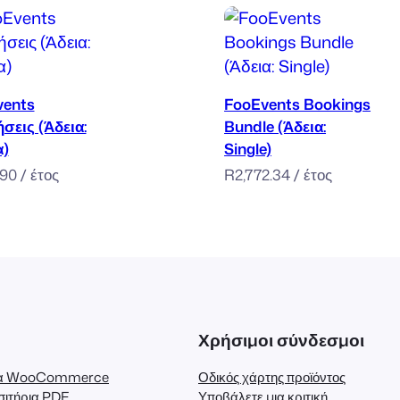
n
g
l
Προσθήκη στο καλάθι
Προσθήκη στο καλάθι
e
vents
FooEvents Bookings
)
σεις (Άδεια:
Bundle (Άδεια:
π
α)
Single)
ο
.90
/ έτος
R
2,772.34
/ έτος
σ
ό
τ
η
τ
α
Χρήσιμοι σύνδεσμοι
για WooCommerce
Οδικός χάρτης προϊόντος
σιτήρια PDF
Υποβάλετε μια κριτική