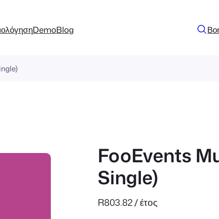
μολόγηση
Demo
Blog
Βο
ingle)
FooEvents Mul
Single)
R
803.82
/ έτος