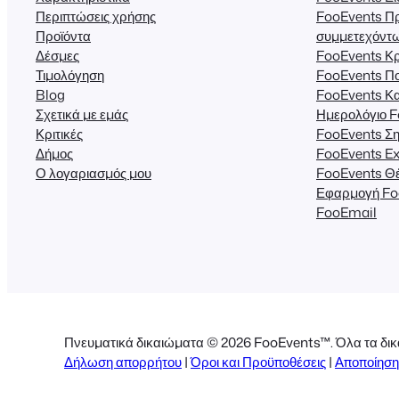
Περιπτώσεις χρήσης
FooEvents Π
Προϊόντα
συμμετεχόντ
Δέσμες
FooEvents Κρ
Τιμολόγηση
FooEvents Π
Blog
FooEvents Κ
Σχετικά με εμάς
Ημερολόγιο 
Κριτικές
FooEvents Ση
Δήμος
FooEvents Ex
Ο λογαριασμός μου
FooEvents Θέ
Εφαρμογή Fo
FooEmail
Πνευματικά δικαιώματα © 2026 FooEvents™. Όλα τα δικ
Δήλωση απορρήτου
|
Όροι και Προϋποθέσεις
|
Αποποίηση