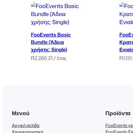
Προσθήκη στο καλάθι
FooEvents Basic
FooE
Bundle (Άδεια
Κρατή
χρήσης: Single)
Ενιαί
R
2,280.21
/ έτος
R
1,131
Μενού
Προϊόντα
Αρχική σελίδα
FooEvents 
Χαρακτηριστικά
FooEvents Ει