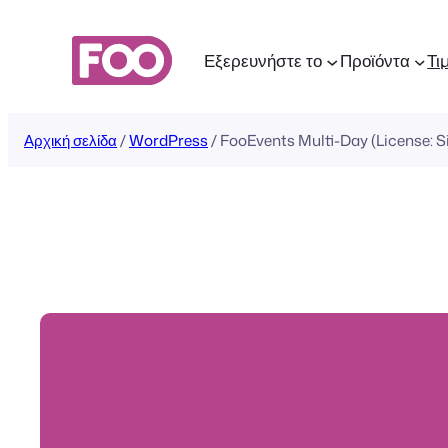
Μετάβαση
στο
Εξερευνήστε το
Προϊόντα
Τι
περιεχόμενο
Αρχική σελίδα
/
WordPress
/ FooEvents Multi-Day (License: S