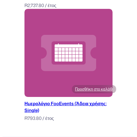
R
2,737.80
/ έτος
Προσθήκη στο καλάθι
Ημερολόγιο FooEvents (Άδεια χρήσης:
Single)
R
793.80
/ έτος