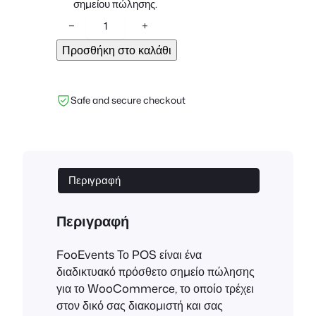
σημείου πώλησης.
F
−
+
o
Προσθήκη στο καλάθι
o
E
v
Safe and secure checkout
e
n
t
s
P
Περιγραφή
O
S
Περιγραφή
(
L
FooEvents Το POS είναι ένα
i
διαδικτυακό πρόσθετο σημείο πώλησης
c
για το WooCommerce, το οποίο τρέχει
e
στον δικό σας διακομιστή και σας
n