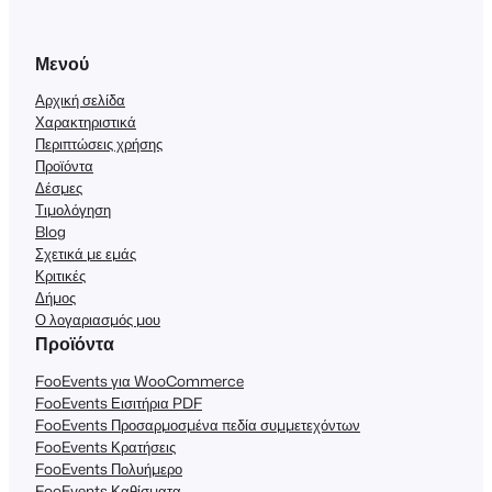
Μενού
Αρχική σελίδα
Χαρακτηριστικά
Περιπτώσεις χρήσης
Προϊόντα
Δέσμες
Τιμολόγηση
Blog
Σχετικά με εμάς
Κριτικές
Δήμος
Ο λογαριασμός μου
Προϊόντα
FooEvents για WooCommerce
FooEvents Εισιτήρια PDF
FooEvents Προσαρμοσμένα πεδία συμμετεχόντων
FooEvents Κρατήσεις
FooEvents Πολυήμερο
FooEvents Καθίσματα