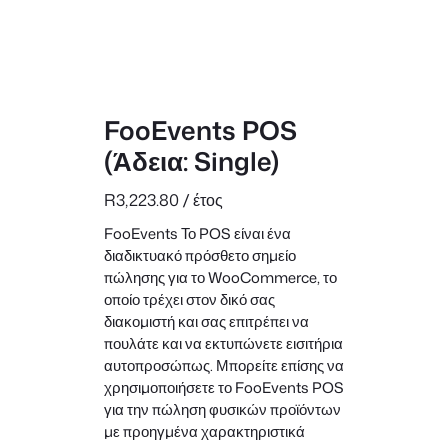
FooEvents POS
(Άδεια: Single)
R
3,223.80
/ έτος
FooEvents Το POS είναι ένα
διαδικτυακό πρόσθετο σημείο
πώλησης για το WooCommerce, το
οποίο τρέχει στον δικό σας
διακομιστή και σας επιτρέπει να
πουλάτε και να εκτυπώνετε εισιτήρια
αυτοπροσώπως. Μπορείτε επίσης να
χρησιμοποιήσετε το FooEvents POS
για την πώληση φυσικών προϊόντων
με προηγμένα χαρακτηριστικά