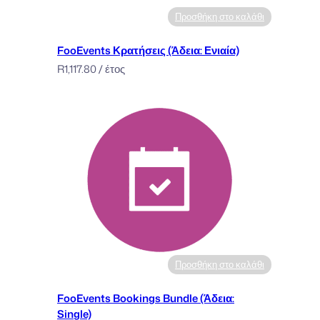
Προσθήκη στο καλάθι
FooEvents Κρατήσεις (Άδεια: Ενιαία)
R
1,117.80
/ έτος
Προσθήκη στο καλάθι
FooEvents Bookings Bundle (Άδεια:
Single)