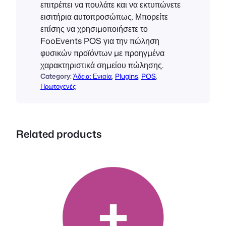
επιτρέπει να πουλάτε και να εκτυπώνετε
s
εισιτήρια αυτοπροσώπως. Μπορείτε
e
επίσης να χρησιμοποιήσετε το
:
FooEvents POS για την πώληση
S
φυσικών προϊόντων με προηγμένα
i
χαρακτηριστικά σημείου πώλησης.
n
Category:
Άδεια: Ενιαία
, 
Plugins
, 
POS
, 
g
Πρωτογενές
l
e
)
π
Related products
ο
σ
ό
τ
η
τ
α