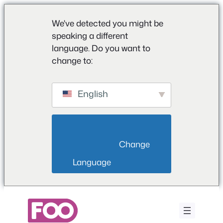
We've detected you might be
speaking a different
language. Do you want to
change to:
English
                        Change 
Language                    
Μετάβαση
στο
περιεχόμενο