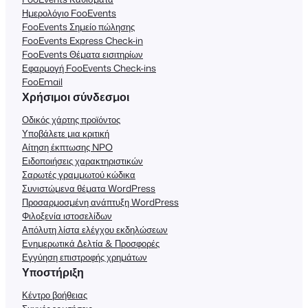
Ημερολόγιο FooEvents
FooEvents Σημείο πώλησης
FooEvents Express Check-in
FooEvents Θέματα εισιτηρίων
Εφαρμογή FooEvents Check-ins
FooEmail
Χρήσιμοι σύνδεσμοι
Οδικός χάρτης προϊόντος
Υποβάλετε μια κριτική
Αίτηση έκπτωσης NPO
Ειδοποιήσεις χαρακτηριστικών
Σαρωτές γραμμωτού κώδικα
Συνιστώμενα θέματα WordPress
Προσαρμοσμένη ανάπτυξη WordPress
Φιλοξενία ιστοσελίδων
Απόλυτη λίστα ελέγχου εκδηλώσεων
Ενημερωτικά Δελτία & Προσφορές
Εγγύηση επιστροφής χρημάτων
Υποστήριξη
Κέντρο βοήθειας