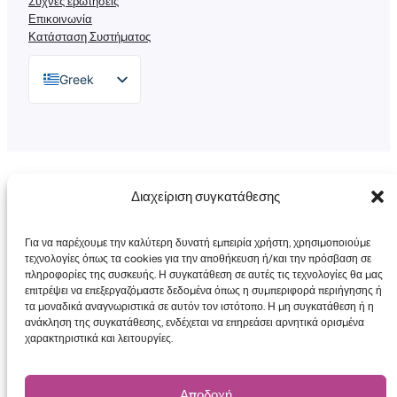
Συχνές ερωτήσεις
Επικοινωνία
Κατάσταση Συστήματος
Greek
English
German
Dutch
Πνευματικά δικαιώματα © 2026 FooEvents™. Όλα τα
Διαχείριση συγκατάθεσης
Spanish
δικαιώματα διατηρούνται.
Δήλωση απορρήτου
|
Όροι και Προϋποθέσεις
|
Αποποίηση
Italian
ευθύνης
Για να παρέχουμε την καλύτερη δυνατή εμπειρία χρήστη, χρησιμοποιούμε
Portuguese
τεχνολογίες όπως τα cookies για την αποθήκευση ή/και την πρόσβαση σε
πληροφορίες της συσκευής. Η συγκατάθεση σε αυτές τις τεχνολογίες θα μας
French
επιτρέψει να επεξεργαζόμαστε δεδομένα όπως η συμπεριφορά περιήγησης ή
τα μοναδικά αναγνωριστικά σε αυτόν τον ιστότοπο. Η μη συγκατάθεση ή η
Polish
ανάκληση της συγκατάθεσης, ενδέχεται να επηρεάσει αρνητικά ορισμένα
χαρακτηριστικά και λειτουργίες.
Faceboo
X
YouT
Αποδοχή