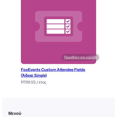
Προσθήκη στο καλάθι
FooEvents Custom Attendee Fields
(Άδεια: Single)
R
799.55
/ έτος
Μενού