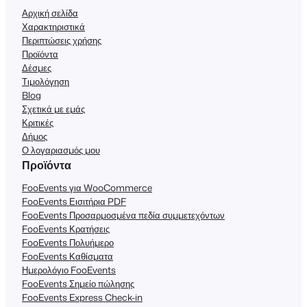
Αρχική σελίδα
Χαρακτηριστικά
Περιπτώσεις χρήσης
Προϊόντα
Δέσμες
Τιμολόγηση
Blog
Σχετικά με εμάς
Κριτικές
Δήμος
Ο λογαριασμός μου
Προϊόντα
FooEvents για WooCommerce
FooEvents Εισιτήρια PDF
FooEvents Προσαρμοσμένα πεδία συμμετεχόντων
FooEvents Κρατήσεις
FooEvents Πολυήμερο
FooEvents Καθίσματα
Ημερολόγιο FooEvents
FooEvents Σημείο πώλησης
FooEvents Express Check-in