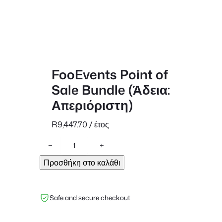
FooEvents Point of
Sale Bundle (Άδεια:
Απεριόριστη)
R
9,447.70
/ έτος
F
−
+
o
Προσθήκη στο καλάθι
o
E
v
Safe and secure checkout
e
n