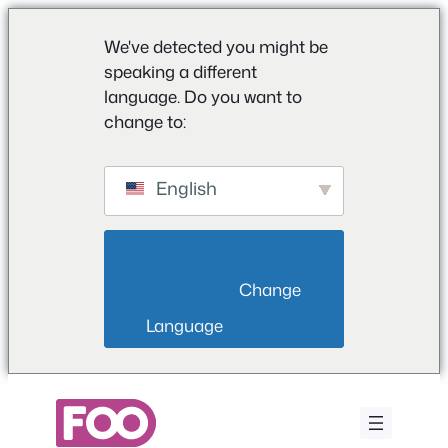
We've detected you might be
speaking a different
language. Do you want to
change to:
English
                        Change 
Language                    
Μετάβαση
στο
περιεχόμενο