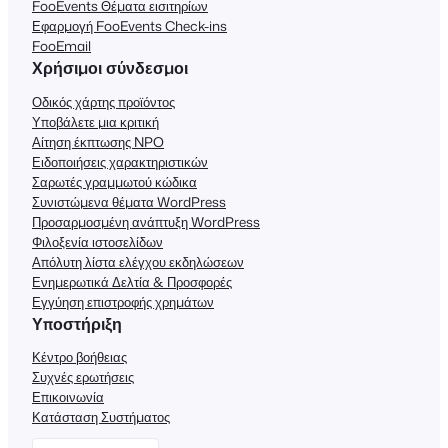
FooEvents Θέματα εισιτηρίων
Εφαρμογή FooEvents Check-ins
FooEmail
Χρήσιμοι σύνδεσμοι
Οδικός χάρτης προϊόντος
Υποβάλετε μια κριτική
Αίτηση έκπτωσης NPO
Ειδοποιήσεις χαρακτηριστικών
Σαρωτές γραμμωτού κώδικα
Συνιστώμενα θέματα WordPress
Προσαρμοσμένη ανάπτυξη WordPress
Φιλοξενία ιστοσελίδων
Απόλυτη λίστα ελέγχου εκδηλώσεων
Ενημερωτικά Δελτία & Προσφορές
Εγγύηση επιστροφής χρημάτων
Υποστήριξη
Κέντρο βοήθειας
Συχνές ερωτήσεις
Επικοινωνία
Κατάσταση Συστήματος