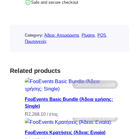
Safe and secure checkout
e
n
t
s
Category:
Άδεια: Απεριόριστα
, 
Plugins
, 
POS
, 
P
Πρωτογενές
O
S
(
L
Related products
i
c
Προσθήκη στο καλάθι
e
n
FooEvents Basic Bundle (Άδεια χρήσης:
s
Single)
e
R
2,268.10
/ έτος
:
Προσθήκη στο καλάθι
U
n
FooEvents Κρατήσεις (Άδεια: Ενιαία)