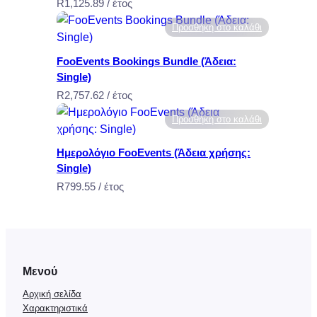
l
R
1,125.89
/ έτος
i
Προσθήκη στο καλάθι
m
i
FooEvents Bookings Bundle (Άδεια:
t
Single)
e
R
2,757.62
/ έτος
d
Προσθήκη στο καλάθι
)
π
Ημερολόγιο FooEvents (Άδεια χρήσης:
ο
Single)
σ
R
799.55
/ έτος
ό
τ
η
τ
α
Μενού
Αρχική σελίδα
Χαρακτηριστικά