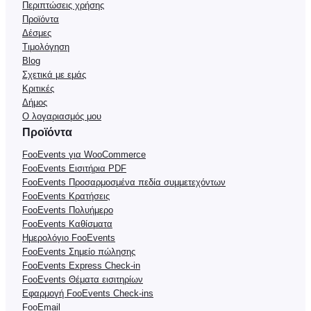
Περιπτώσεις χρήσης
Προϊόντα
Δέσμες
Τιμολόγηση
Blog
Σχετικά με εμάς
Κριτικές
Δήμος
Ο λογαριασμός μου
Προϊόντα
FooEvents για WooCommerce
FooEvents Εισιτήρια PDF
FooEvents Προσαρμοσμένα πεδία συμμετεχόντων
FooEvents Κρατήσεις
FooEvents Πολυήμερο
FooEvents Καθίσματα
Ημερολόγιο FooEvents
FooEvents Σημείο πώλησης
FooEvents Express Check-in
FooEvents Θέματα εισιτηρίων
Εφαρμογή FooEvents Check-ins
FooEmail