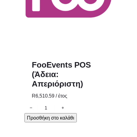
FooEvents POS
(Άδεια:
Απεριόριστη)
R
6,510.59
/ έτος
F
−
+
o
Προσθήκη στο καλάθι
o
E
v