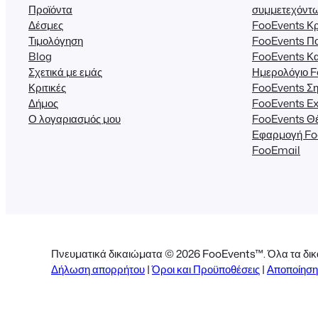
Προϊόντα
συμμετεχόντ
Δέσμες
FooEvents Κρ
Τιμολόγηση
FooEvents Π
Blog
FooEvents Κ
Σχετικά με εμάς
Ημερολόγιο 
Κριτικές
FooEvents Ση
Δήμος
FooEvents Ex
Ο λογαριασμός μου
FooEvents Θέ
Εφαρμογή Fo
FooEmail
Πνευματικά δικαιώματα © 2026 FooEvents™. Όλα τα δικ
Δήλωση απορρήτου
|
Όροι και Προϋποθέσεις
|
Αποποίηση