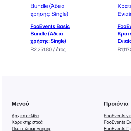
Προσθήκη στο καλάθι
FooEvents Basic
FooE
Bundle (Άδεια
Κρατή
χρήσης: Single)
Ενιαί
R
2,251.80
/ έτος
R
1,117
Μενού
Προϊόντα
Αρχική σελίδα
FooEvents 
Χαρακτηριστικά
FooEvents Ει
Περιπτώσεις χρήσης
FooEvents Π