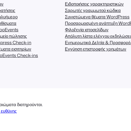
ων
Ειδοποιήσεις χαρακτηριστικών
ατήσεις
Σαρωτές γραμμωτού κώδικα
ολυήμερο
Συνιστώμενα θέματα WordPress
αθίσματα
Προσαρμοσμένη ανάπτυξη Word
FooEvents
Φιλοξενία ιστοσελίδων
μείο πώλησης
Απόλυτη λίστα ελέγχου εκδηλώσ
press Check-in
Ενημερωτικά Δελτία & Προσφορέ
ματα εισιτηρίων
Εγγύηση επιστροφής χρημάτων
oEvents Check-ins
αιώματα διατηρούνται.
 ευθύνης