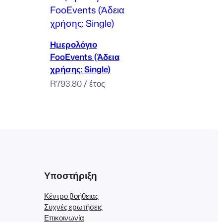
Προσθήκη στο καλάθι
Ημερολόγιο
FooEvents (Άδεια
χρήσης: Single)
R
793.80
/ έτος
Υποστήριξη
Κέντρο βοήθειας
Συχνές ερωτήσεις
Επικοινωνία