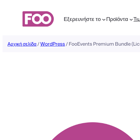
Μετάβαση
στο
Εξερευνήστε το
Προϊόντα
Τι
περιεχόμενο
Αρχική σελίδα
/
WordPress
/ FooEvents Premium Bundle (Lice