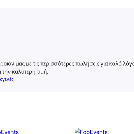
u
m
B
u
n
d
l
e
οϊόν μας με τις περισσότερες πωλήσεις για καλό λόγο
(
την καλύτερη τιμή.
L
ογενές
i
c
e
n
s
e
: