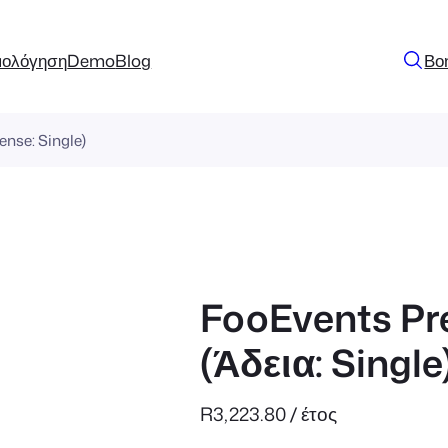
μολόγηση
Demo
Blog
Βο
nse: Single)
FooEvents P
(Άδεια: Single
R
3,223.80
/ έτος