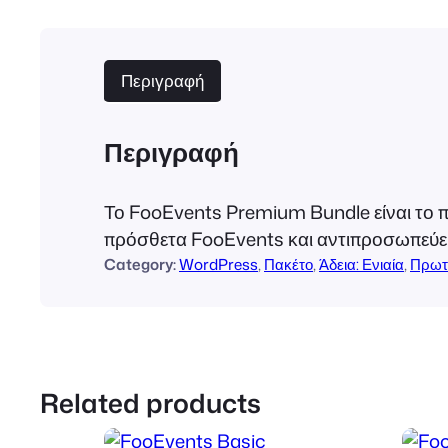
Περιγραφή
Περιγραφή
Το FooEvents Premium Bundle είναι το πρ
πρόσθετα FooEvents και αντιπροσωπεύει 
Category:
WordPress
, 
Πακέτο
, 
Άδεια: Ενιαία
, 
Πρωτ
Related products