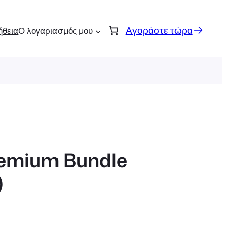
Αγοράστε τώρα
ήθεια
Ο λογαριασμός μου
remium Bundle
)