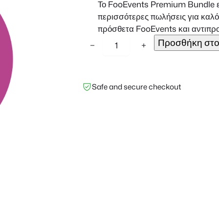
Το FooEvents Premium Bundle είν
περισσότερες πωλήσεις για καλό
πρόσθετα FooEvents και αντιπρο
F
Προσθήκη στο
−
+
o
o
E
Safe and secure checkout
v
e
n
t
s
P
r
e
m
i