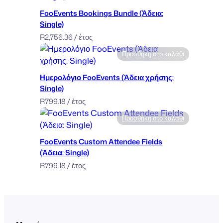
n
FooEvents Bookings Bundle (Άδεια:
s
Single)
e
R
2,756.36
/ έτος
:
Προσθήκη στο καλάθι
M
u
Ημερολόγιο FooEvents (Άδεια χρήσης:
l
Single)
t
R
799.18
/ έτος
i
p
Προσθήκη στο καλάθι
l
FooEvents Custom Attendee Fields
e
(Άδεια: Single)
)
R
799.18
/ έτος
π
ο
σ
ό
τ