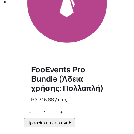
FooEvents Pro
Bundle (Άδεια
χρήσης: Πολλαπλή)
R
3,245.66
/ έτος
F
−
+
o
Προσθήκη στο καλάθι
o
E