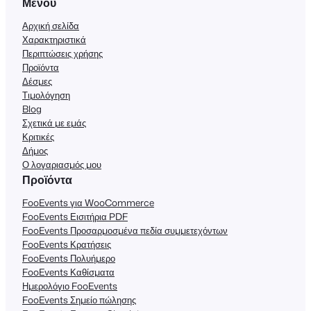
Μενού
η
τ
Αρχική σελίδα
α
Χαρακτηριστικά
Περιπτώσεις χρήσης
Προϊόντα
Δέσμες
Τιμολόγηση
Blog
Σχετικά με εμάς
Κριτικές
Δήμος
Ο λογαριασμός μου
Προϊόντα
FooEvents για WooCommerce
FooEvents Εισιτήρια PDF
FooEvents Προσαρμοσμένα πεδία συμμετεχόντων
FooEvents Κρατήσεις
FooEvents Πολυήμερο
FooEvents Καθίσματα
Ημερολόγιο FooEvents
FooEvents Σημείο πώλησης