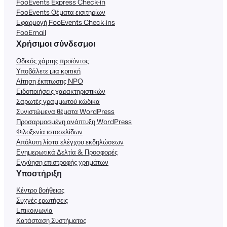
FooEvents Express Check-in
FooEvents Θέματα εισιτηρίων
Εφαρμογή FooEvents Check-ins
FooEmail
Χρήσιμοι σύνδεσμοι
Οδικός χάρτης προϊόντος
Υποβάλετε μια κριτική
Αίτηση έκπτωσης NPO
Ειδοποιήσεις χαρακτηριστικών
Σαρωτές γραμμωτού κώδικα
Συνιστώμενα θέματα WordPress
Προσαρμοσμένη ανάπτυξη WordPress
Φιλοξενία ιστοσελίδων
Απόλυτη λίστα ελέγχου εκδηλώσεων
Ενημερωτικά Δελτία & Προσφορές
Εγγύηση επιστροφής χρημάτων
Υποστήριξη
Κέντρο βοήθειας
Συχνές ερωτήσεις
Επικοινωνία
Κατάσταση Συστήματος