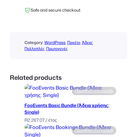
v
Safe and secure checkout
e
n
t
s
P
Category:
WordPress
, 
Πακέτο
, 
Άδεια:
r
Πολλαπλές
, 
Πρωτογενές
o
B
u
Related products
n
d
Προσθήκη στο καλάθι
l
e
FooEvents Basic Bundle (Άδεια χρήσης:
(
Single)
L
R
2,267.07
/ έτος
i
c
Προσθήκη στο καλάθι
e