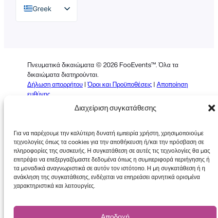
Greek
English
German
Dutch
Πνευματικά δικαιώματα © 2026 FooEvents™. Όλα τα
Spanish
δικαιώματα διατηρούνται.
Δήλωση απορρήτου
|
Όροι και Προϋποθέσεις
|
Αποποίηση
Italian
ευθύνης
Portuguese
Διαχείριση συγκατάθεσης
French
Για να παρέχουμε την καλύτερη δυνατή εμπειρία χρήστη, χρησιμοποιούμε
Polish
τεχνολογίες όπως τα cookies για την αποθήκευση ή/και την πρόσβαση σε
πληροφορίες της συσκευής. Η συγκατάθεση σε αυτές τις τεχνολογίες θα μας
επιτρέψει να επεξεργαζόμαστε δεδομένα όπως η συμπεριφορά περιήγησης ή
τα μοναδικά αναγνωριστικά σε αυτόν τον ιστότοπο. Η μη συγκατάθεση ή η
ανάκληση της συγκατάθεσης, ενδέχεται να επηρεάσει αρνητικά ορισμένα
Faceboo
X
YouT
χαρακτηριστικά και λειτουργίες.
Αποδοχή