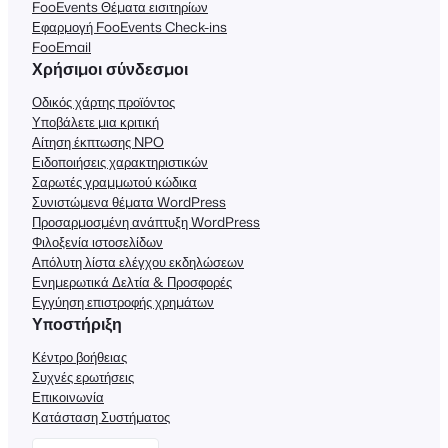
FooEvents Θέματα εισιτηρίων
Εφαρμογή FooEvents Check-ins
FooEmail
Χρήσιμοι σύνδεσμοι
Οδικός χάρτης προϊόντος
Υποβάλετε μια κριτική
Αίτηση έκπτωσης NPO
Ειδοποιήσεις χαρακτηριστικών
Σαρωτές γραμμωτού κώδικα
Συνιστώμενα θέματα WordPress
Προσαρμοσμένη ανάπτυξη WordPress
Φιλοξενία ιστοσελίδων
Απόλυτη λίστα ελέγχου εκδηλώσεων
Ενημερωτικά Δελτία & Προσφορές
Εγγύηση επιστροφής χρημάτων
Υποστήριξη
Κέντρο βοήθειας
Συχνές ερωτήσεις
Επικοινωνία
Κατάσταση Συστήματος