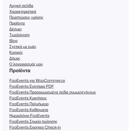
Αρχική σελίδα
Χαρακτηριστικά
Περιπτώσεις χρήσης
Προϊόντα
Δέσμες
Τιμολόγηση
Blog
Σχετικά με εμάς
Κριτικές
Δήμος
Ο λογαριασμός μου
Προϊόντα
FooEvents για WooCommerce
FooEvents Εισιτήρια PDF
FooEvents Προσαρμοσμένα πεδία συμμετεχόντων
FooEvents Κρατήσεις
FooEvents Πολυήμερο
FooEvents Καθίσματα
Ημερολόγιο FooEvents
FooEvents Σημείο πώλησης
FooEvents Express Check-in