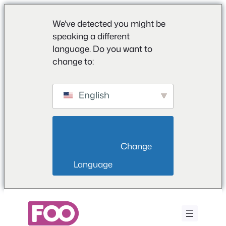
We've detected you might be
speaking a different
language. Do you want to
change to:
English
                        Change 
Language                    
Μετάβαση
στο
περιεχόμενο