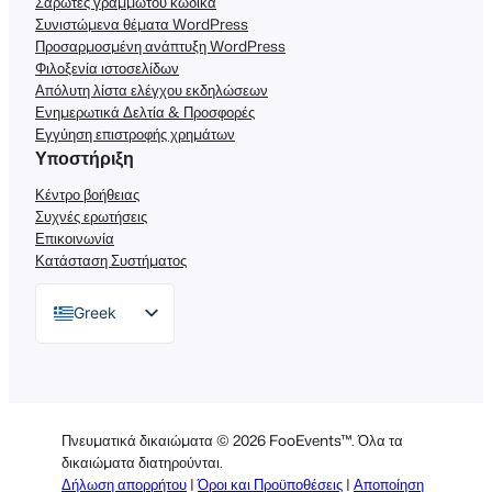
Σαρωτές γραμμωτού κώδικα
Συνιστώμενα θέματα WordPress
Προσαρμοσμένη ανάπτυξη WordPress
Φιλοξενία ιστοσελίδων
Απόλυτη λίστα ελέγχου εκδηλώσεων
Ενημερωτικά Δελτία & Προσφορές
Εγγύηση επιστροφής χρημάτων
Υποστήριξη
Κέντρο βοήθειας
Συχνές ερωτήσεις
Επικοινωνία
Κατάσταση Συστήματος
Greek
English
German
Dutch
Πνευματικά δικαιώματα © 2026 FooEvents™. Όλα τα
Spanish
δικαιώματα διατηρούνται.
Δήλωση απορρήτου
|
Όροι και Προϋποθέσεις
|
Αποποίηση