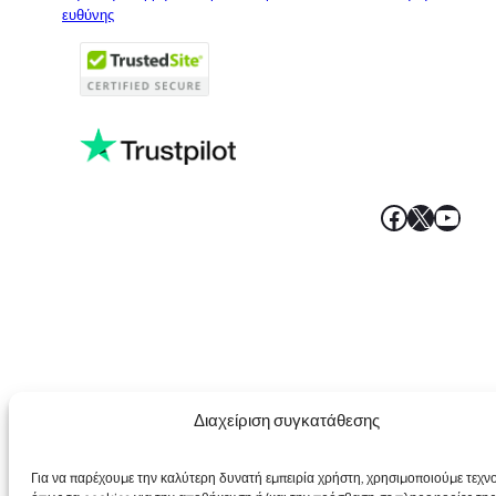
Italian
ευθύνης
Portuguese
French
Polish
Faceboo
X
YouT
Διαχείριση συγκατάθεσης
Για να παρέχουμε την καλύτερη δυνατή εμπειρία χρήστη, χρησιμοποιούμε τεχν