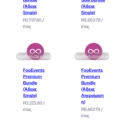
(Άδεια:
(Άδεια:
Single)
Single)
R
2,737.80
/
R
5,653.79
/
έτος
έτος
Προσθήκη στο καλάθι
Προσθήκη στο καλάθι
FooEvents
FooEvents
Premium
Premium
Bundle
Bundle
(Άδεια:
(Άδεια:
Single)
Απεριόριστ
η)
R
3,223.80
/
έτος
R
6,463.79
/
έτος