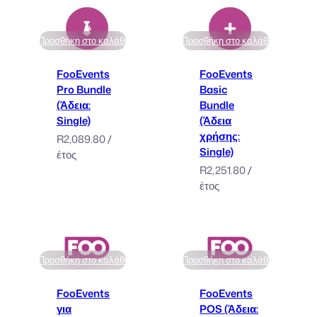
Προσθήκη στο καλάθι
Προσθήκη στο καλάθι
FooEvents
FooEvents
Pro Bundle
Basic
(Άδεια:
Bundle
Single)
(Άδεια
χρήσης:
R
2,089.80
/
Single)
έτος
R
2,251.80
/
έτος
Προσθήκη στο καλάθι
Προσθήκη στο καλάθι
FooEvents
FooEvents
για
POS (Άδεια: