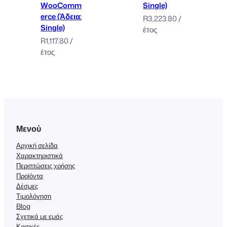
WooComm
Single)
erce (Άδεια:
R
3,223.80
/
Single)
έτος
R
1,117.80
/
έτος
Μενού
Αρχική σελίδα
Χαρακτηριστικά
Περιπτώσεις χρήσης
Προϊόντα
Δέσμες
Τιμολόγηση
Blog
Σχετικά με εμάς
Κριτικές