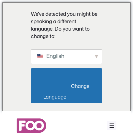
We've detected you might be
speaking a different
language. Do you want to
change to:
English
                        Change 
Language                    
Μετάβαση
στο
περιεχόμενο