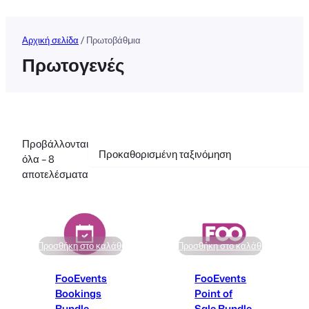
Αρχική σελίδα
/ Πρωτοβάθμια
Πρωτογενές
Προβάλλονται
όλα – 8
αποτελέσματα
Προσθήκη στο καλάθι
Προσθήκη στο καλάθι
FooEvents
FooEvents
Bookings
Point of
Bundle
Sale Bundle