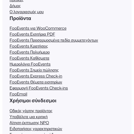
Δήμος
Ο λογαριασμός μου
Προϊόντα
FooEvents για WooCommerce
FooEvents Εισιτήρια PDF
FooEvents Προσαρμοσμένα πεδία συμμετεχόντων
FooEvents Κρατήσεις
FooEvents Πολυήμερο
FooEvents Καθίσματα
Ημερολόγιο FooEvents
FooEvents Σημείο πώλησης
FooEvents Express Check-in
FooEvents Θέματα εισιτηρίων
Εφαρμογή FooEvents Check-ins
FooEmail
Χρήσιμοι σύνδεσμοι
Οδικός χάρτης προϊόντος
Υποβάλετε μια κριτική
Αίτηση έκπτωσης NPO
Ειδοποιήσεις χαρακτηριστικών