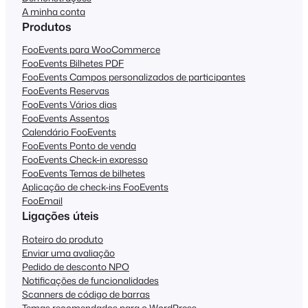
A minha conta
Produtos
FooEvents para WooCommerce
FooEvents Bilhetes PDF
FooEvents Campos personalizados de participantes
FooEvents Reservas
FooEvents Vários dias
FooEvents Assentos
Calendário FooEvents
FooEvents Ponto de venda
FooEvents Check-in expresso
FooEvents Temas de bilhetes
Aplicação de check-ins FooEvents
FooEmail
Ligações úteis
Roteiro do produto
Enviar uma avaliação
Pedido de desconto NPO
Notificações de funcionalidades
Scanners de código de barras
Temas recomendados para o WordPress