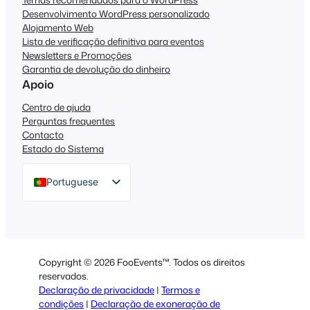
Desenvolvimento WordPress personalizado
Alojamento Web
Lista de verificação definitiva para eventos
Newsletters e Promoções
Garantia de devolução do dinheiro
Apoio
Centro de ajuda
Perguntas frequentes
Contacto
Estado do Sistema
Portuguese
English
German
Dutch
Copyright © 2026 FooEvents™. Todos os direitos
Spanish
reservados.
Declaração de privacidade
|
Termos e
Italian
condições
|
Declaração de exoneração de