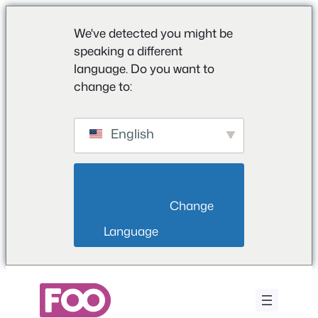
We've detected you might be
speaking a different
language. Do you want to
change to:
English
                        Change 
Language                    
Saltar
para
o