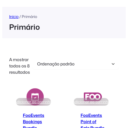
conteúdo
Início
/ Primário
Primário
A mostrar
todos os 8
resultados
Adicionar ao carrinho
Adicionar ao carrinho
FooEvents
FooEvents
Bookings
Point of
Bundle
Sale Bundle