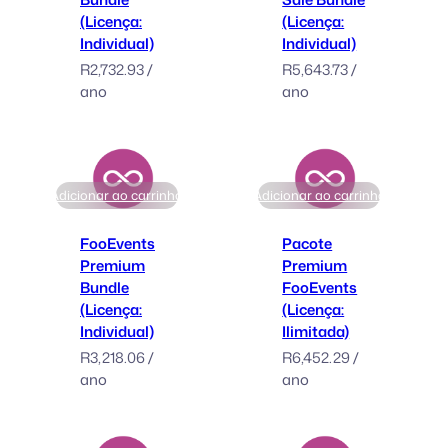
(Licença:
(Licença:
Individual)
Individual)
R
2,732.93
/
R
5,643.73
/
ano
ano
Adicionar ao carrinho
Adicionar ao carrinho
FooEvents
Pacote
Premium
Premium
Bundle
FooEvents
(Licença:
(Licença:
Individual)
Ilimitada)
R
3,218.06
/
R
6,452.29
/
ano
ano