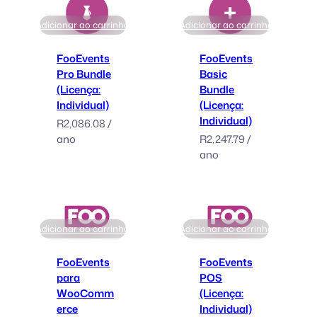
Adicionar ao carrinho
Adicionar ao carrinho
FooEvents
FooEvents
Pro Bundle
Basic
(Licença:
Bundle
Individual)
(Licença:
Individual)
R
2,086.08
/
ano
R
2,247.79
/
ano
Adicionar ao carrinho
Adicionar ao carrinho
FooEvents
FooEvents
para
POS
WooComm
(Licença:
erce
Individual)