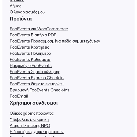
Δήμος
Ο λογαριασμός μου
Προϊόντα
FooEvents για WooCommerce
FooEvents Εισιτήρια PDF
FooEvents Προσαρμοσμένα πεδία συμμετεχόντων
FooEvents Κρατήσεις
FooEvents Πολυήμερο
FooEvents Καθίσματα
Ημερολόγιο FooEvents
FooEvents Σημείο πώλησης
FooEvents Express Check-in
FooEvents Θέματα εισιτηρίων
Εφαρμογή FooEvents Check-ins
FooEmail
Χρήσιμοι σύνδεσμοι
Οδικός χάρτης προϊόντος
Υποβάλετε μια κριτική
Αίτηση έκπτωσης NPO
Ειδοποιήσεις χαρακτηριστικών