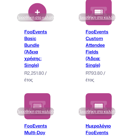
Προσθήκη στο καλάθι
Προσθήκη στο καλάθι
FooEvents
FooEvents
Basic
Custom
Bundle
Attendee
(Άδεια
Fields
χρήσης:
(Άδεια:
Single)
Single)
R
2,251.80
/
R
793.80
/
έτος
έτος
Προσθήκη στο καλάθι
Προσθήκη στο καλάθι
FooEvents
Ημερολόγιο
Multi-Day
FooEvents