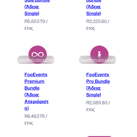
(Άδεια:
(Άδεια:
Single)
Single)
R
5,653.79
/
R
3,223.80
/
έτος
έτος
Προσθήκη στο καλάθι
Προσθήκη στο καλάθι
FooEvents
FooEvents
Premium
Pro Bundle
Bundle
(Άδεια:
(Άδεια:
Single)
Απεριόριστ
R
2,089.80
/
η)
έτος
R
6,463.79
/
έτος