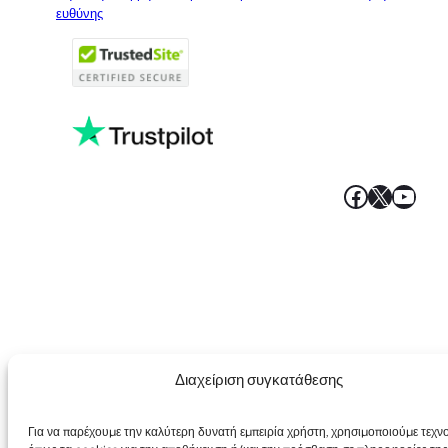
Italian
ευθύνης
Portuguese
French
Polish
Faceboo
X
YouT
Διαχείριση συγκατάθεσης
Για να παρέχουμε την καλύτερη δυνατή εμπειρία χρήστη, χρησιμοποιούμε τεχν