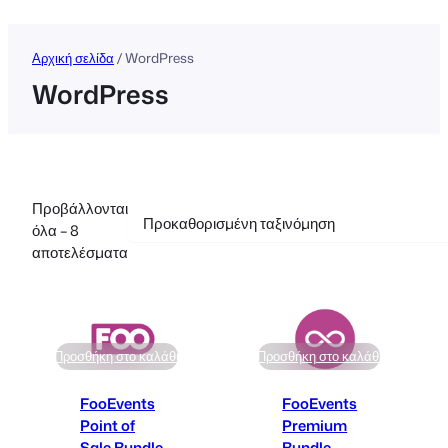
Αρχική σελίδα
/ WordPress
WordPress
Προβάλλονται
όλα – 8
αποτελέσματα
Προσθήκη στο καλάθι
Προσθήκη στο καλάθι
FooEvents
FooEvents
Point of
Premium
Sale Bundle
Bundle