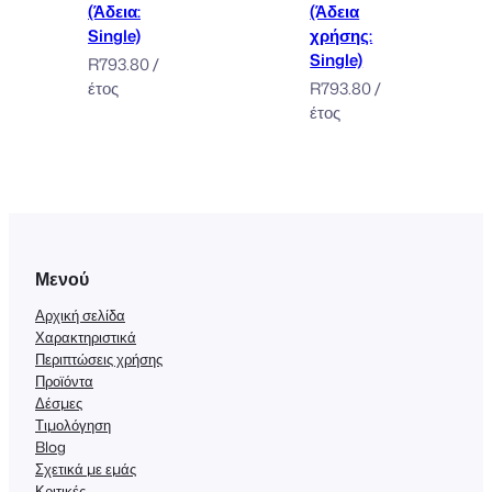
(Άδεια:
(Άδεια
Single)
χρήσης:
Single)
R
793.80
/
έτος
R
793.80
/
έτος
Μενού
Αρχική σελίδα
Χαρακτηριστικά
Περιπτώσεις χρήσης
Προϊόντα
Δέσμες
Τιμολόγηση
Blog
Σχετικά με εμάς
Κριτικές