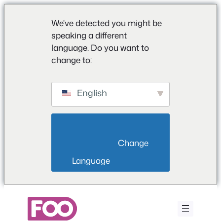
We've detected you might be
speaking a different
language. Do you want to
change to:
English
                        Change 
Language                    
Μετάβαση
στο
περιεχόμενο