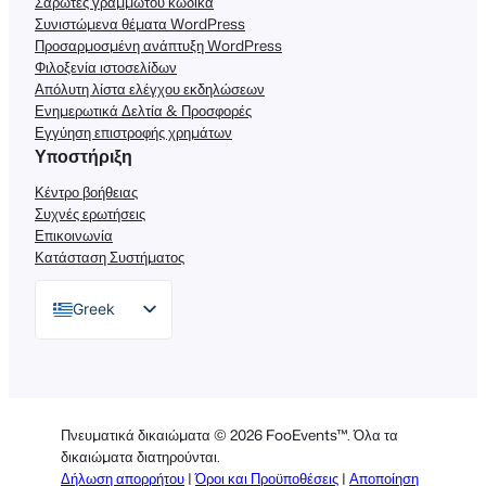
Σαρωτές γραμμωτού κώδικα
Συνιστώμενα θέματα WordPress
Προσαρμοσμένη ανάπτυξη WordPress
Φιλοξενία ιστοσελίδων
Απόλυτη λίστα ελέγχου εκδηλώσεων
Ενημερωτικά Δελτία & Προσφορές
Εγγύηση επιστροφής χρημάτων
Υποστήριξη
Κέντρο βοήθειας
Συχνές ερωτήσεις
Επικοινωνία
Κατάσταση Συστήματος
Greek
English
German
Dutch
Πνευματικά δικαιώματα © 2026 FooEvents™. Όλα τα
Spanish
δικαιώματα διατηρούνται.
Δήλωση απορρήτου
|
Όροι και Προϋποθέσεις
|
Αποποίηση