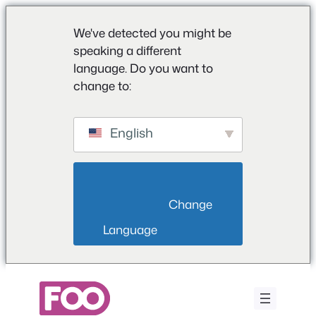
We've detected you might be
speaking a different
language. Do you want to
change to:
English
                        Change 
Language                    
Saltar
al
contenido