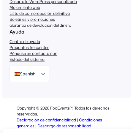
Desarrollo WordPress personalizado
Alojamiento web
Lista de comprobación definitiva
Boletines y promociones
Garantía de devolución del dinero
Ayuda
Centro de ayuda
Preguntas frecuentes
Póngase en contacto con
Estado del sistema
Spanish
English
German
Dutch
Copyright © 2026 FooEvents™. Todos los derechos
Italian
reservados.
Declaración de confidencialidad
|
Condiciones
Portuguese
generales
|
Descargo de responsabilidad
French