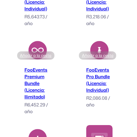
(Licencia:
(Licencia:
Individual)
Individual)
R
5,643.73
/
R
3,218.06
/
año
año
Añadir a la cesta
Añadir a la cesta
FooEvents
FooEvents
Premium
Pro Bundle
Bundle
(Licencia:
(Licencia:
Individual)
Ilimitada)
R
2,086.08
/
R
6,452.29
/
año
año