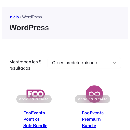
Inicio
/ WordPress
WordPress
Mostrando los 8
resultados
Añadir a la cesta
Añadir a la cesta
FooEvents
FooEvents
Point of
Premium
Sale Bundle
Bundle