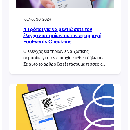
Ιούλιος 30, 2024
4 Τρόποι για να βελτιώσετε τον
έλεγχο εισιτηρίων με την εφαρμογή
FooEvents Check-ins
Ο έλεγχος εισιτηρίων είναι ζωτικής
σημασίας για την επιτυχία κάθε εκδήλωσης.
Σε αυτό το άρθρο θα εξετάσουμε τέσσερις
τρόπους βελτίωσης των check-ins των
συμμετεχόντων με τη χρήση της εφαρμογής
FooEvents Check-ins. Η εφαρμογή
FooEvents Check-ins προσφέρει διάφορες
λειτουργίες που έχουν σχεδιαστεί για να
βελτιώσουν σημαντικά τη διαδικασία
ελέγχου εισιτηρίων. Κάνοντας αυτές τις
απλές προσαρμογές στην