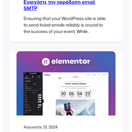
Ενισχύστε την παράδοση email:
SMTP
Ensuring that your WordPress site is able
to send ticket emails reliably is crucial to
the success of your event. While
WordPress’s default email sending
method is convenient, it comes with
limitations that can affect the reliability of
email delivery. In this article, we’ll explore
these limitations, discuss how FooEvents
manages ticket emails, and provide…
Αύγουστος 13, 2024