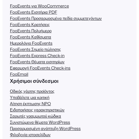
FooEvents για WooCommerce
FooEvents Εισιτήρια PDF
FooEvents Προσαρμοσμένα πεδία συμμετεχόντων
FooEvents Κρατήσεις
FooEvents Πολυήμερο
FooEvents Καθίσματα
Ημερολόγιο FooEvents
FooEvents Σημείο πώλησης
FooEvents Express Check-in
FooEvents Θέματα εισιτηρίων
Εφαρμογή FooEvents Check-ins
FooEmail
Χρήσιμοι σύνδεσμοι
Οδικός χάρτης προϊόντος
Υποβάλετε μια κριτική
Αίτηση έκπτωσης NPO
Ειδοποιήσεις χαρακτηριστικών
Σαρωτές γραμμωτού κώδικα
Συνιστώμενα θέματα WordPress
Προσαρμοσμένη ανάπτυξη WordPress
Φιλοξενία ιστοσελίδων