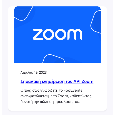
εμφανίζουν πολλαπλά γεγονότα που
εμφανίζονται σε διάφορες καρτέλες
χρησιμοποιώντας διαφορετικούς τρόπους
εμφάνισης. Βήμα 1: Εγκαταστήστε τα
πρόσθετα Elementor και FooEvents
Calendar Πρώτα θα πρέπει να βεβαιωθείτε
ότι έχετε εγκαταστήσει το πρόσθετο
Elementor. Το
Απρίλιος 19, 2023
Σημαντική ενημέρωση του API Zoom
Όπως ίσως γνωρίζετε, το FooEvents
ενσωματώνεται με το Zoom, καθιστώντας
δυνατή την πώληση πρόσβασης σε
συνεδριάσεις και διαδικτυακά σεμινάρια
Zoom. Το FooEvents το κάνει αυτό με