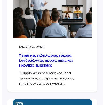
φιλοξενία, τους κατάλληλους κανόνες
προσωρινής αποθήκευσης και τη σωστή
διαμόρφωση του FooEvents, μπορείτε να
διαχειριστείτε τις εορταστικές αιχμές
επισκεψιμότητας, να διασφαλίσετε την
απόδοση και να εξασφαλίσετε την ομαλή
ροή των εγγραφών. Εισαγωγή
Χριστουγεννιάτικες αγορές, φωτογραφίες
με τον Άγιο Βασίλη […]
12 Νοεμβρίου 2025
Υβριδικές εκδηλώσεις εύκολα:
Συνδυάζοντας προσωπικές και
εικονικές εμπειρίες
Οι υβριδικές εκδηλώσεις -εν μέρει
προσωπικές, εν μέρει εικονικές- σας
επιτρέπουν να προσεγγίσετε
περισσότερους ανθρώπους χωρίς να
διπλασιάσετε τον φόρτο εργασίας σας. Με
το FooEvents και το WooCommerce,
μπορείτε να πουλάτε εισιτήρια, να κάνετε