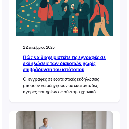
2 Δεκεμβρίου 2025
Πώς να διαχειριστείτε τις εγγραφές σε
εκδηλώσεις των διακοπών χωρίς
επιβράδυνση του ιστότοπου
Οι εγγραφές σε εορταστικές εκδηλώσεις
μπορούν να οδηγήσουν σε εκατοντάδες
αγορές εισιτηρίων σε σύντομο χρονικό
διάστημα. Αν το κατάστημά σας στο
WooCommerce δεν είναι προετοιμασμένο,
μπορεί να προκύψουν προβλήματα όπως
αργές σελίδες και αποτυχημένες
ολοκληρώσεις αγοράς. Με τη σωστή