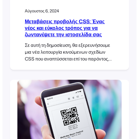
Αύγουστος 6, 2024
Μεταβάσεις προβολής CSS: Ένας
νέος και εύκολος τρόπος για να
ζωντανέψετε την ιστοσελίδα σας
Σε αυτή τη δημοσίευση, θα εξερευνήσουμε
μια νέα λειτουργία κινούμενων σχεδίων
CSS που αναπτύσσεται επί του παρόντος,
γνωστή ως CSS View Transitions. Θα
ρίξουμε μια ματιά στο πώς οι CSS View
Transitions καθιστούν εύκολη την
προσθήκη ομαλών, ελκυστικών
κινούμενων εικόνων σε κάθε ιστότοπο
WordPress ή WooCommerce. Την
περασμένη εβδομάδα, παρακολουθήσαμε
το WordCamp Cape Town 2023