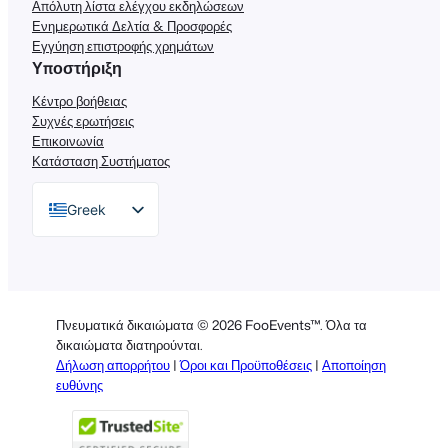
Απόλυτη λίστα ελέγχου εκδηλώσεων
Ενημερωτικά Δελτία & Προσφορές
Εγγύηση επιστροφής χρημάτων
Υποστήριξη
Κέντρο βοήθειας
Συχνές ερωτήσεις
Επικοινωνία
Κατάσταση Συστήματος
Greek
English
German
Dutch
Πνευματικά δικαιώματα © 2026 FooEvents™. Όλα τα
Spanish
δικαιώματα διατηρούνται.
Δήλωση απορρήτου
|
Όροι και Προϋποθέσεις
|
Αποποίηση
Italian
ευθύνης
Portuguese
French