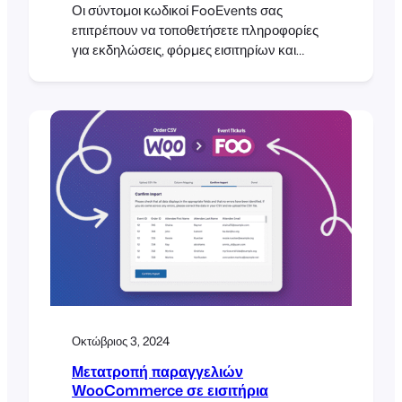
Οι σύντομοι κωδικοί FooEvents σας
επιτρέπουν να τοποθετήσετε πληροφορίες
για εκδηλώσεις, φόρμες εισιτηρίων και
ημερολόγια οπουδήποτε στον ιστότοπό σας
WordPress χωρίς προσαρμοσμένη
κωδικοποίηση. Είναι ευέλικτοι, φιλικοί προς
τους αρχάριους και σας δίνουν τον έλεγχο
του τρόπου εμφάνισης του περιεχομένου
των εκδηλώσεων. Αυτός ο οδηγός σας
ενημερώνει για τους κύριους σύντομους
κωδικούς, πότε να τους χρησιμοποιείτε και
πού μπορείτε να βρείτε επιπλέον βοήθεια.
Εισαγωγή Εάν έχετε ξοδέψει χρόνο
Οκτώβριος 3, 2024
Μετατροπή παραγγελιών
WooCommerce σε εισιτήρια