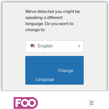
We've detected you might be
speaking a different
language. Do you want to
change to:
English
                        Change 
Language                    
Μετάβαση
στο
περιεχόμενο