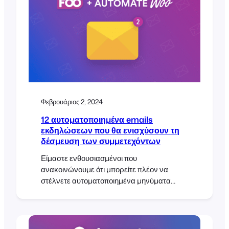
Φεβρουάριος 2, 2024
12 αυτοματοποιημένα emails
εκδηλώσεων που θα ενισχύσουν τη
δέσμευση των συμμετεχόντων
Είμαστε ενθουσιασμένοι που
ανακοινώνουμε ότι μπορείτε πλέον να
στέλνετε αυτοματοποιημένα μηνύματα
ηλεκτρονικού ταχυδρομείου και SMS με
βάση προσαρμοσμένα εναύσματα για μια
εκδήλωση ή κράτηση χρησιμοποιώντας την
επέκταση AutomateWoo. Η