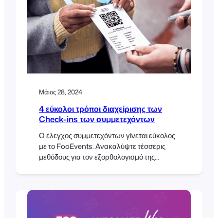
Μάιος 28, 2024
4 εύκολοι τρόποι διαχείρισης των
Check-ins των συμμετεχόντων
Ο έλεγχος συμμετεχόντων γίνεται εύκολος
με το FooEvents. Ανακαλύψτε τέσσερις
μεθόδους για τον εξορθολογισμό της
διαδικασίας check-in στην εκδήλωσή σας,
από εφαρμογές για κινητά έως την
ενσωμάτωση του POS.