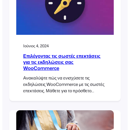
μέσα κοινωνικής δικτύωσης.
Ιούνιος 4, 2024
Επιλέγοντας τις σωστές επεκτάσεις
για τις εκδηλώσεις σας
WooCommerce
Ανακαλύψτε πώς να ενισχύσετε τις
εκδηλώσεις WooCommerce με τις σωστές
επεκτάσεις. Μάθετε για το πρόσθετο
FooEvents for WooCommerce και τις
επεκτάσεις FooEvents που μπορούν να
βελτιώσουν τη διαχείριση εκδηλώσεων, τις
πωλήσεις εισιτηρίων και το check-in των
συμμετεχόντων για όλες τις εκδηλώσεις
σας.