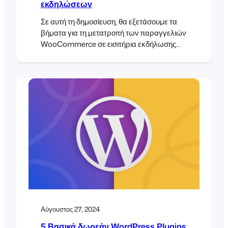
εκδηλώσεων
Σε αυτή τη δημοσίευση, θα εξετάσουμε τα
βήματα για τη μετατροπή των παραγγελιών
WooCommerce σε εισιτήρια εκδήλωσης
που μπορούν να σαρωθούν και να
διαχειριστούν χρησιμοποιώντας το
FooEvents. Θα σας δείξουμε πώς να
εξάγετε τις παραγγελίες σας, να τις
μορφοποιήσετε ως CSV και να τις εισάγετε
στο FooEvents για να δημιουργήσετε
εισιτήρια που συνδέονται με τις αρχικές
παραγγελίες. Ας ξεκινήσουμε!
Αύγουστος 27, 2024
5 Βασικά δωρεάν WordPress Plugins