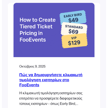
κάνετε check in στους συμμετέχοντες την
ημέρα της εκδήλωσης. Αυτός ο οδηγός
παρουσιάζει τα βήματα εγκατάστασης,
συμβουλές τοποθέτησης σελίδων, επιλογές
επαναλαμβανόμενων συνεδριών και
ελέγχους επικύρωσης πριν από την έναρξη.
Εισαγωγή Τα εργαστήρια συνήθως
διεξάγονται σε στενά χρονοδιαγράμματα.
Χρειάζεστε σαφή χρονοδιαγράμματα,
απλές εγγραφές και ακριβή
Οκτώβριος 9, 2025
Πώς να δημιουργήσετε κλιμακωτή
τιμολόγηση εισιτηρίων στο
FooEvents
Η κλιμακωτή τιμολόγηση εισιτηρίων σας
επιτρέπει να προσφέρετε διαφορετικούς
τύπους εισιτηρίων - όπως Early Bird,