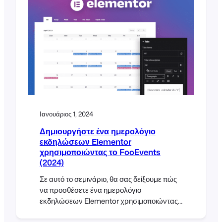
αποτελεσματική επικοινωνία είναι το κλειδί
για την επιτυχία οποιουδήποτε συστήματος
εκδηλώσεων ή κρατήσεων. Τα
αυτοματοποιημένα μηνύματα ηλεκτρονικού
ταχυδρομείου και SMS βελτιώνουν την
εμπειρία των συμμετεχόντων παρέχοντας
έγκαιρες υπενθυμίσεις, σημαντικά [...]
Ιανουάριος 1, 2024
Δημιουργήστε ένα ημερολόγιο
εκδηλώσεων Elementor
χρησιμοποιώντας το FooEvents
(2024)
Σε αυτό το σεμινάριο, θα σας δείξουμε πώς
να προσθέσετε ένα ημερολόγιο
εκδηλώσεων Elementor χρησιμοποιώντας
το FooEvents στο 2024. Τα ημερολόγια θα