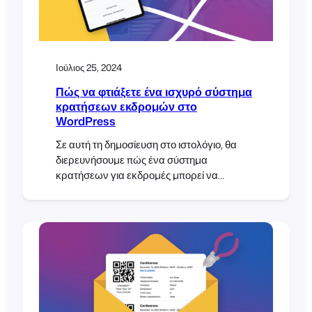
Ιούλιος 25, 2024
Πώς να φτιάξετε ένα ισχυρό σύστημα
κρατήσεων εκδρομών στο
WordPress
Σε αυτή τη δημοσίευση στο ιστολόγιο, θα
διερευνήσουμε πώς ένα σύστημα
κρατήσεων για εκδρομές μπορεί να
απλοποιήσει τόσο τις online όσο και τις
προσωπικές κρατήσεις και να γίνει ένα
ανεκτίμητο εργαλείο για την
αποτελεσματική διαχείριση των κρατήσεων
και των συμμετεχόντων σας. Πρόσφατα
είχα τη χαρά να συμμετάσχω στο
WordCamp Europe 2024 στο Τορίνο της
Ιταλίας. Το συνέδριο ήταν μια σπουδαία