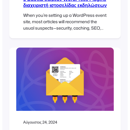
διαχειριστή ιστοσελίδας εκδηλώσεων
When you’re setting up a WordPress event
site, most articles will recommend the
usual suspects—security, caching, SEO,
forms, multilingual, and content plugins.
And while those are essential, they often
overlook backend tools that can make or
break your site’s performance, especially if
you’re running a WooCommerce store
and using FooEvents to sell tickets. In
this…
Αύγουστος 24, 2024