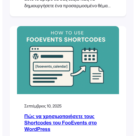
δημιουργήσετε ένα προσαρμοσμένο θέμα
αποκριάτικου εισιτηρίου και να το κάνετε
δικό μας. Τροποποιώντας ένα απλό
πρότυπο και το CSS, θα μετατρέψουμε το
Pavilion Ticket Theme σε ένα τρομακτικό,
εμπνευσμένο από τις Απόκριες σχέδιο που
είναι ιδανικό για την επόμενη αποκριάτικη
εκδήλωσή σας. A
Σεπτέμβριος 10, 2025
Πώς να χρησιμοποιήσετε τους
Shortcodes του FooEvents στο
WordPress