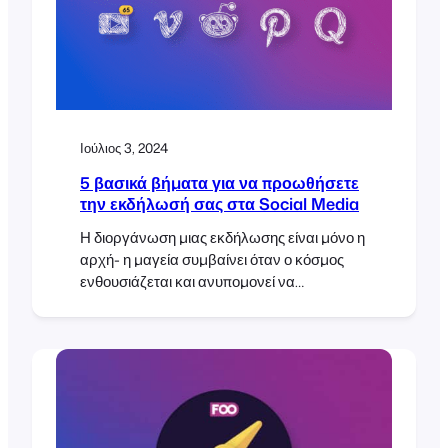
εισιτηρίων που δημιουργήθηκε
Ιούλιος 3, 2024
5 βασικά βήματα για να προωθήσετε
την εκδήλωσή σας στα Social Media
Η διοργάνωση μιας εκδήλωσης είναι μόνο η
αρχή- η μαγεία συμβαίνει όταν ο κόσμος
ενθουσιάζεται και ανυπομονεί να
συμμετάσχει. Τα μέσα κοινωνικής
δικτύωσης είναι ο καλύτερος φίλος σας για
να προωθήσετε την εκδήλωσή σας
δημιουργώντας θόρυβο και προσμονή.
Ακολουθεί ένας οδηγός βήμα προς βήμα
που θα σας βοηθήσει να δημιουργήσετε
hype για την επόμενη εκδήλωσή σας στα