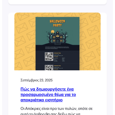
Standard και VIP - χωρίς πρόσθετα
πρόσθετα. Με το FooEvents και το
WooCommerce, μπορείτε να
δημιουργήσετε βαθμίδες ως παραλλαγές
προϊόντων, να ορίσετε τιμές και αποθέματα
ανά βαθμίδα και να συλλέγετε τα στοιχεία
των συμμετεχόντων ανά εισιτήριο. Αυτή η
δημοσίευση σας δείχνει πώς να το
ρυθμίσετε και να το επικυρώσετε από την
αρχή μέχρι το τέλος. [...]
Σεπτέμβριος 23, 2025
Πώς να δημιουργήσετε ένα
προσαρμοσμένο θέμα για το
αποκριάτικο εισιτήριο
Οι Απόκριες είναι προ των πυλών, οπότε σε
αυτό το άρθρο θα σας δείξω πώς να