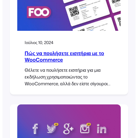
Ιούλιος 10, 2024
Πώς να πουλήσετε εισιτήρια με το
WooCommerce
Θέλετε να πουλήσετε εισιτήρια για μια
εκδήλωση χρησιμοποιώντας το
WooCommerce, αλλά δεν είστε σίγουροι
από πού να ξεκινήσετε; Σε αυτόν τον οδηγό,
θα σας δείξουμε πώς να δημιουργήσετε ένα
σύστημα πώλησης εισιτηρίων
WooCommerce χρησιμοποιώντας το
FooEvents και γιατί είναι η τέλεια λύση για
εκδηλώσεις και εισιτήρια για την επόμενη
εκδήλωσή σας. Το FooEvents είναι ένα
σύστημα εκδηλώσεων και έκδοσης