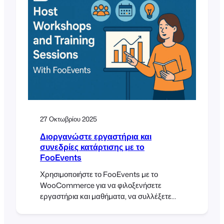
check in στους επισκέπτες και να
φιλοξενείτε ζωντανές συνεδρίες online ή σε
φυσικό χώρο, χρησιμοποιώντας ένα
κεντρικό σύστημα διαχείρισης εκδηλώσεων.
Αυτή η δημοσίευση καλύπτει τον τρόπο
δημιουργίας και διαχείρισης υβριδικών
εκδηλώσεων που να μοιάζουν συνεκτικές
και [...]
27 Οκτωβρίου 2025
Διοργανώστε εργαστήρια και
συνεδρίες κατάρτισης με το
FooEvents
Χρησιμοποιήστε το FooEvents με το
WooCommerce για να φιλοξενήσετε
εργαστήρια και μαθήματα, να συλλέξετε
στοιχεία συμμετεχόντων, να διαχειριστείτε
εκδηλώσεις με πολλές ημερομηνίες και να