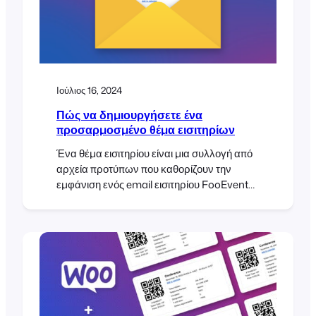
εμπειρία, και απόλαυσα τη σύνδεση με [...]
Ιούλιος 16, 2024
Πώς να δημιουργήσετε ένα
προσαρμοσμένο θέμα εισιτηρίων
Ένα θέμα εισιτηρίου είναι μια συλλογή από
αρχεία προτύπων που καθορίζουν την
εμφάνιση ενός email εισιτηρίου FooEvents.
Σε αυτόν τον οδηγό, θα σας δείξουμε πώς να
δημιουργήσετε το δικό σας προσαρμοσμένο
θέμα εισιτηρίων και να εφαρμόσετε το
μοναδικό σας σχεδιασμό. Ας ξεκινήσουμε!
Εάν σχεδιάζετε μια εκδήλωση και
χρησιμοποιείτε το FooEvents, πιθανώς είστε
ήδη εξοικειωμένοι με το FooEvents [...]