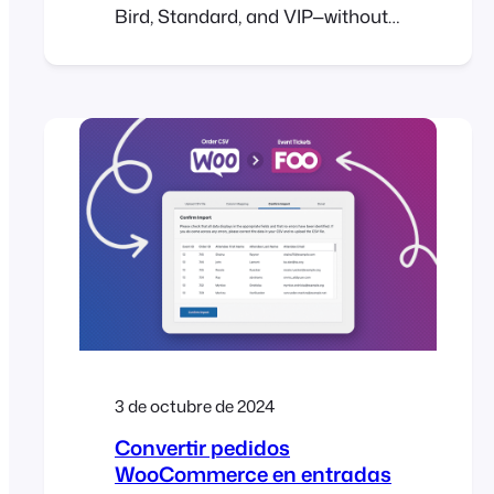
Bird, Standard, and VIP—without
additional plugins. With
FooEvents and WooCommerce,
you can build tiers as product
variations, set prices and stock
per tier, and collect attendee
details per ticket. This post
shows you how to set it up and
validate it from start to finish….
3 de octubre de 2024
Convertir pedidos
WooCommerce en entradas