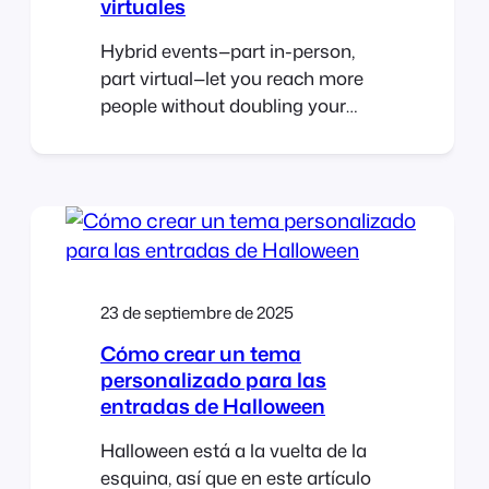
virtuales
Hybrid events—part in-person,
part virtual—let you reach more
people without doubling your
workload. With FooEvents and
WooCommerce, you can sell
tickets, check in guests, and host
live sessions online or at a
physical venue using one central
event management system. This
post covers how to set up and
23 de septiembre de 2025
manage hybrid events that feel
cohesive and…
Cómo crear un tema
personalizado para las
entradas de Halloween
Halloween está a la vuelta de la
esquina, así que en este artículo