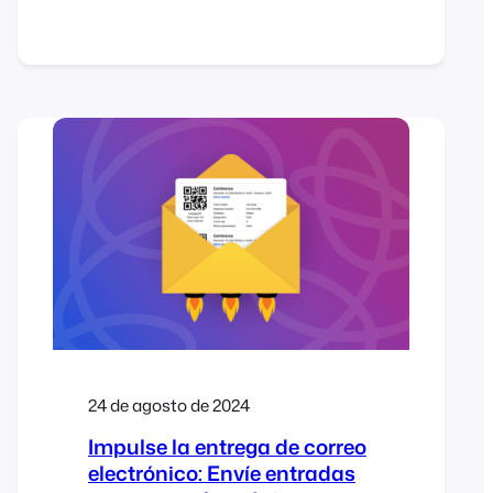
in your WordPress site without
custom coding. They’re flexible,
beginner-friendly, and give you
control over how event content
shows up. This guide walks you
through the main shortcodes,
when to use them, and where to
find extra help. Introduction If
you’ve spent time…
24 de agosto de 2024
Impulse la entrega de correo
electrónico: Envíe entradas