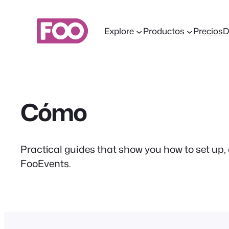
Saltar
al
Explore
Productos
Precios
contenido
Cómo
Practical guides that show you how to set up,
FooEvents.