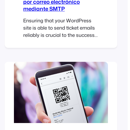
por correo electrónico
mediante SMTP
Ensuring that your WordPress
site is able to send ticket emails
reliably is crucial to the success
of your event. While WordPress’s
default email sending method is
convenient, it comes with
limitations that can affect the
reliability of email delivery. In this
article, we’ll explore these
limitations, discuss how
FooEvents manages ticket
emails, and provide…