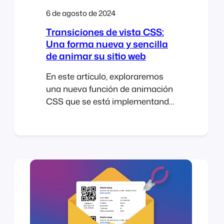
6 de agosto de 2024
Transiciones de vista CSS:
Una forma nueva y sencilla
de animar su sitio web
En este artículo, exploraremos
una nueva función de animación
CSS que se está implementando
actualmente, conocida como
CSS View Transitions. Veremos
cómo las transiciones de vista
CSS facilitan la adición de
animaciones suaves y atractivas
a cualquier sitio WordPress o
WooCommerce. La semana
pasada, asistimos a WordCamp
Cape Town 2023 en Sudáfrica. El