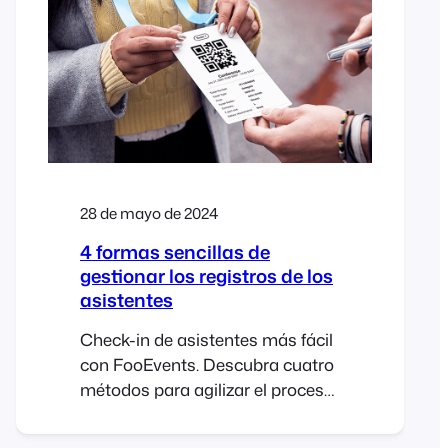
FooEvents is an event and
ticketing system built…
28 de mayo de 2024
4 formas sencillas de
gestionar los registros de los
asistentes
Check-in de asistentes más fácil
con FooEvents. Descubra cuatro
métodos para agilizar el proceso
de registro de su evento, desde
aplicaciones móviles hasta la