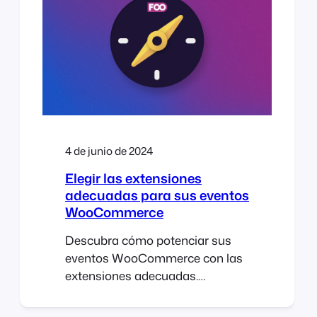
utilizas FooEvents,
probablemente ya estés
familiarizado con [...]
4 de junio de 2024
Elegir las extensiones
adecuadas para sus eventos
WooCommerce
Descubra cómo potenciar sus
eventos WooCommerce con las
extensiones adecuadas.
Descubre cómo el plugin
FooEvents para WooCommerce