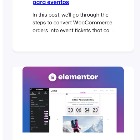
para eventos
In this post, we’ll go through the
steps to convert WooCommerce
orders into event tickets that can
be scanned and managed using
FooEvents. We’ll show you how to
export your orders, format them
as a CSV, and import them into
FooEvents to generate tickets
linked to the original orders. Let’s
get started! So, you created…