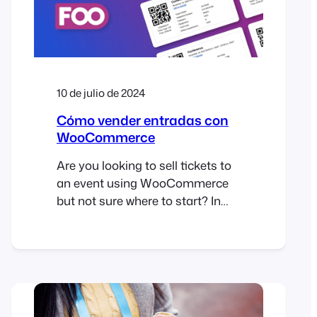
you can ensure…
10 de julio de 2024
Cómo vender entradas con
WooCommerce
Are you looking to sell tickets to
an event using WooCommerce
but not sure where to start? In
this guide, we will show you how
to set up a WooCommerce
ticketing system using
FooEvents and why it’s the
perfect event and ticketing
solution for your next event.