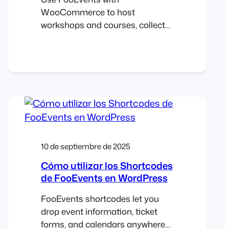
WooCommerce to host
workshops and courses, collect
attendee details, manage multi-
date events, and check in
attendees on the day of the
event. This guide shows setup
steps, page placement tips,
recurring-session options, and
validation checks before launch.
Introduction Workshops usually
run on tight timelines. You need
10 de septiembre de 2025
clear schedules, simple sign-ups,
Cómo utilizar los Shortcodes
and accurate…
de FooEvents en WordPress
FooEvents shortcodes let you
drop event information, ticket
forms, and calendars anywhere