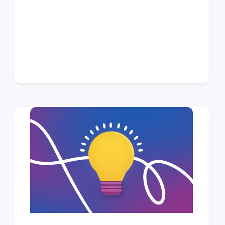
suspects—security, caching, SEO,
forms, multilingual, and content
plugins. And while those are
essential, they often overlook
backend tools that can make or
break your site’s performance,
especially if you’re running a
WooCommerce store and using
FooEvents to sell tickets. In this…