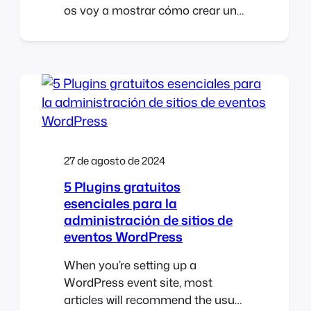
os voy a mostrar cómo crear un
Tema de Entradas de Halloween
personalizado y hacerlo nuestro.
Modificando una sencilla plantilla
y CSS, transformaremos el Tema
de Entradas del Pabellón en un
espeluznante diseño inspirado en
Halloween, perfecto para tu
próximo evento de Halloween. A
27 de agosto de 2024
5 Plugins gratuitos
esenciales para la
administración de sitios de
eventos WordPress
When you’re setting up a
WordPress event site, most
articles will recommend the usual