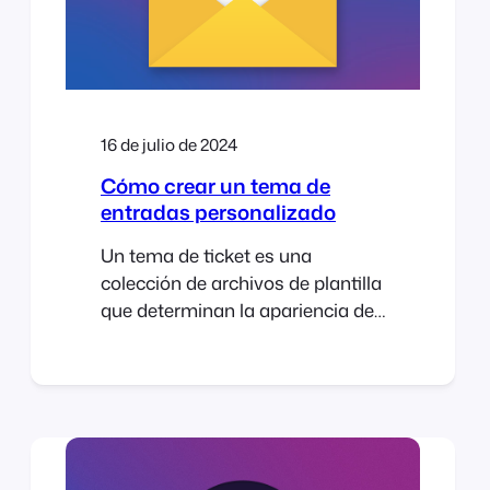
local [...]
16 de julio de 2024
Cómo crear un tema de
entradas personalizado
Un tema de ticket es una
colección de archivos de plantilla
que determinan la apariencia de
un email de ticket FooEvents. En
esta guía, le mostraremos cómo
crear su propio tema de ticket
personalizado e implementar su
diseño único. ¡Empecemos! Si
estás planificando un evento y