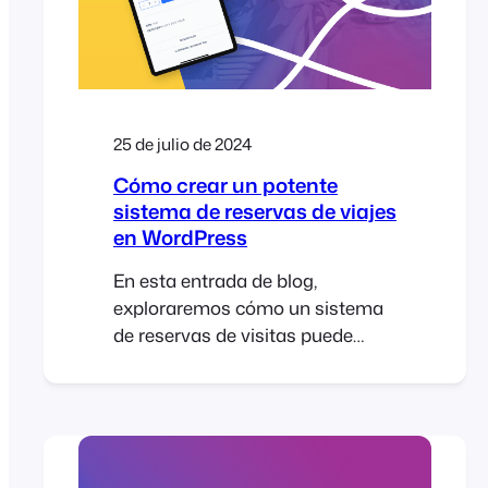
25 de julio de 2024
Cómo crear un potente
sistema de reservas de viajes
en WordPress
En esta entrada de blog,
exploraremos cómo un sistema
de reservas de visitas puede
simplificar tanto las reservas
online como las presenciales, y
convertirse en una herramienta
inestimable para gestionar tus
reservas y asistentes de forma