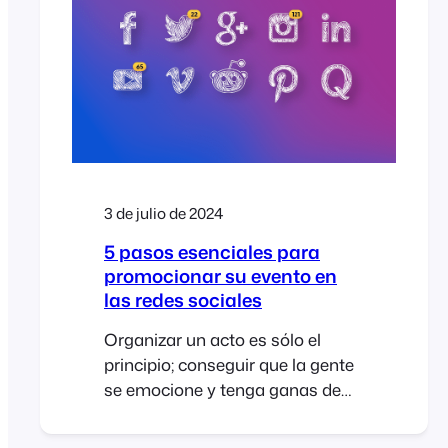
eficiente. Recientemente tuve el
placer de asistir a WordCamp
Europa 2024 en Turín Italia. La
conferencia fue una gran
experiencia,
3 de julio de 2024
5 pasos esenciales para
promocionar su evento en
las redes sociales
Organizar un acto es sólo el
principio; conseguir que la gente
se emocione y tenga ganas de
asistir es donde se produce la
magia. Las redes sociales son