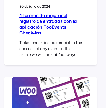
30 de julio de 2024
4 formas de mejorar el
registro de entradas con la
aplicación FooEvents
Check-ins
Ticket check-ins are crucial to the
success of any event. In this
article we will look at four ways to
improve attendee check-ins
using the FooEvents Check-ins
app. The FooEvents Check-ins
app offers several features
designed to significantly enhance
your ticket check-in process. By
making these simple
adjustments to the app settings,