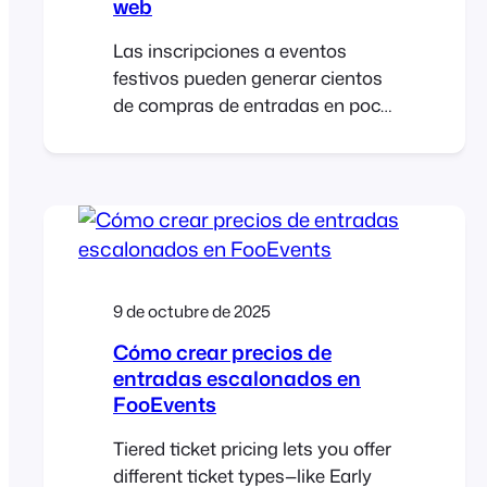
web
Las inscripciones a eventos
festivos pueden generar cientos
de compras de entradas en poco
tiempo. Si su tienda
WooCommerce no está
preparada, las páginas pueden
volverse lentas y los pagos
fallidos. Con el alojamiento, las
reglas de almacenamiento en
caché y la configuración
9 de octubre de 2025
FooEvents adecuados, podrá
gestionar los picos de tráfico
Cómo crear precios de
navideños, proteger el
entradas escalonados en
FooEvents
rendimiento y mantener el flujo
de inscripciones sin problemas.
Tiered ticket pricing lets you offer
Introducción Mercados
different ticket types—like Early
navideños, fotos de Papá Noel [...]