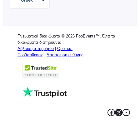
English
German
Dutch
Πνευματικά δικαιώματα © 2026 FooEvents™. Όλα τα
Spanish
δικαιώματα διατηρούνται.
Δήλωση απορρήτου
|
Όροι και
Italian
Προϋποθέσεις
|
Αποποίηση ευθύνης
Portuguese
French
Polish
Facebook
X
YouT