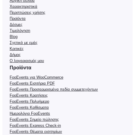
Αρχική σελίδα
Χαρακτηριστικά
Περιπτώσεις χρήσης
Προϊόντα
Δέσμες
Τιμολόγηση
Blog
Σχετικά με εμάς
Κριτικές
Δήμος
Ο λογαριασμός μου
Προϊόντα
FooEvents για WooCommerce
FooEvents Εισιτήρια PDF
FooEvents Προσαρμοσμένα πεδία συμμετεχόντων
FooEvents Κρατήσεις
FooEvents Πολυήμερο
FooEvents Καθίσματα
Ημερολόγιο FooEvents
FooEvents Σημείο πώλησης
FooEvents Express Check-in
FooEvents Θέματα εισιτηρίων