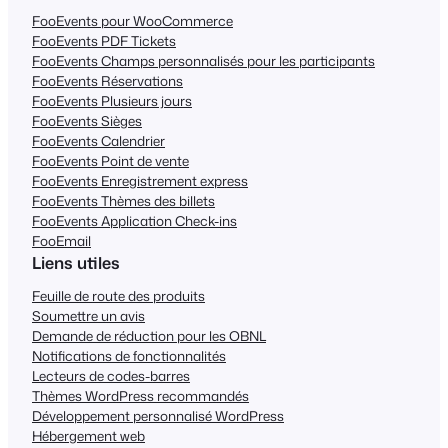
FooEvents pour WooCommerce
FooEvents PDF Tickets
FooEvents Champs personnalisés pour les participants
FooEvents Réservations
FooEvents Plusieurs jours
FooEvents Sièges
FooEvents Calendrier
FooEvents Point de vente
FooEvents Enregistrement express
FooEvents Thèmes des billets
FooEvents Application Check-ins
FooEmail
Liens utiles
Feuille de route des produits
Soumettre un avis
Demande de réduction pour les OBNL
Notifications de fonctionnalités
Lecteurs de codes-barres
Thèmes WordPress recommandés
Développement personnalisé WordPress
Hébergement web