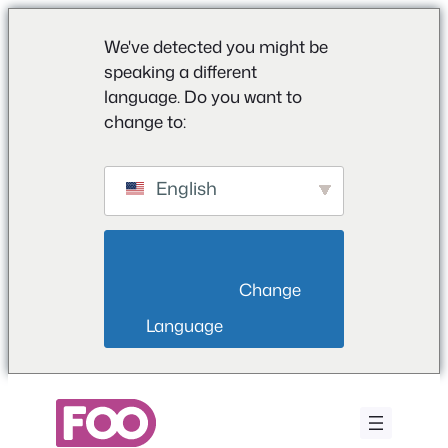
We've detected you might be
speaking a different
language. Do you want to
change to:
English
                        Change 
Language                    
Aller
au
contenu