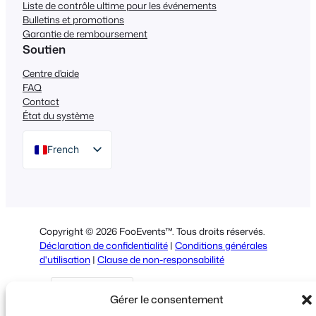
Liste de contrôle ultime pour les événements
Bulletins et promotions
Garantie de remboursement
Soutien
Centre d'aide
FAQ
Contact
État du système
French
English
German
Dutch
Copyright © 2026 FooEvents™. Tous droits réservés.
Spanish
Déclaration de confidentialité
|
Conditions générales
d'utilisation
|
Clause de non-responsabilité
Italian
Portuguese
Gérer le consentement
Polish