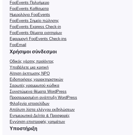
FooEvents Πολυήμερο
FooEvents Καθίσματα
Ημερολόγιο FooEvents
FooEvents Σημείο πώλησης
FooEvents Express Check-in
FooEvents Θέματα εισιτηρίων
Εφαρμογή FooEvents Check-ins
FooEmail
Χρήσιμοι σύνδεσμοι
Οδικός χάρτης προϊόντος
Υποβάλετε μια κριτική
Αίτηση έκπτωσης NPO
Ειδοποιήσεις χαρακτηριστικών
Σαρωτές γραμμωτού κώδικα
Συνιστώμενα θέματα WordPress
Προσαρμοσμένη ανάπτυξη WordPress
Φιλοξενία ιστοσελίδων
Απόλυτη λίστα ελέγχου εκδηλώσεων
Ενημερωτικά Δελτία & Προσφορές
Εγγύηση επιστροφής χρημάτων
Υποστήριξη