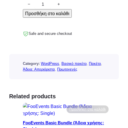
F
−
+
o
Προσθήκη στο καλάθι
o
E
v
Safe and secure checkout
e
n
t
s
Category:
WordPress
, 
Βασικό πακέτο
, 
Πακέτο
, 
B
Άδεια: Απεριόριστα
, 
Πρωτογενές
a
s
i
c
Related products
B
u
Προσθήκη στο καλάθι
n
d
FooEvents Basic Bundle (Άδεια χρήσης:
l