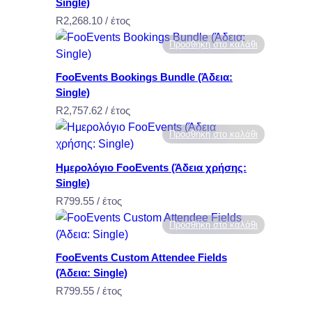
Single)
e
R
2,268.10
/ έτος
(
L
Προσθήκη στο καλάθι
i
FooEvents Bookings Bundle (Άδεια:
c
Single)
e
R
2,757.62
/ έτος
n
s
Προσθήκη στο καλάθι
e
:
Ημερολόγιο FooEvents (Άδεια χρήσης:
U
Single)
n
R
799.55
/ έτος
l
Προσθήκη στο καλάθι
i
m
FooEvents Custom Attendee Fields
i
(Άδεια: Single)
t
R
799.55
/ έτος
e