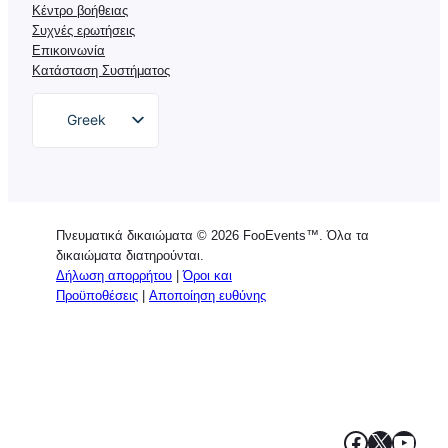
Κέντρο βοήθειας
Συχνές ερωτήσεις
Επικοινωνία
Κατάσταση Συστήματος
Greek
English
German
Dutch
Πνευματικά δικαιώματα © 2026 FooEvents™. Όλα τα
Spanish
δικαιώματα διατηρούνται.
Δήλωση απορρήτου
|
Όροι και
Italian
Προϋποθέσεις
|
Αποποίηση ευθύνης
Portuguese
French
Polish
Facebook
X
YouT