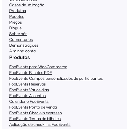
Casos de utilização
Produtos
Pacotes
Preços
Blogue
Sobre nós
Comentários
Demonstrações
A minha conta
Produtos
FooEvents para WooCommerce
FooEvents Bilhetes PDF
FooEvents Campos personalizados de participantes
FooEvents Reservas
FooEvents Vários dias
FooEvents Assentos
Calendário FooEvents
FooEvents Ponto de venda
FooEvents Check-in expresso
FooEvents Temas de bilhetes
Aplicação de check-ins FooEvents