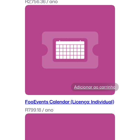
m
R
2,756.36
/ ano
i
t
e
d
)
Adicionar ao carrinho
FooEvents Calendar (Licença: Individual)
R
799.18
/ ano