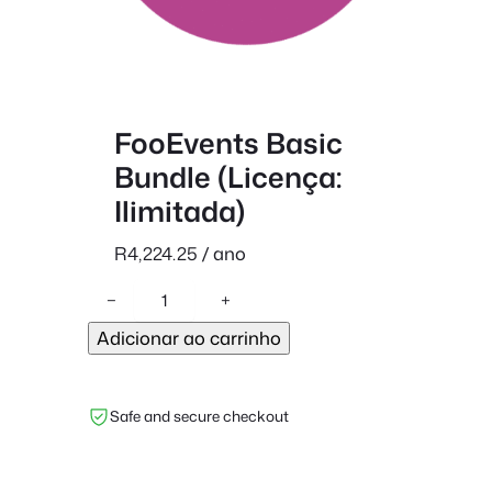
FooEvents Basic
Bundle (Licença:
Ilimitada)
R
4,224.25
/ ano
Q
−
+
u
Adicionar ao carrinho
a
n
t
Safe and secure checkout
i
d
a