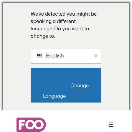
We've detected you might be
speaking a different
language. Do you want to
change to:
English
                        Change 
Language                    
Saltar
para
o