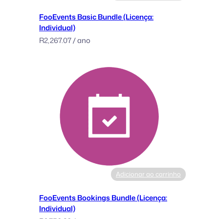
u
FooEvents Basic Bundle (Licença:
n
Individual)
d
R
2,267.07
/ ano
l
e
(
L
i
c
e
n
s
e
:
U
Adicionar ao carrinho
n
l
FooEvents Bookings Bundle (Licença:
i
Individual)