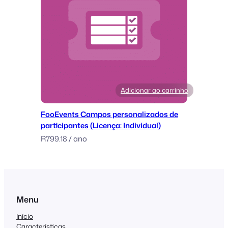
Adicionar ao carrinho
FooEvents Campos personalizados de
participantes (Licença: Individual)
R
799.18
/ ano
Menu
Início
Características