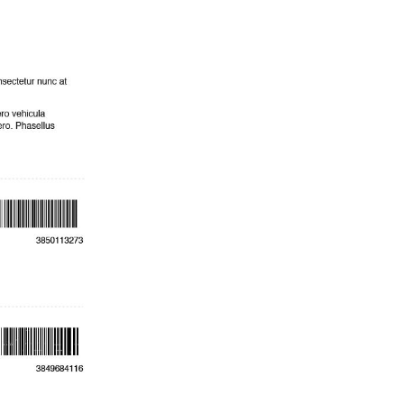
p
l
e
)
π
ο
σ
ό
τ
η
τ
α