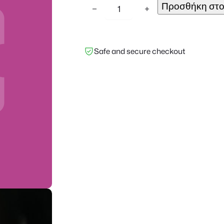
F
Προσθήκη στο
−
+
o
o
E
Safe and secure checkout
v
e
n
t
s
P
D
F
T
i
c
k
e