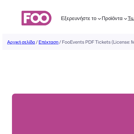
Μετάβαση
στο
Εξερευνήστε το
Προϊόντα
Τι
περιεχόμενο
Αρχική σελίδα
/
Επέκταση
/ FooEvents PDF Tickets (License: M