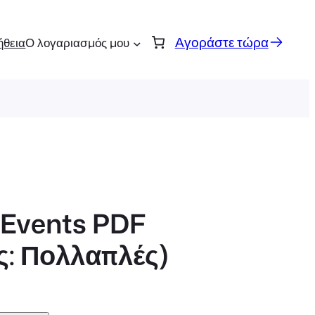
Αγοράστε τώρα
ήθεια
Ο λογαριασμός μου
oEvents PDF
ς: Πολλαπλές)