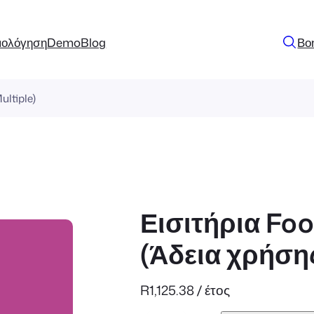
μολόγηση
Demo
Blog
Βο
ultiple)
Εισιτήρια Fo
(Άδεια χρήση
R
1,125.38
/ έτος