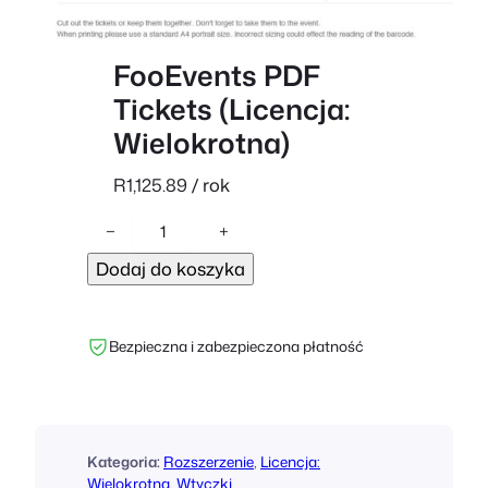
FooEvents PDF
Tickets (Licencja:
Wielokrotna)
R
1,125.89
/ rok
i
−
+
l
Dodaj do koszyka
o
ś
ć
Bezpieczna i zabezpieczona płatność
F
o
o
E
v
Kategoria:
Rozszerzenie
, 
Licencja:
e
Wielokrotna
, 
Wtyczki