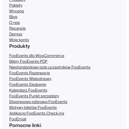
Pakiety
Wycena
Blog
O nas
Recenzje
Demos
Moje konto
Produkty
FooEvents dla WooCommerce
Bilety FooEvents PDF
Niestandardowe pola uczestników FooEvents
FooEvents Rezerwacje
FooEvents Wielodniowy
FooEvents Siedzenie
Kalendarz FooEvents
FooEvents Punkt sprzedaży
Ekspresowa odprawa FooEvents
Motywy biletów FooEvents
Aplikacja FooEvents Check-ins
FooEmail
Pomocne linki