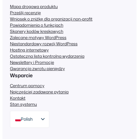
Mapa drogowa produktu
Prześlij recenzję
Wniosek o zniżkę dla organizacji non-profit
Powiadomienia o funkcjach
Skanery kodów kreskowych
Zalecane motywy WordPress
Niestandardowy rozwój WordPress
Hosting internetowy
Ostateczna lista kontrolna wydarzenia
Newslettery i Promocje
Gwarancja zwrotu pieniędzy
Wsparcie
Centrum pomocy
Najczęściej zadawane pytania
Kontakt
Stan systemu
Polish
English