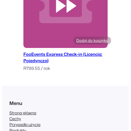
Dodaj do koszyka
FooEvents Express Check-in (Licencja:
Pojedyncza)
R
799.55
/ rok
Menu
Strona główna
Cechy
Przypadki użycia
Produkty