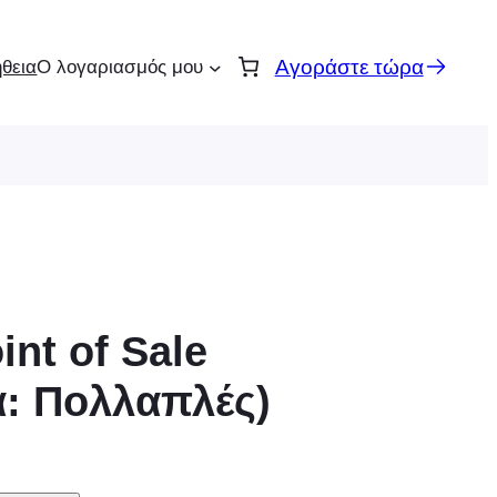
Αγοράστε τώρα
θεια
Ο λογαριασμός μου
nt of Sale
α: Πολλαπλές)