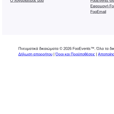
Ο λογαριασμός μου
FooEvents Θέ
Εφαρμογή Foo
FooEmail
Πνευματικά δικαιώματα © 2026 FooEvents™. Όλα τα δικ
Δήλωση απορρήτου
|
Όροι και Προϋποθέσεις
|
Αποποίησ