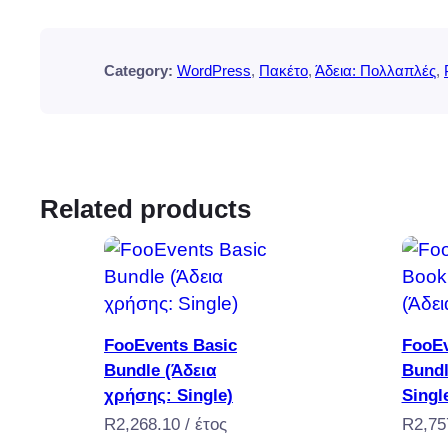
Category:
WordPress
, 
Πακέτο
, 
Άδεια: Πολλαπλές
, 
Related products
Προσθήκη στο καλάθι
FooEvents Basic
FooEv
Bundle (Άδεια
Bundl
χρήσης: Single)
Singl
R
2,268.10
/ έτος
R
2,75