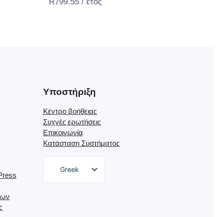
R
799.55
/ έτος
Υποστήριξη
Κέντρο βοήθειας
Συχνές ερωτήσεις
Επικοινωνία
Κατάσταση Συστήματος
Greek
Press
English
εων
German
ς