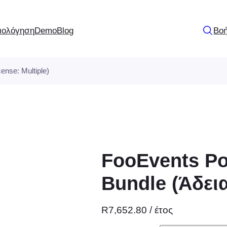
μολόγηση
Demo
Blog
Βοή
ense: Multiple)
FooEvents Poi
Bundle (Άδει
R
7,652.80
/ έτος