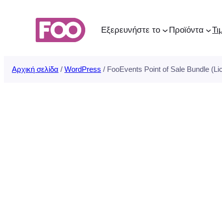
Μετάβαση
στο
Εξερευνήστε το
Προϊόντα
Τι
περιεχόμενο
Αρχική σελίδα
/
WordPress
/ FooEvents Point of Sale Bundle (Lic