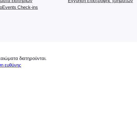
ματα εισιτηρίων
Εγγύηση επιστροφής χρημάτων
τ
Events Check-ins
α
αιώματα διατηρούνται.
η ευθύνης