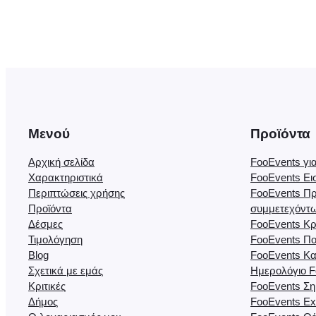
Μενού
Προϊόντα
Αρχική σελίδα
FooEvents γ
Χαρακτηριστικά
FooEvents Ει
Περιπτώσεις χρήσης
FooEvents Π
Προϊόντα
συμμετεχόντ
Δέσμες
FooEvents Κρ
Τιμολόγηση
FooEvents Π
Blog
FooEvents Κα
Σχετικά με εμάς
Ημερολόγιο F
Κριτικές
FooEvents Ση
Δήμος
FooEvents Ex