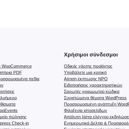
e
:
M
u
l
t
i
Χρήσιμοι σύνδεσμοι
p
l
ια WooCommerce
Οδικός χάρτης προϊόντος
e
σιτήρια PDF
Υποβάλετε μια κριτική
)
ροσαρμοσμένα πεδία
Αίτηση έκπτωσης NPO
ων
Ειδοποιήσεις χαρακτηριστικών
π
ατήσεις
Σαρωτές γραμμωτού κώδικα
ο
ολυήμερο
Συνιστώμενα θέματα WordPress
σ
θίσματα
Προσαρμοσμένη ανάπτυξη Word
ό
ooEvents
Φιλοξενία ιστοσελίδων
μείο πώλησης
Απόλυτη λίστα ελέγχου εκδηλώσ
τ
press Check-in
Ενημερωτικά Δελτία & Προσφορέ
η