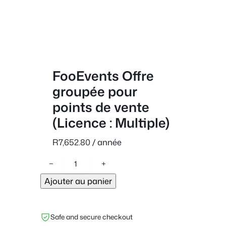
FooEvents Offre
groupée pour
points de vente
(Licence : Multiple)
R
7,652.80
/ année
q
−
+
u
Ajouter au panier
a
n
t
Safe and secure checkout
i