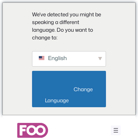
We've detected you might be
speaking a different
language. Do you want to
change to:
English
                        Change 
Language                    
Aller
au
contenu