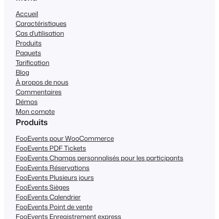
Accueil
Caractéristiques
Cas d'utilisation
Produits
Paquets
Tarification
Blog
À propos de nous
Commentaires
Démos
Mon compte
Produits
FooEvents pour WooCommerce
FooEvents PDF Tickets
FooEvents Champs personnalisés pour les participants
FooEvents Réservations
FooEvents Plusieurs jours
FooEvents Sièges
FooEvents Calendrier
FooEvents Point de vente
FooEvents Enregistrement express