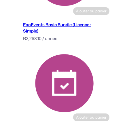
f
Ajouter au panier
S
a
FooEvents Basic Bundle (Licence :
l
Simple)
e
R
2,268.10
/ année
B
u
n
d
l
e
(
L
i
c
e
n
Ajouter au panier
s