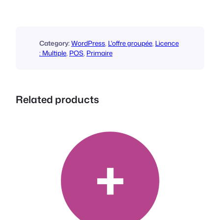
t
é
d
e
Category:
WordPress
, 
L'offre groupée
, 
Licence
F
: Multiple
, 
POS
, 
Primaire
o
o
E
Related products
v
e
n
t
s
P
o
i
n
t
o