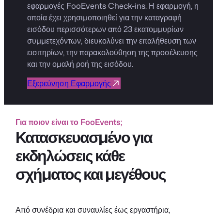
εφαρμογές FooEvents Check-ins. Η εφαρμογή, η
οποία έχει χρησιμοποιηθεί για την καταγραφή
εισόδου περισσότερων από 23 εκατομμυρίων
συμμετεχόντων, διευκολύνει την επαλήθευση των
εισιτηρίων, την παρακολούθηση της προσέλευσης
και την ομαλή ροή της εισόδου.
Εξερεύνηση Εφαρμογής
Για ποιον είναι το FooEvents;
Κατασκευασμένο για
εκδηλώσεις κάθε
σχήματος και μεγέθους
Από συνέδρια και συναυλίες έως εργαστήρια,