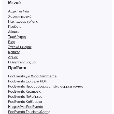
Μενού
Αρχική σελίδα
Χαρακτηριστικά
Περιπτώσεις χρήσης
Προϊόντα
Δέσμες
Τιμολόγηση
Blog
Σχετικά με εμάς
Κριτικές
Δήμος
Ο λογαριασμός μου
Προϊόντα
FooEvents για WooCommerce
FooEvents Εισιτήρια PDF
FooEvents Προσαρμοσμένα πεδία συμμετεχόντων
FooEvents Κρατήσεις
FooEvents Πολυήμερο
FooEvents Καθίσματα
Ημερολόγιο FooEvents
FooEvents Σημείο πώλησης