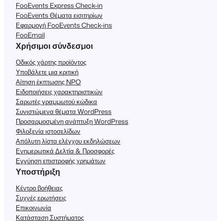
FooEvents Express Check-in
FooEvents Θέματα εισιτηρίων
Εφαρμογή FooEvents Check-ins
FooEmail
Χρήσιμοι σύνδεσμοι
Οδικός χάρτης προϊόντος
Υποβάλετε μια κριτική
Αίτηση έκπτωσης NPO
Ειδοποιήσεις χαρακτηριστικών
Σαρωτές γραμμωτού κώδικα
Συνιστώμενα θέματα WordPress
Προσαρμοσμένη ανάπτυξη WordPress
Φιλοξενία ιστοσελίδων
Απόλυτη λίστα ελέγχου εκδηλώσεων
Ενημερωτικά Δελτία & Προσφορές
Εγγύηση επιστροφής χρημάτων
Υποστήριξη
Κέντρο βοήθειας
Συχνές ερωτήσεις
Επικοινωνία
Κατάσταση Συστήματος