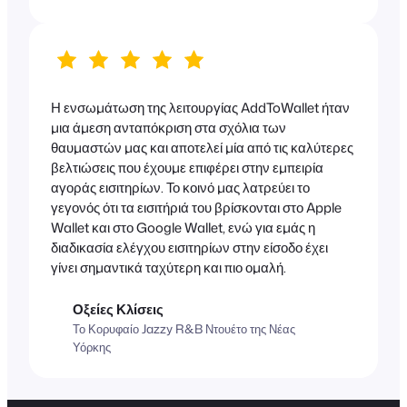
Η ενσωμάτωση της λειτουργίας AddToWallet ήταν
μια άμεση ανταπόκριση στα σχόλια των
θαυμαστών μας και αποτελεί μία από τις καλύτερες
βελτιώσεις που έχουμε επιφέρει στην εμπειρία
αγοράς εισιτηρίων. Το κοινό μας λατρεύει το
γεγονός ότι τα εισιτήριά του βρίσκονται στο Apple
Wallet και στο Google Wallet, ενώ για εμάς η
διαδικασία ελέγχου εισιτηρίων στην είσοδο έχει
γίνει σημαντικά ταχύτερη και πιο ομαλή.
Οξείες Κλίσεις
Το Κορυφαίο Jazzy R&B Ντουέτο της Νέας
Υόρκης