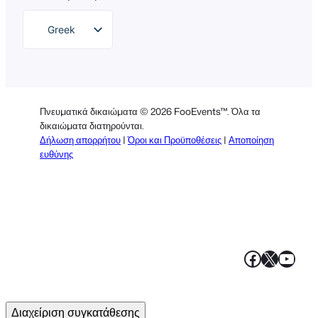
Greek
English
German
Dutch
Πνευματικά δικαιώματα © 2026 FooEvents™. Όλα τα
Spanish
δικαιώματα διατηρούνται.
Δήλωση απορρήτου
|
Όροι και Προϋποθέσεις
|
Αποποίηση
Italian
ευθύνης
Portuguese
French
Polish
Faceboo
X
YouT
Διαχείριση συγκατάθεσης