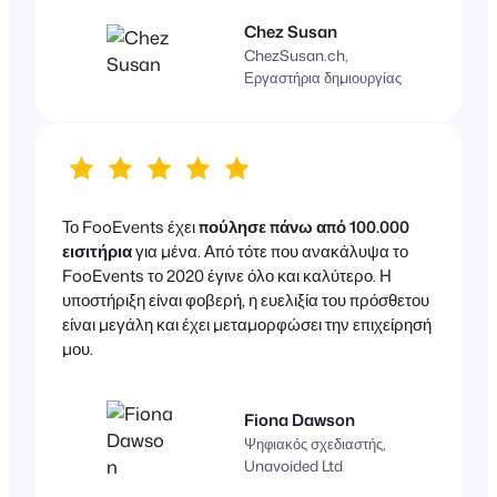
Chez Susan
ChezSusan.ch,
Εργαστήρια δημιουργίας
Το FooEvents έχει
πούλησε πάνω από 100.000
εισιτήρια
για μένα. Από τότε που ανακάλυψα το
FooEvents το 2020 έγινε όλο και καλύτερο. Η
υποστήριξη είναι φοβερή, η ευελιξία του πρόσθετου
είναι μεγάλη και έχει μεταμορφώσει την επιχείρησή
μου.
Fiona Dawson
Ψηφιακός σχεδιαστής,
Unavoided Ltd