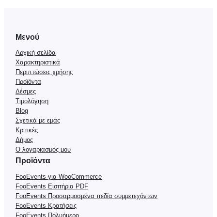
Μενού
Αρχική σελίδα
Χαρακτηριστικά
Περιπτώσεις χρήσης
Προϊόντα
Δέσμες
Τιμολόγηση
Blog
Σχετικά με εμάς
Κριτικές
Δήμος
Ο λογαριασμός μου
Προϊόντα
FooEvents για WooCommerce
FooEvents Εισιτήρια PDF
FooEvents Προσαρμοσμένα πεδία συμμετεχόντων
FooEvents Κρατήσεις
FooEvents Πολυήμερο