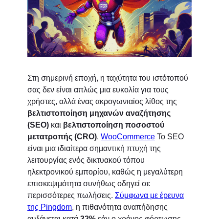
Στη σημερινή εποχή, η ταχύτητα του ιστότοπού
σας δεν είναι απλώς μια ευκολία για τους
χρήστες, αλλά ένας ακρογωνιαίος λίθος της
βελτιστοποίηση μηχανών αναζήτησης
(SEO)
και
βελτιστοποίηση ποσοστού
μετατροπής (CRO)
.
WooCommerce
Το SEO
είναι μια ιδιαίτερα σημαντική πτυχή της
λειτουργίας ενός δικτυακού τόπου
ηλεκτρονικού εμπορίου, καθώς η μεγαλύτερη
επισκεψιμότητα συνήθως οδηγεί σε
περισσότερες πωλήσεις.
Σύμφωνα με έρευνα
της Pingdom
, η πιθανότητα αναπήδησης
αυξάνεται κατά
32%
εάν ο χρόνος φόρτωσης