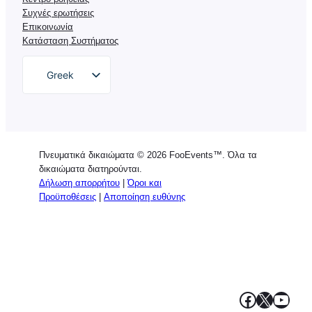
Συχνές ερωτήσεις
Επικοινωνία
Κατάσταση Συστήματος
Greek
English
German
Dutch
Πνευματικά δικαιώματα © 2026 FooEvents™. Όλα τα
Spanish
δικαιώματα διατηρούνται.
Δήλωση απορρήτου
|
Όροι και
Italian
Προϋποθέσεις
|
Αποποίηση ευθύνης
Portuguese
French
Polish
Facebook
X
YouT