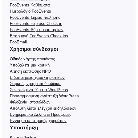
FooEvents Καθίσματα
Ημερολόγιο FooEvents
FooEvents Σημείο πώλησης
FooEvents Express Check-in
FooEvents Θέματα εισιτηρίων
Εφαρμογή FooEvents Check-ins
FooEmail
Χρήσιμοι σύνδεσμοι
Οδικός χάρτης προϊόντος
Υποβάλετε μια κριτική
Αίτηση έκπτωσης NPO
Ειδοποιήσεις χαρακτηριστικών
Σαρωτές γραμμωτού κώδικα
Συνιστώμενα θέματα WordPress
Προσαρμοσμένη ανάπτυξη WordPress
Φιλοξενία ιστοσελίδων
Απόλυτη λίστα ελέγχου εκδηλώσεων
Ενημερωτικά Δελτία & Προσφορές
Εγγύηση επιστροφής χρημάτων
Υποστήριξη
Κέντρο βοήθειας