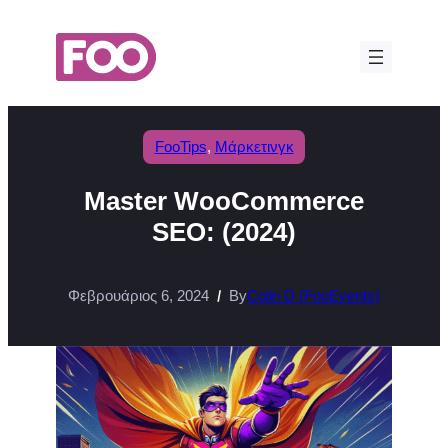
Μετάβαση
στο
περιεχόμενο
FooTips
, 
Μάρκετινγκ
Master WooCommerce
SEO: (2024)
Φεβρουάριος 6, 2024
By
Colin D (FooEvents)