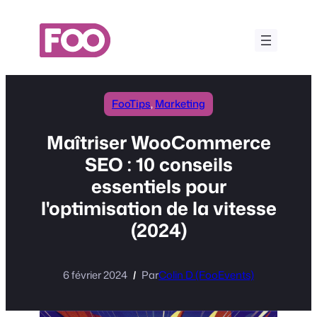
Aller
au
contenu
FooTips
, 
Marketing
Maîtriser WooCommerce
SEO : 10 conseils
essentiels pour
l'optimisation de la vitesse
(2024)
6 février 2024
Par
Colin D (FooEvents)