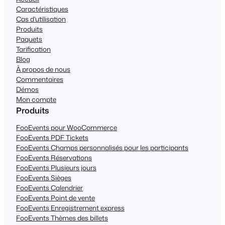
Caractéristiques
Cas d'utilisation
Produits
Paquets
Tarification
Blog
À propos de nous
Commentaires
Démos
Mon compte
Produits
FooEvents pour WooCommerce
FooEvents PDF Tickets
FooEvents Champs personnalisés pour les participants
FooEvents Réservations
FooEvents Plusieurs jours
FooEvents Sièges
FooEvents Calendrier
FooEvents Point de vente
FooEvents Enregistrement express
FooEvents Thèmes des billets