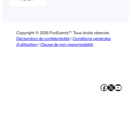
English
German
Dutch
Copyright © 2026 FooEvents™. Tous droits réservés.
Spanish
Déclaration de confidentialité
|
Conditions générales
d'utilisation
|
Clause de non-responsabilité
Italian
Portuguese
Polish
Greek
Faceboo
X
YouT