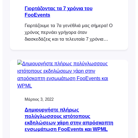
Γιορτάζοντας τα 7 χρόνια του
FooEvents
Γιορτάζουμε τα 7α γενέθλιά μας σήμερα! Ο
χρόνος περνάει γρήγορα όταν
διασκεδάζεις και τα τελευταία 7 χρόνια
μοιάζουν να έχουν περάσει εν ριπή
οφθαλμού. Όταν ξεκινήσαμε για πρώτη
φορά το FooEvents, δεν φανταζόμασταν
ποτέ ότι ένα πρόσθετο για εκδηλώσεις
WooCommerce θα εξελισσόταν σε βοήθεια
για χιλιάδες επιχειρήσεις σε όλο τον κόσμο
που πωλούν εκατομμύρια εισιτήρια
Μάρτιος 3, 2022
Δημιουργήστε πλήρως
πολύγλωσσους ιστότοπους
εκδηλώσεων χάρη στην απρόσκοπτη
ενσωμάτωση FooEvents και WPML