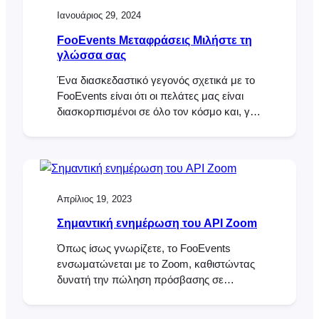
για την επιτυχία οποιουδήποτε συστήματος
Ιανουάριος 29, 2024
εκδηλώσεων ή κρατήσεων. Τα
αυτοματοποιημένα μηνύματα ηλεκτρονικού
FooEvents Μεταφράσεις Μιλήστε τη
ταχυδρομείου και SMS βελτιώνουν την
γλώσσα σας
εμπειρία των συμμετεχόντων παρέχοντας
Ένα διασκεδαστικό γεγονός σχετικά με το
έγκαιρες υπενθυμίσεις, σημαντικά [...]
FooEvents είναι ότι οι πελάτες μας είναι
διασκορπισμένοι σε όλο τον κόσμο και, για
πολλούς, τα αγγλικά δεν είναι η πρώτη
τους γλώσσα. Αυτό σημαίνει ότι ένας
σημαντικός αριθμός πελατών χρησιμοποιεί
το back-end του FooEvents στα αγγλικά
και όχι στη μητρική τους γλώσσα, πράγμα
Απρίλιος 19, 2023
που μπορεί να είναι πραγματικά δύσκολο.
Δεν αποτελεί έκπληξη, λοιπόν, το γεγονός
Σημαντική ενημέρωση του API Zoom
ότι λαμβάνουμε πολλές
Όπως ίσως γνωρίζετε, το FooEvents
ενσωματώνεται με το Zoom, καθιστώντας
δυνατή την πώληση πρόσβασης σε
συνεδριάσεις και διαδικτυακά σεμινάρια
Zoom. Το FooEvents το κάνει αυτό με