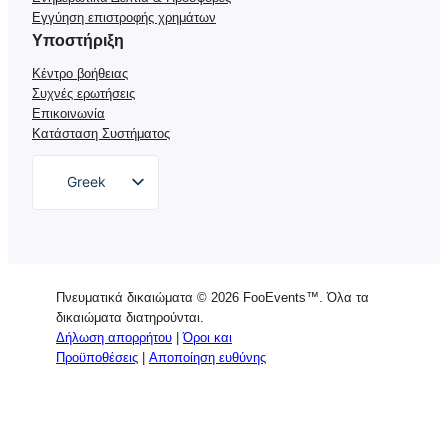
Εγγύηση επιστροφής χρημάτων
Υποστήριξη
Κέντρο βοήθειας
Συχνές ερωτήσεις
Επικοινωνία
Κατάσταση Συστήματος
Greek
English
German
Dutch
Πνευματικά δικαιώματα © 2026 FooEvents™. Όλα τα
Spanish
δικαιώματα διατηρούνται.
Δήλωση απορρήτου
|
Όροι και
Italian
Προϋποθέσεις
|
Αποποίηση ευθύνης
Portuguese
French
Polish