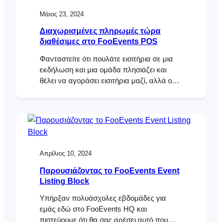
FooEvents Event Listing Block. Ήταν μια
Μάιος 23, 2024
τεράστια επιτυχία και [...]
Διαχωρισμένες πληρωμές τώρα
διαθέσιμες στο FooEvents POS
Φανταστείτε ότι πουλάτε εισιτήρια σε μια
εκδήλωση και μια ομάδα πλησιάζει και
θέλει να αγοράσει εισιτήρια μαζί, αλλά ο
καθένας θέλει να πληρώσει το μερίδιό του
χρησιμοποιώντας διαφορετικές μεθόδους.
Στο παρελθόν, αυτό θα απαιτούσε τη
δημιουργία πολλαπλών παραγγελιών σε
FooEvents POS. Τώρα, με τη νέα
λειτουργία διαχωρισμένων πληρωμών
Απρίλιος 10, 2024
μπορείτε να προσθέσετε πολλαπλές
Παρουσιάζοντας το FooEvents Event
Listing Block
Υπήρξαν πολυάσχολες εβδομάδες για
εμάς εδώ στο FooEvents HQ και
πιστεύουμε ότι θα σας αρέσει αυτό που