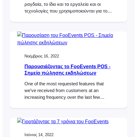
ραγδαία, το ίδιο και τα εργαλεία και οι
τεχνολογίες που χρησιμοποιούνται για τον
σχεδιασμό και την εκτέλεση επιτυχημένων
εκδηλώσεων. Με την έλευση της
προηγμένης τεχνητής νοημοσύνης (AI), οι
διαχειριστές εκδηλώσεων έχουν πλέον
έναν πολύτιμο πόρο στη διάθεσή τους για
να εξορθολογίσουν τις λειτουργίες τους και
Νοέμβριος 16, 2022
να βελτιώσουν την εμπειρία των
καλεσμένων τους. Ένα τέτοιο εργαλείο
Παρουσιάζοντας το FooEvents POS -
είναι το ChatGPT, μια γλώσσα που
Σημείο πώλησης εκδηλώσεων
τροφοδοτείται από το OpenAI
One of the most requested features that
we’ve received from customers at an
increasing frequency over the last few
years, is the ability to sell and print event
tickets at the door in addition to selling them
online using FooEvents. A “box office” event
point of sale solution if you like. We also
discovered that…
Ιούνιος 14, 2022