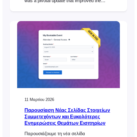
was a pivotal update that improved the
ticket purchase experience and ensured full
compatibility with both the WooCommerce
Checkout Block and classic checkout
experiences. With those core pieces now in
place, we’ve turned our focus to popular
feature requests…
11 Μαρτίου 2026
Παρουσίαση Νέας Σελίδας Στοιχείων
Συμμετεχόντων και Ευκολότερες
Ενημερώσεις Θεμάτων Εισιτηρίων
Παρουσιάζουμε τη νέα σελίδα