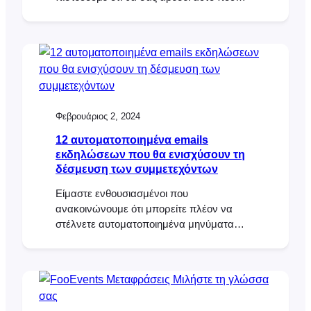
κάναμε! Αυτή την εβδομάδα ξεκινήσαμε το
πρώτο μας μπλοκ WordPress, που
ονομάζεται FooEvents Event Listing Block.
Αυτή η συναρπαστική νέα προσθήκη
περιλαμβάνεται στο κύριο πρόσθετο
FooEvents for WooCommerce (v1.19.9) και
καθιστά [...]
Φεβρουάριος 2, 2024
12 αυτοματοποιημένα emails
εκδηλώσεων που θα ενισχύσουν τη
δέσμευση των συμμετεχόντων
Είμαστε ενθουσιασμένοι που
ανακοινώνουμε ότι μπορείτε πλέον να
στέλνετε αυτοματοποιημένα μηνύματα
ηλεκτρονικού ταχυδρομείου και SMS με
βάση προσαρμοσμένα εναύσματα για μια
εκδήλωση ή κράτηση χρησιμοποιώντας την
επέκταση AutomateWoo. Η
αποτελεσματική επικοινωνία είναι το κλειδί