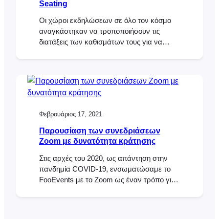
Seating
Οι χώροι εκδηλώσεων σε όλο τον κόσμο
αναγκάστηκαν να τροποποιήσουν τις
διατάξεις των καθισμάτων τους για να
διασφαλίσουν την ασφάλεια των πελατών
και των επισκεπτών τους και να
συμμορφωθούν με τις τοπικές οδηγίες
COVID-19. Για να σας βοηθήσουμε να
διασφαλίσετε τη συμμόρφωσή σας με τη
διαχείριση των καθισμάτων και των
Φεβρουάριος 17, 2021
χώρων σας, έχουμε συμπεριλάβει τη
δυνατότητα αποκλεισμού καθισμάτων και
Παρουσίαση των συνεδριάσεων
προσθήκης πρόσθετων διαδρόμων στην
Zoom με δυνατότητα κράτησης
τελευταία έκδοση του
Στις αρχές του 2020, ως απάντηση στην
πανδημία COVID-19, ενσωματώσαμε το
FooEvents με το Zoom ως έναν τρόπο για
να πουλάτε πρόσβαση σε εικονικές
εκδηλώσεις απευθείας από τον ιστότοπό
σας στο WordPress. Η ενσωμάτωσή μας