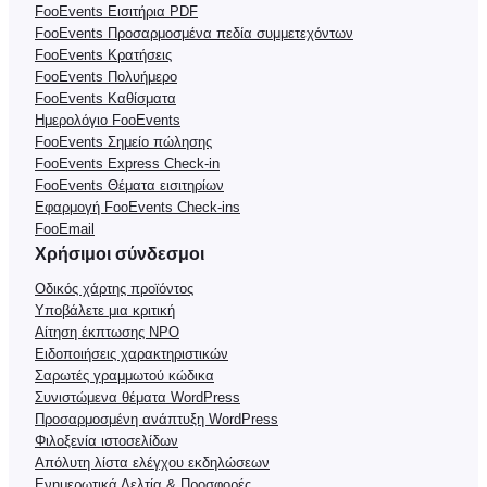
FooEvents Εισιτήρια PDF
FooEvents Προσαρμοσμένα πεδία συμμετεχόντων
FooEvents Κρατήσεις
FooEvents Πολυήμερο
FooEvents Καθίσματα
Ημερολόγιο FooEvents
FooEvents Σημείο πώλησης
FooEvents Express Check-in
FooEvents Θέματα εισιτηρίων
Εφαρμογή FooEvents Check-ins
FooEmail
Χρήσιμοι σύνδεσμοι
Οδικός χάρτης προϊόντος
Υποβάλετε μια κριτική
Αίτηση έκπτωσης NPO
Ειδοποιήσεις χαρακτηριστικών
Σαρωτές γραμμωτού κώδικα
Συνιστώμενα θέματα WordPress
Προσαρμοσμένη ανάπτυξη WordPress
Φιλοξενία ιστοσελίδων
Απόλυτη λίστα ελέγχου εκδηλώσεων
Ενημερωτικά Δελτία & Προσφορές