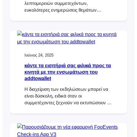
λεπτομερειών συμμετεχόντων,
ευκολότερες ενημερώσεις θεμάτων
εισιτηρίων, ειδοποιήσεις έκδοσης,
προστασία φακέλου εισιτηρίων σε μορφή
PDF, καθώς και μια ενημερωμένη
βιβλιοθήκη DOMPDF στο FooEvents για το
WooCommerce.
Ιούνιος 24, 2025
κάντε τα εισιτήριά σας φιλικά προς τα
κινητά με την ενσωμάτωση του
addtowallet
Η διαχείριση των εκδηλώσεων μπορεί να
είναι δύσκολη, ειδικά όταν οι
συμμετέχοντες ξεχνούν να εκτυπώσουν τα
εισιτήριά τους ή δυσκολεύονται να τα
βρουν στα εισερχόμενά τους στην πόρτα.
Για να βοηθήσει στην επίλυση αυτού του
προβλήματος, το FooEvents
ενσωματώνεται τώρα με το AddToWallet,