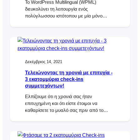
Το WordPress Multilingual (WPML)
διευκολύνει τη λειτουργία ενός
πολύγλωσσου ιστότοπου με μία μόνο
εγκατάσταση του WordPress και έρχεται
προεγκατεστημένο με περισσότερες από
40 γλώσσες. Μπορείτε επίσης να
προσθέσετε τις δικές σας γλωσσικές
παραλλαγές (όπως τα καναδικά γαλλικά ή
τα μεξικανικά ισπανικά) χρησιμοποιώντας
Δεκέμβριος 14, 2021
τον επεξεργαστή γλωσσών του WPML.
Απλά επιλέξτε τις γλώσσες που θέλετε και
Τελειώνοντας τη χρονιά με επιτυχία -
ξεκινήστε να μεταφράζετε το περιεχόμενό
3 εκατομμύρια check-ins
σας! Έχουμε εργαστεί
συμμετεχόντων!
Ελπίζουμε ότι η χρονιά σας ήταν
επιτυχημένη και ότι είστε έτοιμοι να
καθαρίσετε το μυαλό σας πριν από το
2022! Για εμάς, το 2021 ήταν μια
εκπληκτική χρονιά με πολλά για τα οποία
μπορούμε να είμαστε ευγνώμονες. Το
FooEvents γνώρισε ανάπτυξη σχεδόν σε