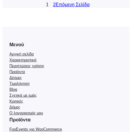
στο Zoom γνώρισε μαζική αποδοχή και
1
2
Επόμενη Σελίδα
έχει γίνει ζωτικό μέρος της προσφοράς
μας. Ξεκινήσαμε επίσης την επέκταση
FooEvents Bookings, η οποία καθιστά
Μενού
Αρχική σελίδα
Χαρακτηριστικά
Περιπτώσεις χρήσης
Προϊόντα
Δέσμες
Τιμολόγηση
Blog
Σχετικά με εμάς
Κριτικές
Δήμος
Ο λογαριασμός μου
Προϊόντα
FooEvents για WooCommerce