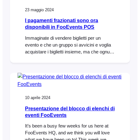
23 maggio 2024
I pagamenti frazionati sono ora
disponibili in FooEvents POS
Immaginate di vendere biglietti per un
evento e che un gruppo si avvicini e voglia
acquistare i biglietti insieme, ma che ognuno
voglia pagare la propria quota con metodi
diversi. In passato, ciò richiedeva la
creazione di più ordini in FooEvents POS.
Ora, con la nuova funzione di pagamento
frazionato, è possibile aggiungere più ordini
in FooEvents POS.
10 aprile 2024
Presentazione del blocco di elenchi di
eventi FooEvents
It’s been a busy few weeks for us here at
FooEvents HQ, and we think you will love
what we have been up to! This week we