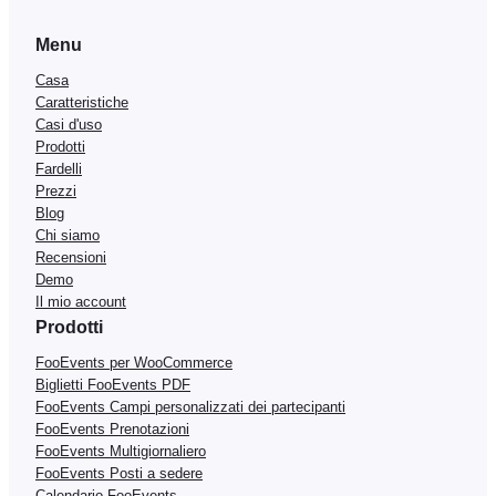
Menu
Casa
Caratteristiche
Casi d'uso
Prodotti
Fardelli
Prezzi
Blog
Chi siamo
Recensioni
Demo
Il mio account
Prodotti
FooEvents per WooCommerce
Biglietti FooEvents PDF
FooEvents Campi personalizzati dei partecipanti
FooEvents Prenotazioni
FooEvents Multigiornaliero
FooEvents Posti a sedere
Calendario FooEvents