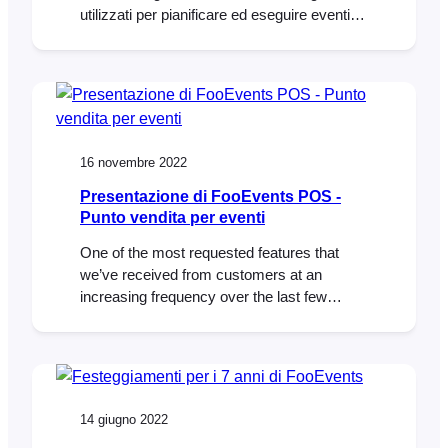
utilizzati per pianificare ed eseguire eventi di
successo. Con l'avvento dell'intelligenza
artificiale avanzata (AI), i gestori di eventi
hanno ora a disposizione una risorsa
preziosa per ottimizzare le operazioni e
migliorare l'esperienza degli ospiti. Uno di
questi strumenti è ChatGPT, un linguaggio
16 novembre 2022
basato sull'OpenAI
Presentazione di FooEvents POS -
Punto vendita per eventi
One of the most requested features that
we’ve received from customers at an
increasing frequency over the last few
years, is the ability to sell and print event
tickets at the door in addition to selling them
online using FooEvents. A “box office” event
point of sale solution if you like. We also
discovered that…
14 giugno 2022