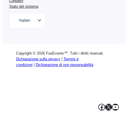
Contatto
Stato del sistema
Italian
English
German
Dutch
Copyright © 2026 FooEvents™. Tutti i diritti riservati.
Spanish
Dichiarazione sulla privacy
|
Termini e
condizioni
|
Dichiarazione di non responsabilità
Portuguese
French
Polish
Greek
Facebook
X
YouT