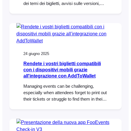
dei temi dei biglietti, avvisi sulle versioni,
protezione della cartella dei biglietti in
formato PDF e una libreria DOMPDF
aggiornata in FooEvents per
WooCommerce.
24 giugno 2025
Rendete i vostri biglietti compatibili
con i dispositivi mobili grazie
all'integrazione con AddToWallet
Managing events can be challenging,
especially when attendees forget to print out
their tickets or struggle to find them in their
inbox at the door. To help solve this,
FooEvents now integrates with AddToWallet,
making it possible for attendees to store
their tickets directly in Apple Wallet or