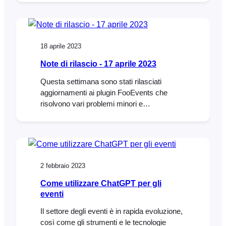
Zoom account via Zoom’s app API.
Previously, FooEvents integrated with Zoom
using their JWT app, however, on June 1,
2023 Zoom will be deprecating
18 aprile 2023
(discontinuing) the JWT app type in…
Note di rilascio - 17 aprile 2023
Questa settimana sono stati rilasciati
aggiornamenti ai plugin FooEvents che
risolvono vari problemi minori e
aggiornamenti al FooEvents Stationery
Builder e all'integrazione Zoom. FooEvents
Stationery Builder Abbiamo aggiunto il
supporto per le dimensioni delle stampanti
BOCA all'FooEvents Stationery Builder e
2 febbraio 2023
una quarta colonna al layout dello stationery
builder.
Come utilizzare ChatGPT per gli
eventi
Il settore degli eventi è in rapida evoluzione,
così come gli strumenti e le tecnologie