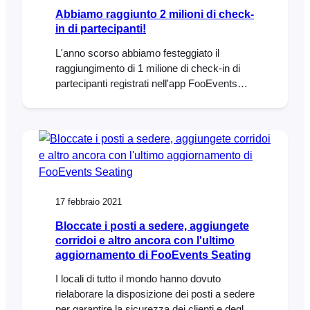
Abbiamo raggiunto 2 milioni di check-
in di partecipanti!
L'anno scorso abbiamo festeggiato il
raggiungimento di 1 milione di check-in di
partecipanti registrati nell'app FooEvents
Check-ins. All'epoca si trattava di un
traguardo enorme per noi, che avevamo
impiegato quasi 4 anni per raggiungerlo.
Meno di un anno dopo, i check-in sono
raddoppiati, portando il totale a 2 milioni di
check-in! Dire che siamo euforici è un
17 febbraio 2021
Bloccate i posti a sedere, aggiungete
corridoi e altro ancora con l'ultimo
aggiornamento di FooEvents Seating
I locali di tutto il mondo hanno dovuto
rielaborare la disposizione dei posti a sedere
per garantire la sicurezza dei clienti e degli