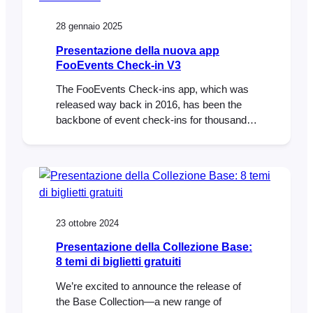
Google Wallet on their mobile phones. A…
28 gennaio 2025
Presentazione della nuova app
FooEvents Check-in V3
The FooEvents Check-ins app, which was
released way back in 2016, has been the
backbone of event check-ins for thousands
of FooEvents customers—checking in over
15 million tickets to date. It has evolved
considerably since the initial launch and
we’re thrilled to unveil a completely rebuilt
FooEvents Check-ins App (version 3.0.0),
which will begin rolling…
23 ottobre 2024
Presentazione della Collezione Base:
8 temi di biglietti gratuiti
We’re excited to announce the release of
the Base Collection—a new range of