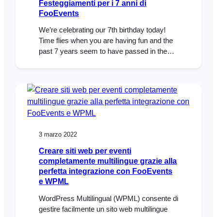
Festeggiamenti per i 7 anni di
FooEvents
We’re celebrating our 7th birthday today!
Time flies when you are having fun and the
past 7 years seem to have passed in the
blink of an eye. When we first launched
FooEvents, we never imagined that a
WooCommerce events plugin would evolve
into helping thousands of businesses
around the world sell millions of tickets…
3 marzo 2022
Creare siti web per eventi
completamente multilingue grazie alla
perfetta integrazione con FooEvents
e WPML
WordPress Multilingual (WPML) consente di
gestire facilmente un sito web multilingue