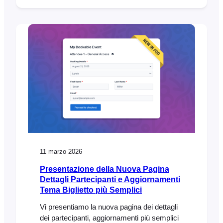
trattato di un aggiornamento fondamentale
che ha migliorato l’esperienza di acquisto
dei biglietti e garantito la piena compatibilità
sia con il blocco di pagamento
WooCommerce sia con le procedure di
pagamento classiche. Ora che questi
elementi fondamentali sono stati
implementati, abbiamo concentrato la nostra
attenzione sulle funzionalità più richieste
11 marzo 2026
Presentazione della Nuova Pagina
Dettagli Partecipanti e Aggiornamenti
Tema Biglietto più Semplici
Vi presentiamo la nuova pagina dei dettagli
dei partecipanti, aggiornamenti più semplici