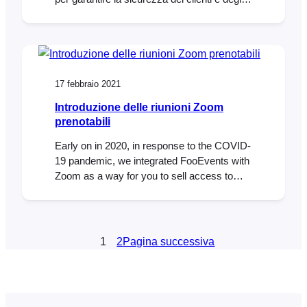
ospiti e per conformarsi alle linee guida
locali COVID-19. Per garantire la conformità
con la gestione dei posti a sedere e delle
aree, abbiamo incluso la possibilità di
bloccare i posti a sedere e di aggiungere
17 febbraio 2021
corridoi supplementari in
Introduzione delle riunioni Zoom
prenotabili
Early on in 2020, in response to the COVID-
19 pandemic, we integrated FooEvents with
Zoom as a way for you to sell access to
virtual events directly from your WordPress
website. Our Zoom integration experienced
massive uptake and has become a vital part
of our offering. We also launched the
1
2
Pagina successiva
FooEvents Bookings extension, which
makes…