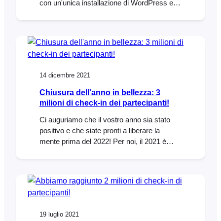
con un'unica installazione di WordPress e
viene fornito con oltre 40 lingue preinstallate.
È inoltre possibile aggiungere le proprie
varianti linguistiche (come il francese
canadese o lo spagnolo messicano)
utilizzando l'editor di lingue di WPML. Basta
scegliere le lingue desiderate e iniziare a
14 dicembre 2021
tradurre i contenuti! Abbiamo lavorato
Chiusura dell'anno in bellezza: 3
milioni di check-in dei partecipanti!
Ci auguriamo che il vostro anno sia stato
positivo e che siate pronti a liberare la
mente prima del 2022! Per noi, il 2021 è
stato un anno fenomenale con molto di cui
essere grati. L'FooEvents ha registrato una
crescita in quasi tutti i settori e quale modo
migliore di concludere l'anno se non quello
di festeggiare l'enorme
19 luglio 2021