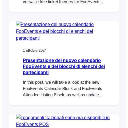
versatile free ticket themes for FooEvents.
When using the FooEvents for
WooCommerce plugin to sell ticket,
attendees receive an HTML ticket email
after purchasing a ticket. Ticket themes are
templates that allow you to customize the
look and feel of these ticket emails….
1 ottobre 2024
Presentazione del nuovo calendario
FooEvents e dei blocchi di elenchi dei
partecipanti
In this post, we will take a look at the new
FooEvents Calendar Block and FooEvents
Attendee Listing Block, as well as updates
to the FooEvents Express Check-ins plugin
and FooEvents Ticket Importer. Earlier this
year, we released our first WordPress block
called the FooEvents Event Listing Block. It
has been a massive hit and…