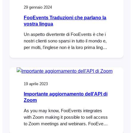
gli SMS automatizzati migliorano
29 gennaio 2024
l'esperienza dei partecipanti fornendo
promemoria tempestivi, importanti [...]
FooEvents Traduzioni che parlano la
vostra lingua
Un aspetto divertente di FooEvents è che i
nostri clienti sono sparsi in tutto il mondo e,
per molti, l'inglese non è la loro prima lingua.
Ciò significa che un numero considerevole
di clienti utilizza il back-end di FooEvents in
inglese piuttosto che nella propria lingua
madre, il che può essere davvero
impegnativo. Non sorprende quindi che
19 aprile 2023
Importante aggiornamento dell'API di
Zoom
As you may know, FooEvents integrates
with Zoom making it possible to sell access
to Zoom meetings and webinars. FooEvents
does this by connecting securely to your