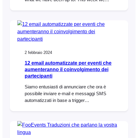
launched our very first WordPress block,
called the FooEvents Event Listing Block.
This exciting new addition is included in the
main FooEvents for WooCommerce
(v1.19.9) plugin and makes…
2 febbraio 2024
12 email automatizzate per eventi che
aumenteranno il coinvolgimento dei
partecipanti
Siamo entusiasti di annunciare che ora è
possibile inviare e-mail e messaggi SMS
automatizzati in base a trigger
personalizzati per un evento o una
prenotazione utilizzando l'estensione
AutomateWoo. Una comunicazione efficace
è fondamentale per il successo di qualsiasi
sistema di eventi o prenotazioni. Le e-mail e