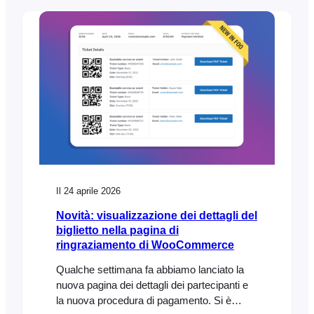
FooEvents customers have been asking for.
New Table Variation Layout Option We’ve
added a new table variation display option
that shows WooCommerce variations in…
Il 24 aprile 2026
Novità: visualizzazione dei dettagli del
biglietto nella pagina di
ringraziamento di WooCommerce
Qualche settimana fa abbiamo lanciato la
nuova pagina dei dettagli dei partecipanti e
la nuova procedura di pagamento. Si è