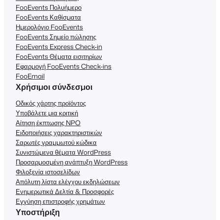
FooEvents Πολυήμερο
FooEvents Καθίσματα
Ημερολόγιο FooEvents
FooEvents Σημείο πώλησης
FooEvents Express Check-in
FooEvents Θέματα εισιτηρίων
Εφαρμογή FooEvents Check-ins
FooEmail
Χρήσιμοι σύνδεσμοι
Οδικός χάρτης προϊόντος
Υποβάλετε μια κριτική
Αίτηση έκπτωσης NPO
Ειδοποιήσεις χαρακτηριστικών
Σαρωτές γραμμωτού κώδικα
Συνιστώμενα θέματα WordPress
Προσαρμοσμένη ανάπτυξη WordPress
Φιλοξενία ιστοσελίδων
Απόλυτη λίστα ελέγχου εκδηλώσεων
Ενημερωτικά Δελτία & Προσφορές
Εγγύηση επιστροφής χρημάτων
Υποστήριξη