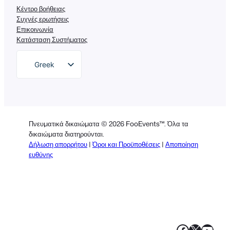
Κέντρο βοήθειας
Συχνές ερωτήσεις
Επικοινωνία
Κατάσταση Συστήματος
Greek
English
German
Dutch
Πνευματικά δικαιώματα © 2026 FooEvents™. Όλα τα
Spanish
δικαιώματα διατηρούνται.
Δήλωση απορρήτου
|
Όροι και Προϋποθέσεις
|
Αποποίηση
Italian
ευθύνης
Portuguese
French
Polish
Faceboo
X
YouT