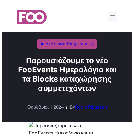
Μετάβαση
στο
περιεχόμενο
Ανακοίνωση
, 
Ενημερώσεις
Παρουσιάζουμε το νέο
FooEvents Ημερολόγιο και
τα Blocks καταχώρησης
συμμετεχόντων
Οκτώβριος 1, 2024
By
Robin Pietersen