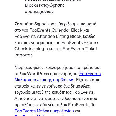
Σε αυτή τη δημοσίευση, θα ρίξουμε μια ματιά
στο νέο FooEvents Calendar Block και
FooEvents Attendee Listing Block, καθώς
και στις ενημερώσεις του FooEvents Express
Check-ins plugin και του FooEvents Ticket
Importer.
Νωρίτερα φέτος, κυκλοφορήσαμε το πρώτο μας
μπλοκ WordPress που ονομάζεται
FooEvents
Μπλοκ καταχώρισης συμβάντων
. Είχε τεράστια
επιτυχία και έγινε γρήγορα ένα δημοφιλές
εργαλείο μεταξύ της κοινότητας FooEvents.
Αυτόν τον μήνα, είμαστε ενθουσιασμένοι που
προσθέτουμε δύο νέα μπλοκ FooEvents. Το
FooEvents Μπλοκ ημερολογίου
και