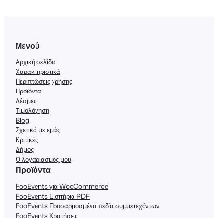
Μενού
Αρχική σελίδα
Χαρακτηριστικά
Περιπτώσεις χρήσης
Προϊόντα
Δέσμες
Τιμολόγηση
Blog
Σχετικά με εμάς
Κριτικές
Δήμος
Ο λογαριασμός μου
Προϊόντα
FooEvents για WooCommerce
FooEvents Εισιτήρια PDF
FooEvents Προσαρμοσμένα πεδία συμμετεχόντων
FooEvents Κρατήσεις