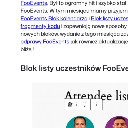
FooEvents
. Był to ogromny hit i szybko st
FooEvents. W tym miesiącu mamy przyjemn
FooEvents Blok kalendarza
i
Blok listy ucz
fragmenty kodu
i zapewniają nowe sposoby 
nowych bloków, wydanie z tego miesiąca zaw
odprawy FooEvents
jak również aktualizacje
bliżej!
Blok listy uczestników FooEv