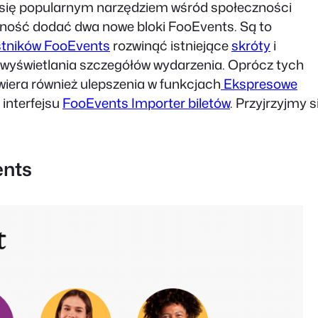
ał się popularnym narzędziem wśród społeczności
ość dodać dwa nowe bloki FooEvents. Są to
estników FooEvents
rozwinąć istniejące
skróty
i
wyświetlania szczegółów wydarzenia. Oprócz tych
iera również ulepszenia w funkcjach
Ekspresowe
 interfejsu
FooEvents Importer biletów
. Przyjrzyjmy s
ents