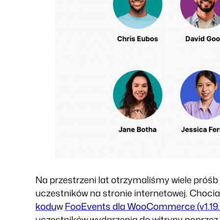
Na przestrzeni lat otrzymaliśmy wiele próśb
uczestników na stronie internetowej. Chocia
kodu
w
FooEvents dla WooCommerce (v1.19.
uczestników wydarzenia do witryny poprzez