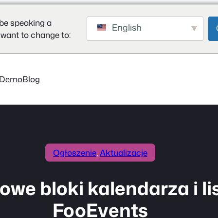
be speaking a
English
 want to change to:
Demo
Blog
Ogłoszenie
, 
Aktualizacje
we bloki kalendarza i li
FooEvents