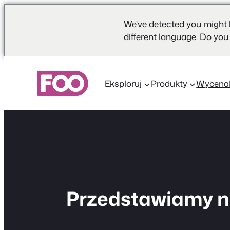
We've detected you might 
different language. Do you
Przejdź
do
Eksploruj
Produkty
Wycena
treści
Przedstawiamy no