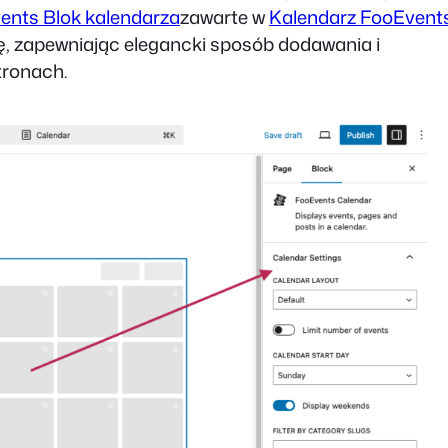
ents Blok kalendarza
zawarte w
Kalendarz FooEvent
ę, zapewniając elegancki sposób dodawania i
tronach.