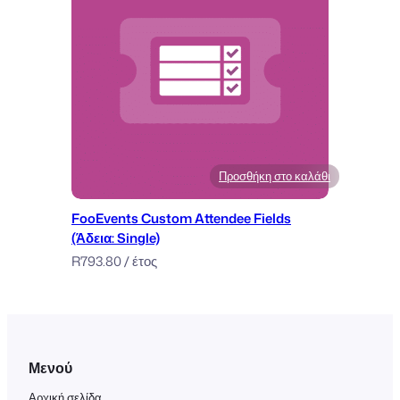
Προσθήκη στο καλάθι
FooEvents Custom Attendee Fields
(Άδεια: Single)
R
793.80
/ έτος
Μενού
Αρχική σελίδα