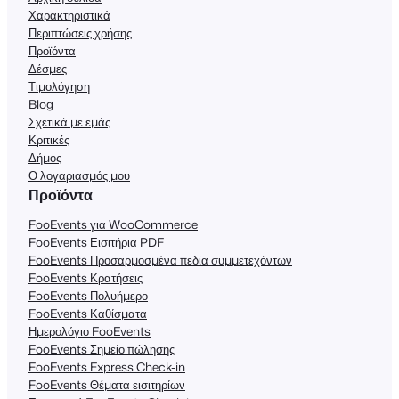
Χαρακτηριστικά
Περιπτώσεις χρήσης
Προϊόντα
Δέσμες
Τιμολόγηση
Blog
Σχετικά με εμάς
Κριτικές
Δήμος
Ο λογαριασμός μου
Προϊόντα
FooEvents για WooCommerce
FooEvents Εισιτήρια PDF
FooEvents Προσαρμοσμένα πεδία συμμετεχόντων
FooEvents Κρατήσεις
FooEvents Πολυήμερο
FooEvents Καθίσματα
Ημερολόγιο FooEvents
FooEvents Σημείο πώλησης
FooEvents Express Check-in
FooEvents Θέματα εισιτηρίων