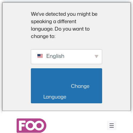
We've detected you might be
speaking a different
language. Do you want to
change to:
English
                        Change 
Language                    
Μετάβαση
στο
περιεχόμενο