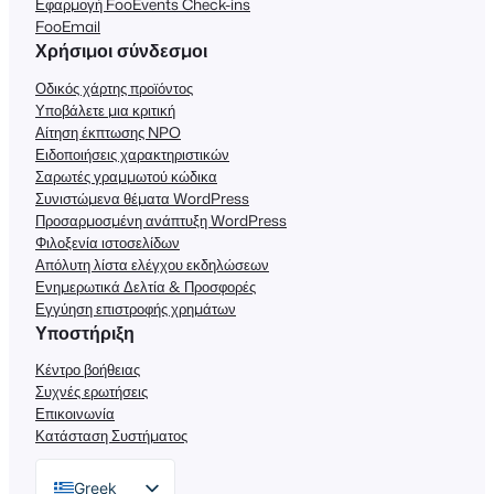
Εφαρμογή FooEvents Check-ins
FooEmail
Χρήσιμοι σύνδεσμοι
Οδικός χάρτης προϊόντος
Υποβάλετε μια κριτική
Αίτηση έκπτωσης NPO
Ειδοποιήσεις χαρακτηριστικών
Σαρωτές γραμμωτού κώδικα
Συνιστώμενα θέματα WordPress
Προσαρμοσμένη ανάπτυξη WordPress
Φιλοξενία ιστοσελίδων
Απόλυτη λίστα ελέγχου εκδηλώσεων
Ενημερωτικά Δελτία & Προσφορές
Εγγύηση επιστροφής χρημάτων
Υποστήριξη
Κέντρο βοήθειας
Συχνές ερωτήσεις
Επικοινωνία
Κατάσταση Συστήματος
Greek