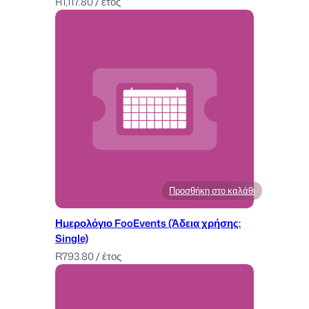
R
1,117.80
/ έτος
Προσθήκη στο καλάθι
Ημερολόγιο FooEvents (Άδεια χρήσης:
Single)
R
793.80
/ έτος