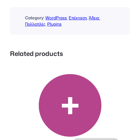
t
s
M
Category:
WordPress
, 
Επέκταση
, 
Άδεια:
u
Πολλαπλές
, 
Plugins
l
t
i
Related products
-
D
a
y
(
L
i
c
e
n
s
e