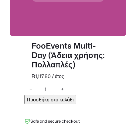
FooEvents Multi-
Day (Άδεια χρήσης:
Πολλαπλές)
R
1,117.80
/ έτος
F
−
+
o
Προσθήκη στο καλάθι
o
E
v
Safe and secure checkout
e
n