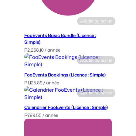
i
-
D
Ajouter au panier
a
y
FooEvents Basic Bundle (Licence :
(
Simple)
L
R
2,268.10
/ année
i
c
Ajouter au panier
e
n
FooEvents Bookings (Licence : Simple)
s
R
1,125.89
/ année
e
Ajouter au panier
:
M
Calendrier FooEvents (Licence : Simple)
u
R
799.55
/ année
l
t
i