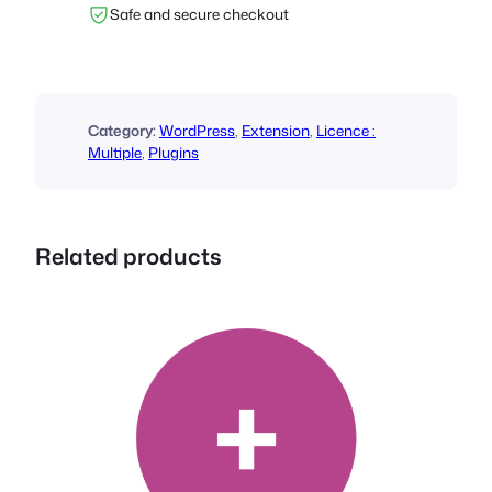
Safe and secure checkout
i
t
é
d
e
Category:
WordPress
, 
Extension
, 
Licence :
F
Multiple
, 
Plugins
o
o
E
Related products
v
e
n
t
s
M
u
l
t