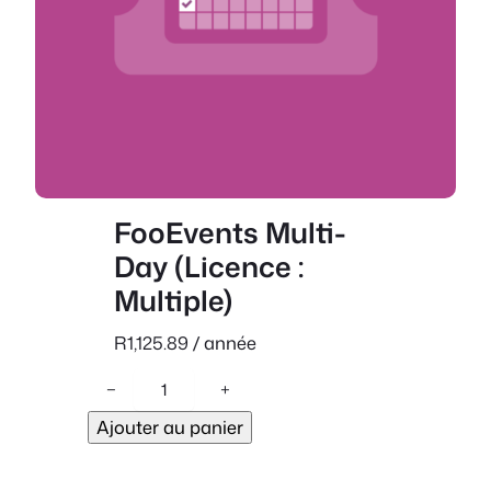
FooEvents Multi-
Day (Licence :
Multiple)
R
1,125.89
/ année
q
−
+
u
Ajouter au panier
a
n
t