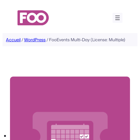
Aller
au
contenu
Accueil
/
WordPress
/ FooEvents Multi-Day (License: Multiple)