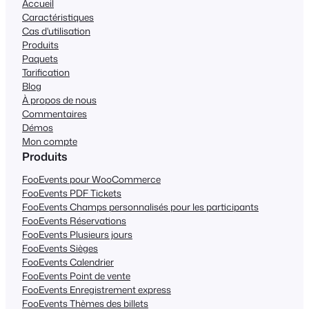
Accueil
Caractéristiques
Cas d'utilisation
Produits
Paquets
Tarification
Blog
À propos de nous
Commentaires
Démos
Mon compte
Produits
FooEvents pour WooCommerce
FooEvents PDF Tickets
FooEvents Champs personnalisés pour les participants
FooEvents Réservations
FooEvents Plusieurs jours
FooEvents Sièges
FooEvents Calendrier
FooEvents Point de vente
FooEvents Enregistrement express
FooEvents Thèmes des billets