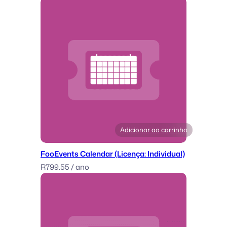
l
e
)
Adicionar ao carrinho
FooEvents Calendar (Licença: Individual)
R
799.55
/ ano