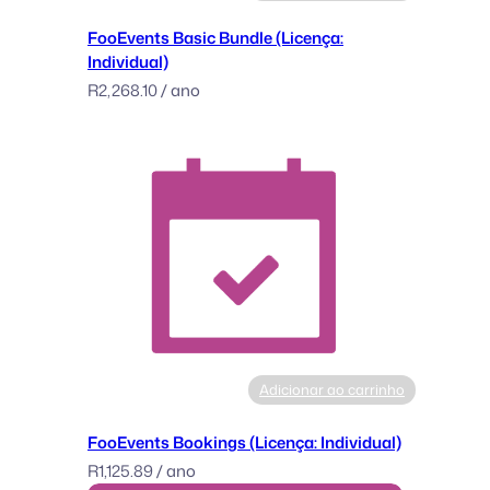
D
FooEvents Basic Bundle (Licença:
a
Individual)
y
R
2,268.10
/ ano
(
L
i
c
e
n
s
e
:
M
u
l
Adicionar ao carrinho
t
i
FooEvents Bookings (Licença: Individual)
p
R
1,125.89
/ ano