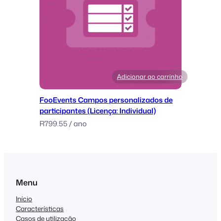
Adicionar ao carrinho
FooEvents Campos personalizados de
participantes (Licença: Individual)
R
799.55
/ ano
Menu
Início
Características
Casos de utilização