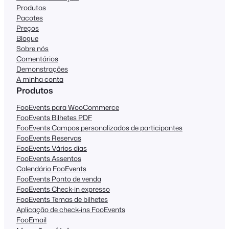
Produtos
Pacotes
Preços
Blogue
Sobre nós
Comentários
Demonstrações
A minha conta
Produtos
FooEvents para WooCommerce
FooEvents Bilhetes PDF
FooEvents Campos personalizados de participantes
FooEvents Reservas
FooEvents Vários dias
FooEvents Assentos
Calendário FooEvents
FooEvents Ponto de venda
FooEvents Check-in expresso
FooEvents Temas de bilhetes
Aplicação de check-ins FooEvents
FooEmail