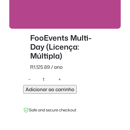
FooEvents Multi-
Day (Licença:
Múltipla)
R
1,125.89
/ ano
Q
−
+
u
Adicionar ao carrinho
a
n
t
Safe and secure checkout
i
d
a