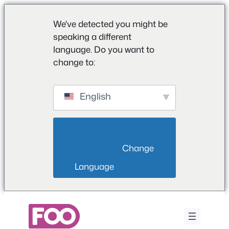
We've detected you might be
speaking a different
language. Do you want to
change to:
English
                        Change 
Language                    
Saltar
para
o